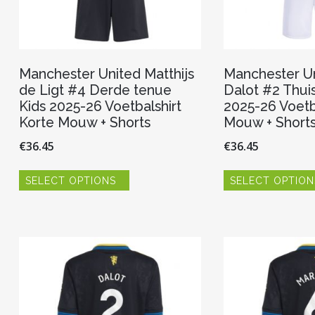
Manchester United Matthijs
Manchester U
de Ligt #4 Derde tenue
Dalot #2 Thui
Kids 2025-26 Voetbalshirt
2025-26 Voetb
Korte Mouw + Shorts
Mouw + Short
€
36.45
€
36.45
Dit
SELECT OPTIONS
SELECT OPTION
product
heeft
meerdere
variaties.
Deze
optie
kan
gekozen
worden
op