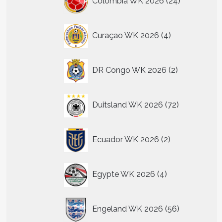
Colombia WK 2026
24
producten
4
Curaçao WK 2026
4
producten
2
DR Congo WK 2026
2
producten
72
Duitsland WK 2026
72
producten
2
Ecuador WK 2026
2
producten
4
Egypte WK 2026
4
producten
56
Engeland WK 2026
56
producten