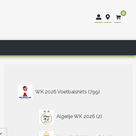
0
799
WK 2026 Voetbalshirts
799
producten
2
Algerije WK 2026
2
producten
40