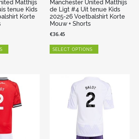
ited Matthijs
Manchester United Matthijs
is tenue Kids
de Ligt #4 Uit tenue Kids
alshirt Korte
2025-26 Voetbalshirt Korte
s
Mouw + Shorts
€
36.45
Dit
Dit
S
SELECT OPTIONS
product
product
heeft
heeft
meerdere
meerdere
variaties.
variaties.
Deze
Deze
optie
optie
kan
kan
gekozen
gekozen
worden
worden
op
op
de
de
productpagina
productpagina