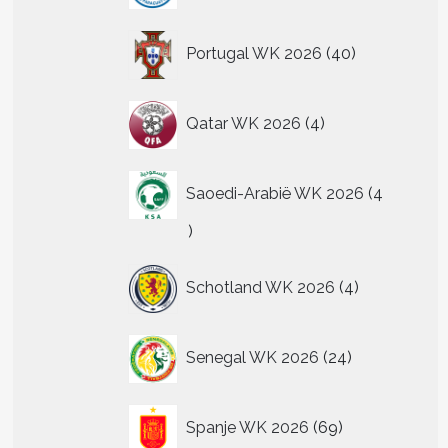
40
Portugal WK 2026
40
producten
4
Qatar WK 2026
4
producten
Saoedi-Arabië WK 2026
4
4
producten
4
Schotland WK 2026
4
producten
24
Senegal WK 2026
24
producten
69
Spanje WK 2026
69
producten