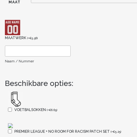
MAAT
MAATWERK
(
+
€
5.56
)
Naam / Nummer
Beschikbare opties:
VOETBALSOKKEN
(
+
€
6.65
)
PREMIER LEAGUE + NO ROOM FOR RACISM PATCH SET
(
+
€
5.25
)