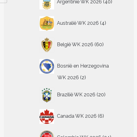
Argentinië WK 2026
40
producten
4
Australië WK 2026
4
producten
60
België WK 2026
60
producten
Bosnië en Herzegovina
2
WK 2026
2
producten
20
Brazilië WK 2026
20
producten
6
Canada WK 2026
6
producten
24