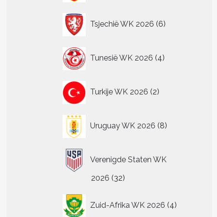
6
Tsjechië WK 2026
6
producten
4
Tunesië WK 2026
4
producten
2
Turkije WK 2026
2
producten
8
Uruguay WK 2026
8
producten
Verenigde Staten WK
32
2026
32
producten
4
Zuid-Afrika WK 2026
4
producten