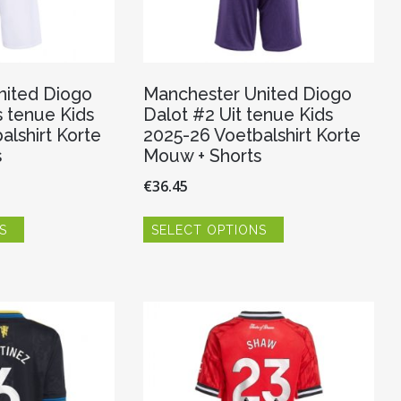
nited Diogo
Manchester United Diogo
s tenue Kids
Dalot #2 Uit tenue Kids
alshirt Korte
2025-26 Voetbalshirt Korte
s
Mouw + Shorts
€
36.45
Dit
Dit
S
SELECT OPTIONS
product
product
heeft
heeft
meerdere
meerdere
variaties.
variaties.
Deze
Deze
optie
optie
kan
kan
gekozen
gekozen
worden
worden
op
op