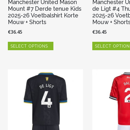
Manchester United Mason
Manchester Un
Mount #7 Derde tenue Kids
de Ligt #4 Thu
2025-26 Voetbalshirt Korte
2025-26 Voetb
Mouw + Shorts
Mouw + Short
€
36.45
€
36.45
Dit
SELECT OPTIONS
SELECT OPTION
product
heeft
meerdere
variaties.
Deze
optie
kan
gekozen
worden
op
de
productpagina