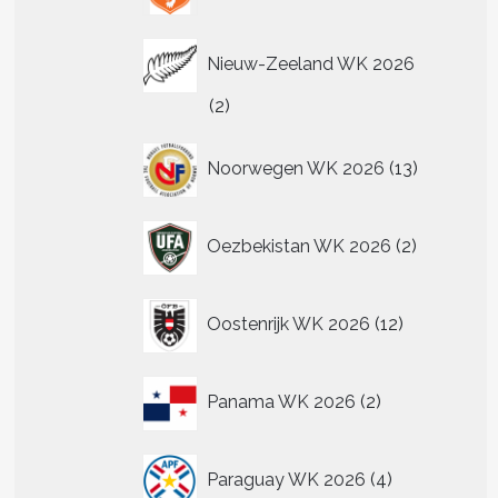
Nieuw-Zeeland WK 2026
2
2
producten
13
Noorwegen WK 2026
13
producten
2
Oezbekistan WK 2026
2
producten
12
Oostenrijk WK 2026
12
producten
2
Panama WK 2026
2
producten
4
Paraguay WK 2026
4
producten