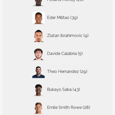
producten
39
Eder Militao
39
producten
9
Zlatan Ibrahimovic
9
producten
5
Davide Calabria
5
producten
29
Theo Hernandez
29
producten
43
Bukayo Saka
43
producten
28
Emile Smith Rowe
28
producten