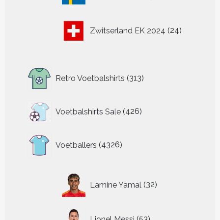
producten
24
Zwitserland EK 2024
24
producten
313
Retro Voetbalshirts
313
producten
426
Voetbalshirts Sale
426
producten
4326
Voetballers
4326
producten
32
Lamine Yamal
32
producten
53
Lionel Messi
53