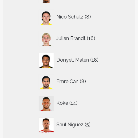
8
Nico Schulz
8
producten
16
Julian Brandt
16
producten
18
Donyell Malen
18
producten
8
Emre Can
8
producten
14
Koke
14
producten
5
Saul Niguez
5
producten