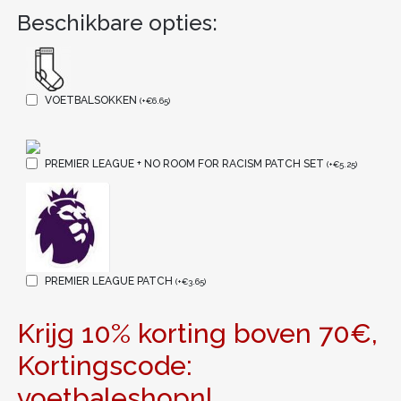
Beschikbare opties:
VOETBALSOKKEN
(
+
€
6.65
)
PREMIER LEAGUE + NO ROOM FOR RACISM PATCH SET
(
+
€
5.25
)
PREMIER LEAGUE PATCH
(
+
€
3.65
)
Krijg 10% korting boven 70€,
Kortingscode:
voetbaleshopnl