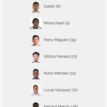
6
Danilo
6
producten
5
Moise Kean
5
producten
39
Harry Maguire
39
producten
23
Vitinha Ferreira
23
producten
33
Nuno Mendes
33
producten
21
Lucas Vazquez
21
producten
26
Ferland Mendy
26