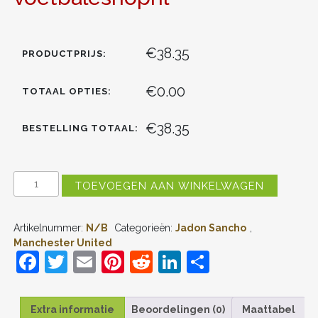
€38.35
PRODUCTPRIJS:
€0.00
TOTAAL OPTIES:
€38.35
BESTELLING TOTAAL:
MANCHESTER
TOEVOEGEN AAN WINKELWAGEN
UNITED
JADON
SANCHO
Artikelnummer:
N/B
Categorieën:
Jadon Sancho
,
#25
THUIS
Manchester United
TENUE
F
T
E
Pi
R
Li
D
MENSEN
a
w
m
nt
e
n
el
2022-
23
c
itt
ai
er
d
k
e
KORTE
Extra informatie
Beoordelingen (0)
Maattabel
MOUW