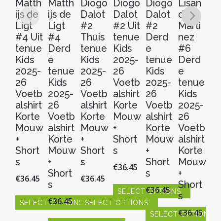
Matth
Matth
Diogo
Diogo
Diogo
Lisan
L
ijs de
ijs de
Dalot
Dalot
Dalot
dro
S
Ligt
Ligt
#2
#2 Uit
#2
Marti
#
#4 Uit
#4
Thuis
tenue
Derd
nez
Th
tenue
Derd
tenue
Kids
e
#6
t
Kids
e
Kids
2025-
tenue
Derd
Ki
2025-
tenue
2025-
26
Kids
e
20
26
Kids
26
Voetb
2025-
tenue
2
Voetb
2025-
Voetb
alshirt
26
Kids
V
alshirt
26
alshirt
Korte
Voetb
2025-
al
Korte
Voetb
Korte
Mouw
alshirt
26
Ko
Mouw
alshirt
Mouw
+
Korte
Voetb
M
+
Korte
+
Short
Mouw
alshirt
+
Short
Mouw
Short
s
+
Korte
Sh
s
+
s
Short
Mouw
s
€
36.45
Short
s
+
€
36.45
€
36.45
€
3
s
Short
€
36.45
SELECT OPTIONS
s
€
36.45
SELECT OPTIONS
SELECT OPTIONS
S
Dit
€
36.45
product
SELECT OPTIONS
Dit
Dit
Dit