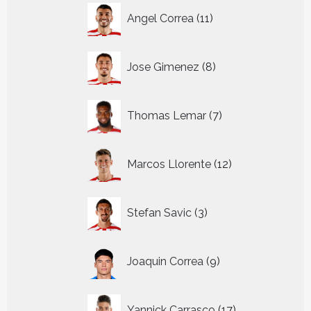
11
Angel Correa
11
producten
8
Jose Gimenez
8
producten
7
Thomas Lemar
7
producten
12
Marcos Llorente
12
producten
3
Stefan Savic
3
producten
9
Joaquin Correa
9
producten
17
Yannick Carrasco
17