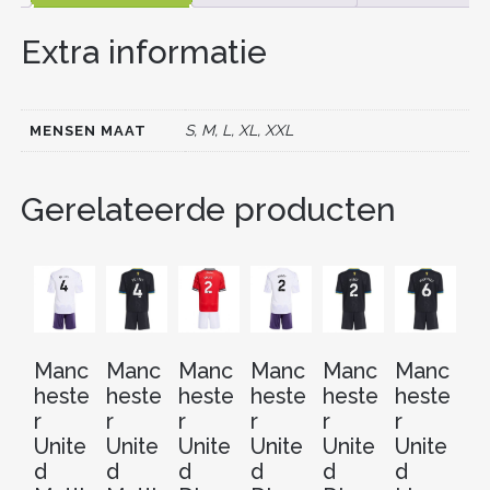
e
er
l
e
di
e
n
AANTAL
Extra informatie
b
st
t
dI
o
n
o
S, M, L, XL, XXL
MENSEN MAAT
k
Gerelateerde producten
Manc
Manc
Manc
Manc
Manc
Manc
M
heste
heste
heste
heste
heste
heste
he
r
r
r
r
r
r
r
Unite
Unite
Unite
Unite
Unite
Unite
Un
d
d
d
d
d
d
d