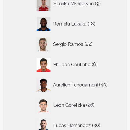
Henrikh Mkhitaryan
9
producten
18
Romelu Lukaku
18
producten
22
Sergio Ramos
22
producten
8
Philippe Coutinho
8
producten
40
Aurelien Tchouameni
40
producten
26
Leon Goretzka
26
producten
30
Lucas Hernandez
30
producten