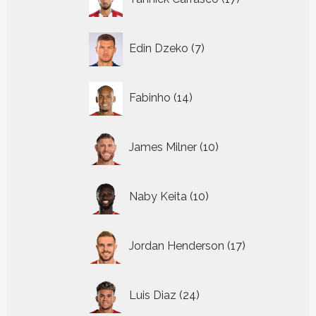
producten
7
Edin Dzeko
7
producten
14
Fabinho
14
producten
10
James Milner
10
producten
10
Naby Keita
10
producten
17
Jordan Henderson
17
producten
24
Luis Diaz
24
producten