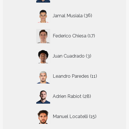
36
Jamal Musiala
36
producten
17
Federico Chiesa
17
producten
3
Juan Cuadrado
3
producten
11
Leandro Paredes
11
producten
28
Adrien Rabiot
28
producten
15
Manuel Locatelli
15
producten