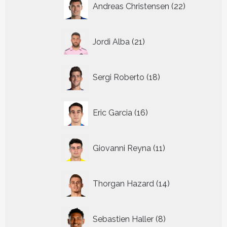
Andreas Christensen
22
producten
21
Jordi Alba
21
producten
18
Sergi Roberto
18
producten
16
Eric Garcia
16
producten
11
Giovanni Reyna
11
producten
14
Thorgan Hazard
14
producten
8
Sebastien Haller
8
producten