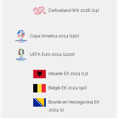
24
Zwitserland WK 2026
24
producten
150
Copa América 2024
150
producten
1220
UEFA Euro 2024
1220
producten
13
Albanië EK 2024
13
producten
90
België EK 2024
90
producten
Bosnië en Herzegovina EK
1
2024
1
product