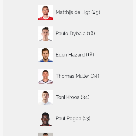
29
Matthijs de Ligt
29
producten
18
Paulo Dybala
18
producten
18
Eden Hazard
18
producten
34
Thomas Muller
34
producten
34
Toni Kroos
34
producten
13
Paul Pogba
13
producten
9