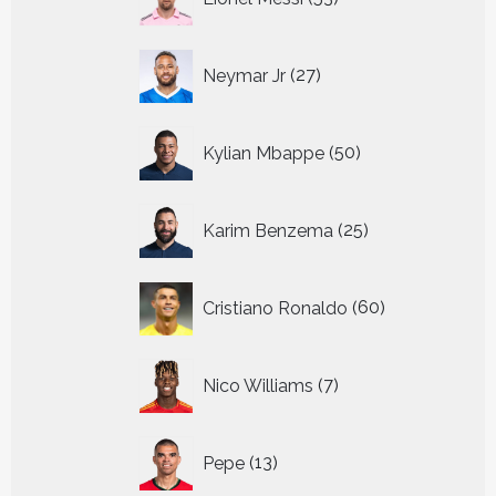
producten
27
Neymar Jr
27
producten
50
Kylian Mbappe
50
producten
25
Karim Benzema
25
producten
60
Cristiano Ronaldo
60
producten
7
Nico Williams
7
producten
13
Pepe
13
producten