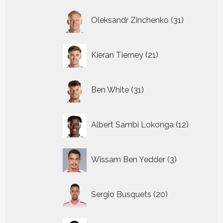
31
Oleksandr Zinchenko
31
producten
21
Kieran Tierney
21
producten
31
Ben White
31
producten
12
Albert Sambi Lokonga
12
producte
3
Wissam Ben Yedder
3
producten
20
Sergio Busquets
20
producten
22