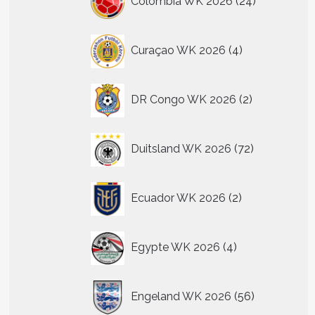
Colombia WK 2026
24
producten
4
Curaçao WK 2026
4
producten
2
DR Congo WK 2026
2
producten
72
Duitsland WK 2026
72
producten
2
Ecuador WK 2026
2
producten
4
Egypte WK 2026
4
producten
56
Engeland WK 2026
56
producten