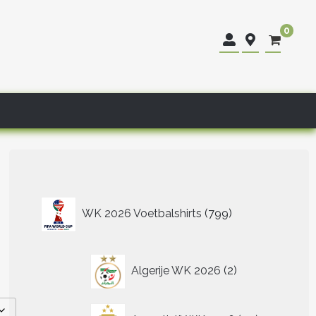
0
799
WK 2026 Voetbalshirts
799
producten
2
Algerije WK 2026
2
producten
40