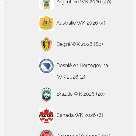
Argentinië WK 2026
40
producten
4
Australië WK 2026
4
producten
60
België WK 2026
60
producten
Bosnië en Herzegovina
2
WK 2026
2
producten
20
Brazilië WK 2026
20
producten
6
Canada WK 2026
6
producten
24