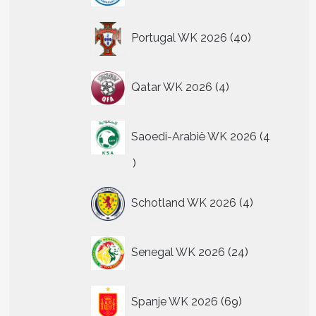
40
Portugal WK 2026
40
producten
4
Qatar WK 2026
4
producten
Saoedi-Arabië WK 2026
4
4
producten
4
Schotland WK 2026
4
producten
24
Senegal WK 2026
24
producten
69
Spanje WK 2026
69
producten