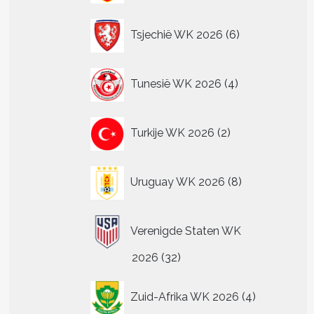
6
Tsjechië WK 2026
6
producten
4
Tunesië WK 2026
4
producten
2
Turkije WK 2026
2
producten
8
Uruguay WK 2026
8
producten
Verenigde Staten WK
32
2026
32
producten
4
Zuid-Afrika WK 2026
4
producten