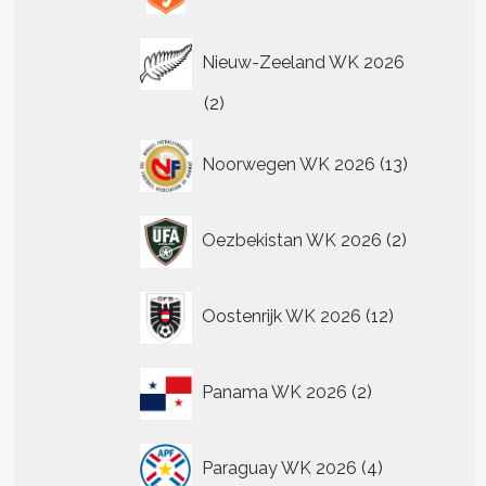
Nieuw-Zeeland WK 2026
2
2
producten
13
Noorwegen WK 2026
13
producten
2
Oezbekistan WK 2026
2
producten
12
Oostenrijk WK 2026
12
producten
2
Panama WK 2026
2
producten
4
Paraguay WK 2026
4
producten