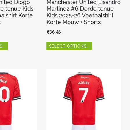
nited Diogo
Manchester United Lisandro
e tenue Kids
Martinez #6 Derde tenue
alshirt Korte
Kids 2025-26 Voetbalshirt
s
Korte Mouw + Shorts
€
36.45
Dit
Dit
S
SELECT OPTIONS
product
product
heeft
heeft
meerdere
meerdere
variaties.
variaties.
Deze
Deze
optie
optie
kan
kan
gekozen
gekozen
worden
worden
op
op
de
de
productpagina
productpagina