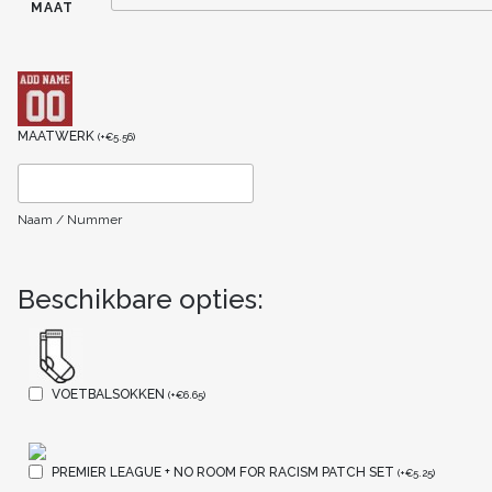
MAAT
MAATWERK
(
+
€
5.56
)
Naam / Nummer
Beschikbare opties:
VOETBALSOKKEN
(
+
€
6.65
)
PREMIER LEAGUE + NO ROOM FOR RACISM PATCH SET
(
+
€
5.25
)