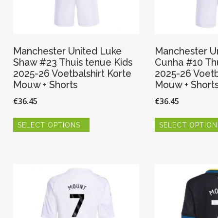
Manchester United Luke
Manchester U
Shaw #23 Thuis tenue Kids
Cunha #10 Thu
2025-26 Voetbalshirt Korte
2025-26 Voetb
Mouw + Shorts
Mouw + Short
€
36.45
€
36.45
Dit
SELECT OPTIONS
SELECT OPTION
product
heeft
meerdere
variaties.
Deze
optie
kan
gekozen
worden
op