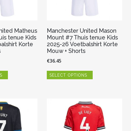
nited Matheus
Manchester United Mason
is tenue Kids
Mount #7 Thuis tenue Kids
alshirt Korte
2025-26 Voetbalshirt Korte
s
Mouw + Shorts
€
36.45
Dit
Dit
S
SELECT OPTIONS
product
product
heeft
heeft
meerdere
meerdere
variaties.
variaties.
Deze
Deze
optie
optie
kan
kan
gekozen
gekozen
worden
worden
op
op