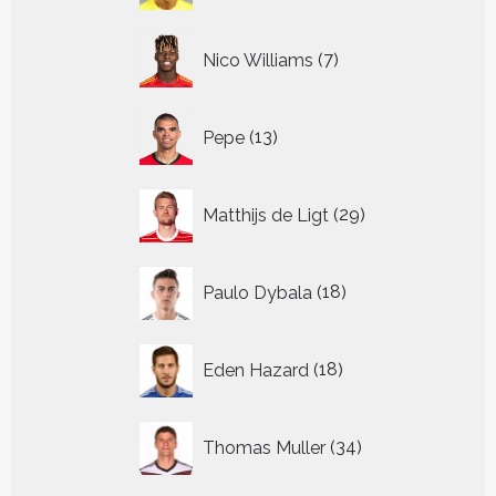
7
Nico Williams
7
producten
13
Pepe
13
producten
29
Matthijs de Ligt
29
producten
18
Paulo Dybala
18
producten
18
Eden Hazard
18
producten
34
Thomas Muller
34
producten