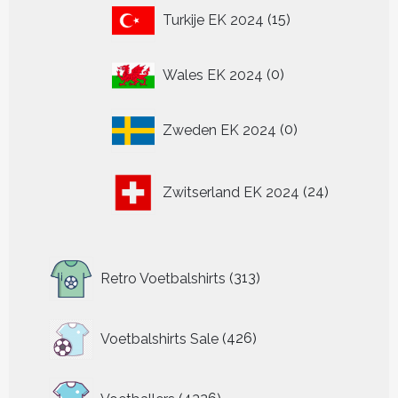
15
Turkije EK 2024
15
producten
0
Wales EK 2024
0
producten
0
Zweden EK 2024
0
producten
24
Zwitserland EK 2024
24
producten
313
Retro Voetbalshirts
313
producten
426
Voetbalshirts Sale
426
producten
4326