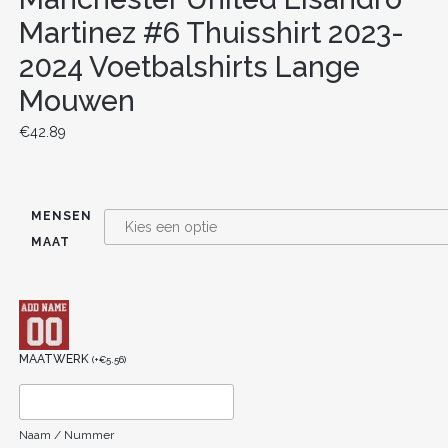
Martinez #6 Thuisshirt 2023-
2024 Voetbalshirts Lange
Mouwen
€
42.89
MENSEN
MAAT
MAATWERK
(
+
€
5.56
)
Naam / Nummer