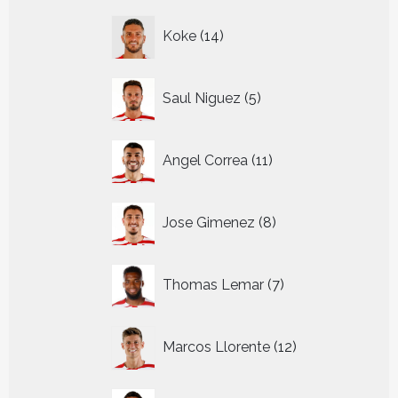
14
Koke
14
producten
5
Saul Niguez
5
producten
11
Angel Correa
11
producten
8
Jose Gimenez
8
producten
7
Thomas Lemar
7
producten
12
Marcos Llorente
12
producten
3