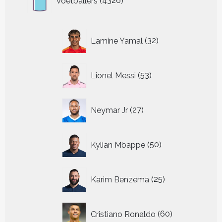
Voetballers
4326
producten
32
Lamine Yamal
32
producten
53
Lionel Messi
53
producten
27
Neymar Jr
27
producten
50
Kylian Mbappe
50
producten
25
Karim Benzema
25
producten
60
Cristiano Ronaldo
60
producten