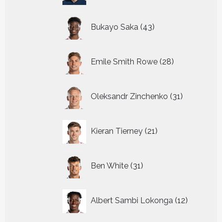
43
Bukayo Saka
43
producten
28
Emile Smith Rowe
28
producten
31
Oleksandr Zinchenko
31
producten
21
Kieran Tierney
21
producten
31
Ben White
31
producten
12
Albert Sambi Lokonga
12
producte