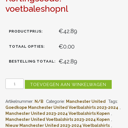
voetbaleshopnl
€42.89
PRODUCTPRIJS:
€0.00
TOTAAL OPTIES:
€42.89
BESTELLING TOTAAL:
MANCHESTER
TOEVOEGEN AAN WINKELWAGEN
UNITED
LISANDRO
MARTINEZ
Artikelnummer:
N/B
Categorie:
Manchester United
Tags:
#6
THUISSHIRT
Goedkope Manchester United Voetbalshirts 2023-2024
,
2023-
Manchester United 2023-2024 Voetbalshirts Kopen
,
2024
Manchester United Voetbalshirts 2023-2024 Kopen
,
VOETBALSHIRTS
Nieuw Manchester United 2023-2024 Voetbalshirts
,
LANGE