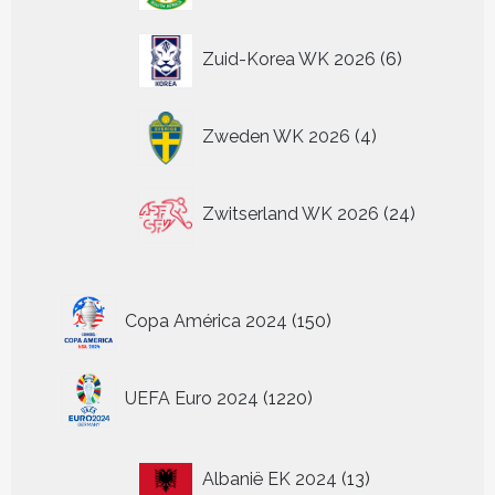
6
Zuid-Korea WK 2026
6
producten
4
Zweden WK 2026
4
producten
24
Zwitserland WK 2026
24
producten
150
Copa América 2024
150
producten
1220
UEFA Euro 2024
1220
producten
13
Albanië EK 2024
13