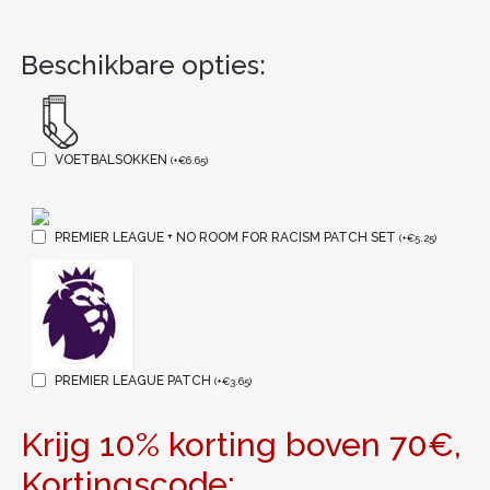
Beschikbare opties:
VOETBALSOKKEN
(
+
€
6.65
)
PREMIER LEAGUE + NO ROOM FOR RACISM PATCH SET
(
+
€
5.25
)
PREMIER LEAGUE PATCH
(
+
€
3.65
)
Krijg 10% korting boven 70€,
Kortingscode: