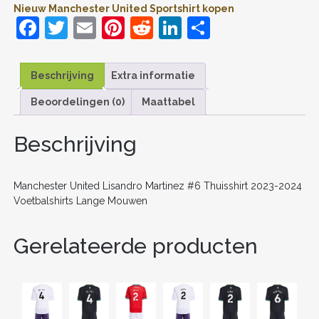
Nieuw Manchester United Sportshirt kopen
MOUWEN
F
T
E
Pi
R
Li
D
AANTAL
a
w
m
nt
e
n
el
c
itt
ai
er
d
k
e
Beschrijving
Extra informatie
e
er
l
e
di
e
n
Beoordelingen (0)
Maattabel
b
st
t
dI
o
n
Beschrijving
o
k
Manchester United Lisandro Martinez #6 Thuisshirt 2023-2024
Voetbalshirts Lange Mouwen
Gerelateerde producten