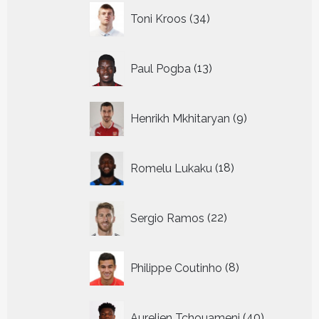
34
Toni Kroos
34
producten
13
Paul Pogba
13
producten
9
Henrikh Mkhitaryan
9
producten
18
Romelu Lukaku
18
producten
22
Sergio Ramos
22
producten
8
Philippe Coutinho
8
producten
40
Aurelien Tchouameni
40