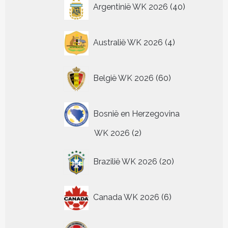
40
Argentinië WK 2026
40
productpagin
producten
4
Australië WK 2026
4
producten
60
België WK 2026
60
producten
Bosnië en Herzegovina
2
WK 2026
2
producten
20
Brazilië WK 2026
20
producten
6
Canada WK 2026
6
producten
24