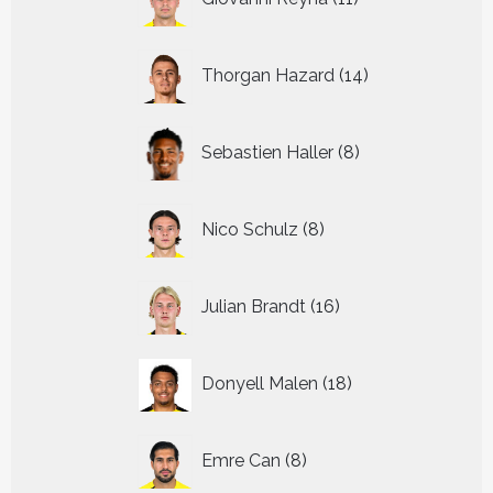
producten
14
Thorgan Hazard
14
producten
8
Sebastien Haller
8
producten
8
Nico Schulz
8
producten
16
Julian Brandt
16
producten
18
Donyell Malen
18
producten
8
Emre Can
8
producten