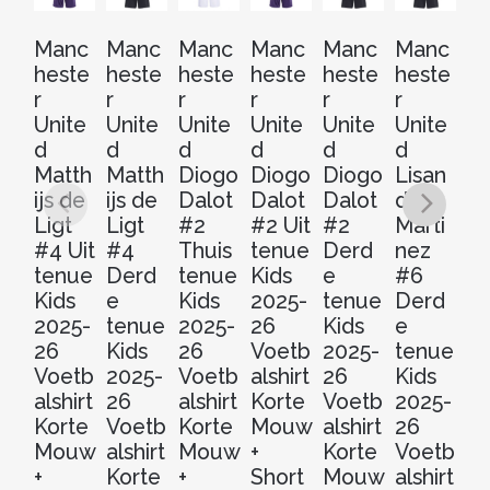
Manc
Manc
Manc
Manc
Manc
Manc
M
heste
heste
heste
heste
heste
heste
he
r
r
r
r
r
r
r
Unite
Unite
Unite
Unite
Unite
Unite
Un
d
d
d
d
d
d
d
Matth
Matth
Diogo
Diogo
Diogo
Lisan
L
ijs de
ijs de
Dalot
Dalot
Dalot
dro
S
Ligt
Ligt
#2
#2 Uit
#2
Marti
#
#4 Uit
#4
Thuis
tenue
Derd
nez
Th
tenue
Derd
tenue
Kids
e
#6
t
Kids
e
Kids
2025-
tenue
Derd
Ki
2025-
tenue
2025-
26
Kids
e
20
26
Kids
26
Voetb
2025-
tenue
2
Voetb
2025-
Voetb
alshirt
26
Kids
V
alshirt
26
alshirt
Korte
Voetb
2025-
al
Korte
Voetb
Korte
Mouw
alshirt
26
Ko
Mouw
alshirt
Mouw
+
Korte
Voetb
M
+
Korte
+
Short
Mouw
alshirt
+