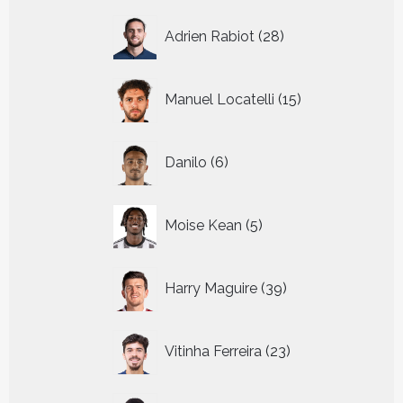
28
Adrien Rabiot
28
producten
15
Manuel Locatelli
15
producten
6
Danilo
6
producten
5
Moise Kean
5
producten
39
Harry Maguire
39
producten
23
Vitinha Ferreira
23
producten
33