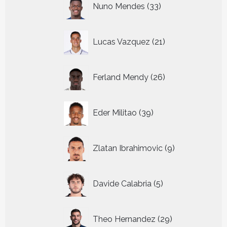
Nuno Mendes
33
producten
21
Lucas Vazquez
21
producten
26
Ferland Mendy
26
producten
39
Eder Militao
39
producten
9
Zlatan Ibrahimovic
9
producten
5
Davide Calabria
5
producten
29
Theo Hernandez
29
producten