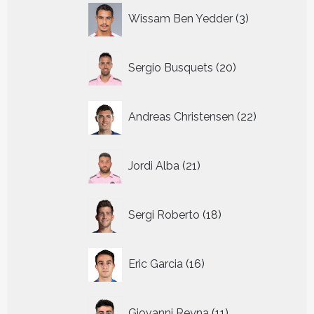
3
Wissam Ben Yedder
3
producten
20
Sergio Busquets
20
producten
22
Andreas Christensen
22
producten
21
Jordi Alba
21
producten
18
Sergi Roberto
18
producten
16
Eric Garcia
16
producten
11
Giovanni Reyna
11