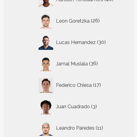
producten
26
Leon Goretzka
26
producten
30
Lucas Hernandez
30
producten
36
Jamal Musiala
36
producten
17
Federico Chiesa
17
producten
3
Juan Cuadrado
3
producten
11
Leandro Paredes
11
producten