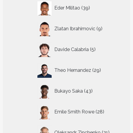
39
Eder Militao
39
producten
9
Zlatan Ibrahimovic
9
producten
5
Davide Calabria
5
producten
29
Theo Hernandez
29
producten
43
Bukayo Saka
43
producten
28
Emile Smith Rowe
28
producten
31
Oleksandr Zinchenko
31