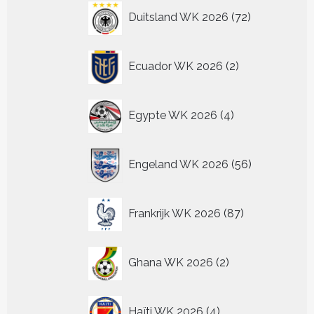
72
Duitsland WK 2026
72
producten
2
Ecuador WK 2026
2
producten
4
Egypte WK 2026
4
producten
56
Engeland WK 2026
56
producten
87
Frankrijk WK 2026
87
producten
2
Ghana WK 2026
2
producten
4
Haïti WK 2026
4