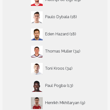
producten
18
Paulo Dybala
18
producten
18
Eden Hazard
18
producten
34
Thomas Muller
34
producten
34
Toni Kroos
34
producten
13
Paul Pogba
13
producten
9
Henrikh Mkhitaryan
9
producten