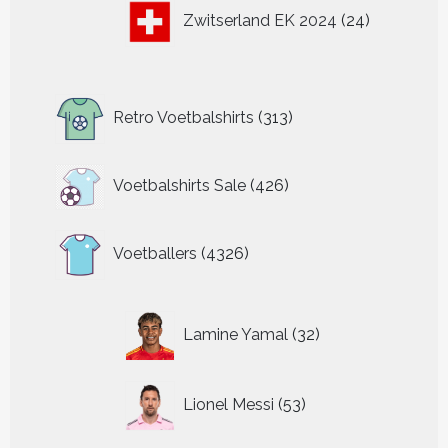
24
Zwitserland EK 2024
24
producten
313
Retro Voetbalshirts
313
producten
426
Voetbalshirts Sale
426
producten
4326
Voetballers
4326
producten
32
Lamine Yamal
32
producten
53
Lionel Messi
53
producten