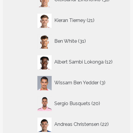
producten
21
Kieran Tierney
21
producten
31
Ben White
31
producten
12
Albert Sambi Lokonga
12
producte
3
Wissam Ben Yedder
3
producten
20
Sergio Busquets
20
producten
22
Andreas Christensen
22
producten