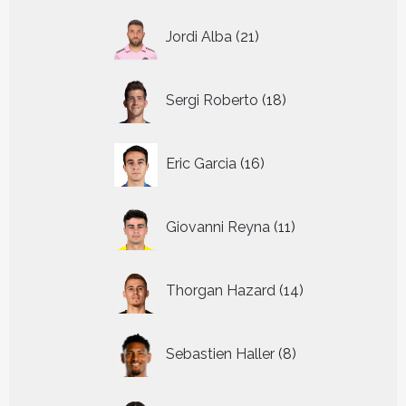
21
Jordi Alba
21
producten
18
Sergi Roberto
18
producten
16
Eric Garcia
16
producten
11
Giovanni Reyna
11
producten
14
Thorgan Hazard
14
producten
8
Sebastien Haller
8
producten
8