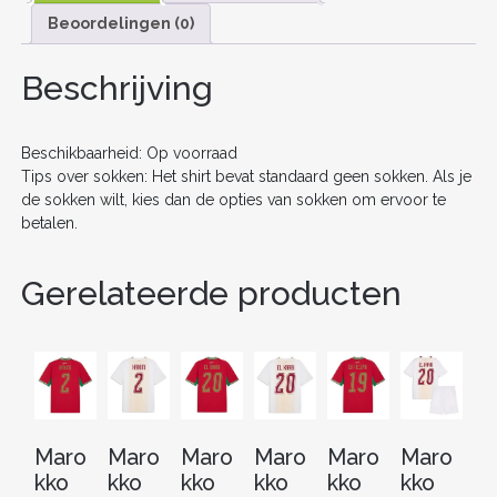
e
er
l
e
di
e
n
KORTE
Beoordelingen (0)
b
st
t
dI
MOUW
+
o
n
Beschrijving
SHORTS
AANTAL
o
k
Beschikbaarheid: Op voorraad
Tips over sokken: Het shirt bevat standaard geen sokken. Als je
de sokken wilt, kies dan de opties van sokken om ervoor te
betalen.
Gerelateerde producten
Maro
Maro
Maro
Maro
Maro
Maro
M
kko
kko
kko
kko
kko
kko
kk