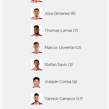
8
Jose Gimenez
8
producten
7
Thomas Lemar
7
producten
12
Marcos Llorente
12
producten
3
Stefan Savic
3
producten
9
Joaquin Correa
9
producten
17
Yannick Carrasco
17
producten