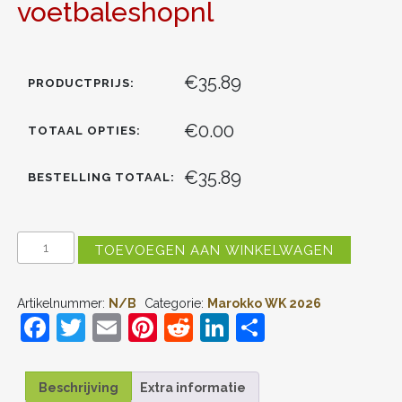
voetbaleshopnl
€35.89
PRODUCTPRIJS:
€0.00
TOTAAL OPTIES:
€35.89
BESTELLING TOTAAL:
MAROKKO
TOEVOEGEN AAN WINKELWAGEN
YOUSSEF
EN-
NESYRI
Artikelnummer:
N/B
Categorie:
Marokko WK 2026
#19
F
T
E
Pi
R
Li
D
THUIS
TENUE
a
w
m
nt
e
n
el
KIDS
WK
c
itt
ai
er
d
k
e
2026
Beschrijving
Extra informatie
VOETBALSHIRT