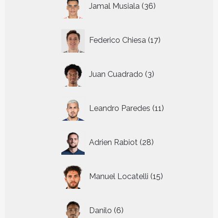
Jamal Musiala
36
producten
17
Federico Chiesa
17
producten
3
Juan Cuadrado
3
producten
11
Leandro Paredes
11
producten
28
Adrien Rabiot
28
producten
15
Manuel Locatelli
15
producten
6
Danilo
6
producten