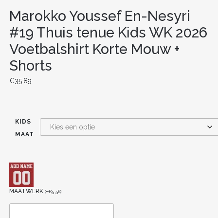
Marokko Youssef En-Nesyri
#19 Thuis tenue Kids WK 2026
Voetbalshirt Korte Mouw +
Shorts
€
35.89
KIDS
MAAT
MAATWERK
(
+
€
5.56
)