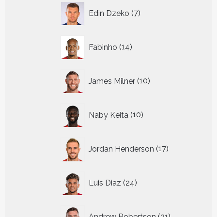
7
Edin Dzeko
7
producten
14
Fabinho
14
producten
10
James Milner
10
producten
10
Naby Keita
10
producten
17
Jordan Henderson
17
producten
24
Luis Diaz
24
producten
21
Andrew Robertson
21