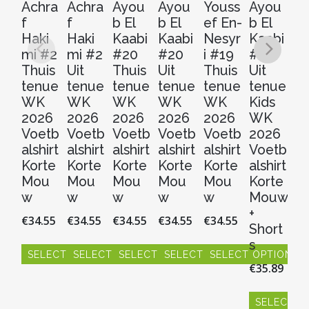
Achra
Achra
Ayou
Ayou
Youss
Ayou
Y
f
f
b El
b El
ef En-
b El
ef
Haki
Haki
Kaabi
Kaabi
Nesyr
Kaabi
N
mi #2
mi #2
#20
#20
i #19
#20
i 
Thuis
Uit
Thuis
Uit
Thuis
Uit
Ui
tenue
tenue
tenue
tenue
tenue
tenue
t
WK
WK
WK
WK
WK
Kids
W
2026
2026
2026
2026
2026
WK
2
Voetb
Voetb
Voetb
Voetb
Voetb
2026
V
alshirt
alshirt
alshirt
alshirt
alshirt
Voetb
al
Korte
Korte
Korte
Korte
Korte
alshirt
Ko
Mou
Mou
Mou
Mou
Mou
Korte
M
w
w
w
w
w
Mouw
w
+
€
34.55
€
34.55
€
34.55
€
34.55
€
34.55
€
3
Short
s
SELECT OPTIONS
SELECT OPTIONS
SELECT OPTIONS
SELECT OPTIONS
SELECT OPTIONS
S
€
35.89
Dit
Dit
Dit
Dit
Dit
Dit
product
product
product
product
product
pr
heeft
heeft
heeft
heeft
heeft
hee
SELECT O