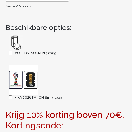
Naam / Nummer
Beschikbare opties:
VOETBALSOKKEN
(
+
€
6.65
)
FIFA 2026 PATCH SET
(
+
€
3.69
)
Krijg 10% korting boven 70€,
Kortingscode: