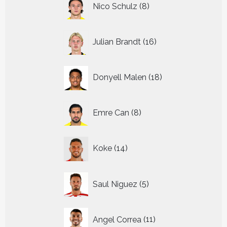
Nico Schulz
8
producten
16
Julian Brandt
16
producten
18
Donyell Malen
18
producten
8
Emre Can
8
producten
14
Koke
14
producten
5
Saul Niguez
5
producten
11
Angel Correa
11
producten