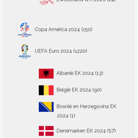
producten
150
Copa América 2024
150
producten
1220
UEFA Euro 2024
1220
producten
13
Albanië EK 2024
13
producten
90
België EK 2024
90
producten
Bosnië en Herzegovina EK
1
2024
1
product
57
Denemarken EK 2024
57
producten