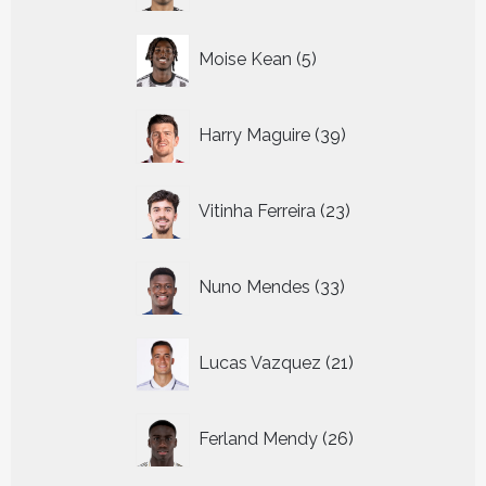
5
Moise Kean
5
producten
39
Harry Maguire
39
producten
23
Vitinha Ferreira
23
producten
33
Nuno Mendes
33
producten
21
Lucas Vazquez
21
producten
26
Ferland Mendy
26
producten