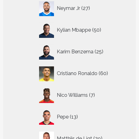
27
Neymar Jr
27
producten
50
Kylian Mbappe
50
producten
25
Karim Benzema
25
producten
60
Cristiano Ronaldo
60
producten
7
Nico Williams
7
producten
13
Pepe
13
producten
29
Matthijs de Ligt
29