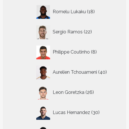
18
Romelu Lukaku
18
producten
22
Sergio Ramos
22
producten
8
Philippe Coutinho
8
producten
40
Aurelien Tchouameni
40
producten
26
Leon Goretzka
26
producten
30
Lucas Hernandez
30
producten
36