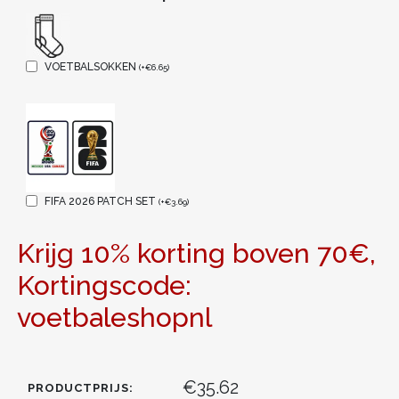
VOETBALSOKKEN
(
+
€
6.65
)
FIFA 2026 PATCH SET
(
+
€
3.69
)
Krijg 10% korting boven 70€,
Kortingscode:
voetbaleshopnl
€35.62
PRODUCTPRIJS: