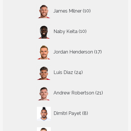
10
James Milner
10
producten
10
Naby Keita
10
producten
17
Jordan Henderson
17
producten
24
Luis Diaz
24
producten
21
Andrew Robertson
21
producten
8
Dimitri Payet
8
producten
7