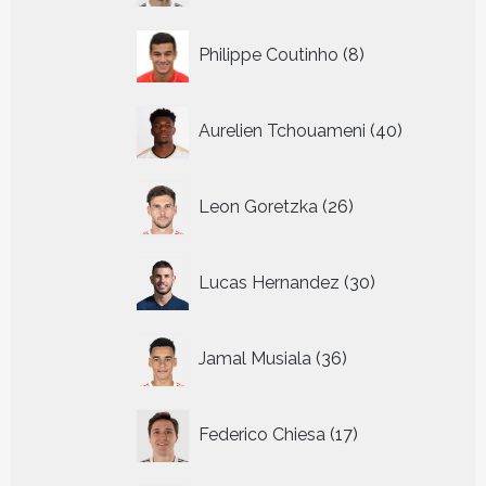
8
Philippe Coutinho
8
producten
40
Aurelien Tchouameni
40
producten
26
Leon Goretzka
26
producten
30
Lucas Hernandez
30
producten
36
Jamal Musiala
36
producten
17
Federico Chiesa
17
producten