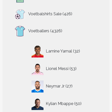
426
Voetbalshirts Sale
426
producten
4326
Voetballers
4326
producten
32
Lamine Yamal
32
producten
53
Lionel Messi
53
producten
27
Neymar Jr
27
producten
50
Kylian Mbappe
50
producten