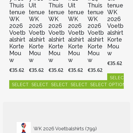
Thuis
Uit
Thuis
Uit
Thuis
tenue
Ui
tenue
tenue
tenue
tenue
tenue
WK
t
WK
WK
WK
WK
WK
2026
W
2026
2026
2026
2026
2026
Voetb
2
Voetb
Voetb
Voetb
Voetb
Voetb
alshirt
V
alshirt
alshirt
alshirt
alshirt
alshirt
Korte
al
Korte
Korte
Korte
Korte
Korte
Mou
Ko
Mou
Mou
Mou
Mou
Mou
w
M
w
w
w
w
w
w
€
35.62
€
35.62
€
35.62
€
35.62
€
35.62
€
35.62
€
3
SELECT O
SELECT OPTIONS
SELECT OPTIONS
SELECT OPTIONS
SELECT OPTIONS
SELECT OPTIONS
S
Dit
product
Dit
Dit
Dit
Dit
Dit
Dit
heeft
product
product
product
product
product
pr
meerdere
heeft
heeft
heeft
heeft
heeft
hee
variaties.
meerdere
meerdere
meerdere
meerdere
meerdere
me
Deze
variaties.
variaties.
variaties.
variaties.
variaties.
vari
optie
Deze
Deze
Deze
Deze
Deze
De
799
WK 2026 Voetbalshirts
799
kan
optie
optie
optie
optie
optie
opt
producten