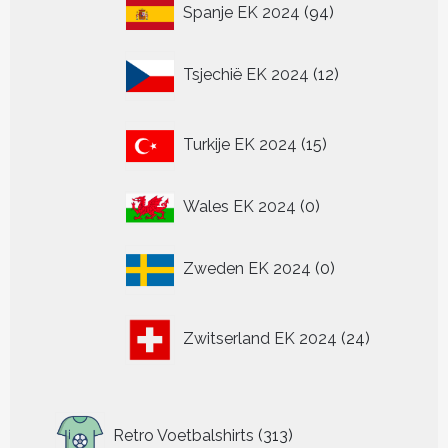
94
Spanje EK 2024
94
producten
12
Tsjechië EK 2024
12
producten
15
Turkije EK 2024
15
producten
0
Wales EK 2024
0
producten
0
Zweden EK 2024
0
producten
24
Zwitserland EK 2024
24
producten
313
Retro Voetbalshirts
313
producten