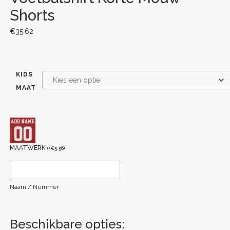
Shorts
€
35.62
KIDS
MAAT
MAATWERK
(
+
€
5.56
)
Naam / Nummer
Beschikbare opties: