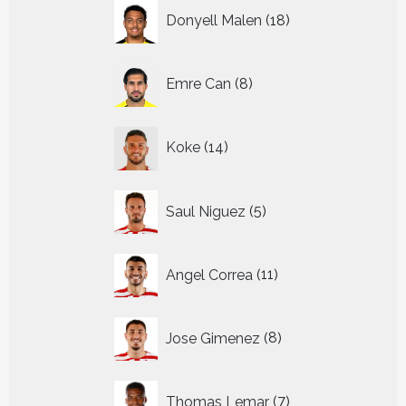
18
Donyell Malen
18
producten
8
Emre Can
8
producten
14
Koke
14
producten
5
Saul Niguez
5
producten
11
Angel Correa
11
producten
8
Jose Gimenez
8
producten
7
Thomas Lemar
7