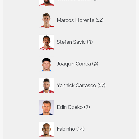
producten
12
Marcos Llorente
12
producten
3
Stefan Savic
3
producten
9
Joaquin Correa
9
producten
17
Yannick Carrasco
17
producten
7
Edin Dzeko
7
producten
14
Fabinho
14
producten