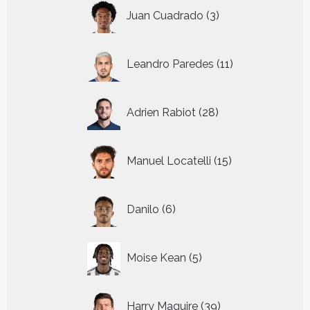
3
Juan Cuadrado
3
producten
11
Leandro Paredes
11
producten
28
Adrien Rabiot
28
producten
15
Manuel Locatelli
15
producten
6
Danilo
6
producten
5
Moise Kean
5
producten
39
Harry Maguire
39