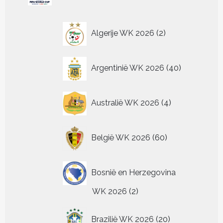
gekozen
kan
kan
kan
kan
kan
ka
worden
gekozen
gekozen
gekozen
gekozen
gekozen
ge
op
worden
worden
worden
worden
worden
wo
2
Algerije WK 2026
2
de
op
op
op
op
op
op
producten
productpagin
de
de
de
de
de
de
productpagina
productpagina
productpagina
productpagina
productpagina
pr
40
Argentinië WK 2026
40
producten
4
Australië WK 2026
4
producten
60
België WK 2026
60
producten
Bosnië en Herzegovina
2
WK 2026
2
producten
20
Brazilië WK 2026
20