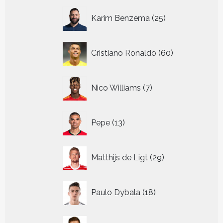
25
Karim Benzema
25
producten
60
Cristiano Ronaldo
60
producten
7
Nico Williams
7
producten
13
Pepe
13
producten
29
Matthijs de Ligt
29
producten
18
Paulo Dybala
18
producten
18