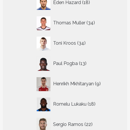
Eden Hazard
18
producten
34
Thomas Muller
34
producten
34
Toni Kroos
34
producten
13
Paul Pogba
13
producten
9
Henrikh Mkhitaryan
9
producten
18
Romelu Lukaku
18
producten
22
Sergio Ramos
22
producten