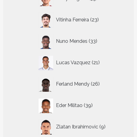
producten
23
Vitinha Ferreira
23
producten
33
Nuno Mendes
33
producten
21
Lucas Vazquez
21
producten
26
Ferland Mendy
26
producten
39
Eder Militao
39
producten
9
Zlatan Ibrahimovic
9
producten