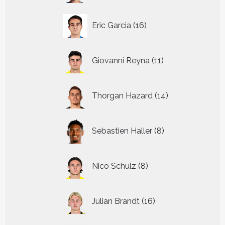
16
Eric Garcia
16
producten
11
Giovanni Reyna
11
producten
14
Thorgan Hazard
14
producten
8
Sebastien Haller
8
producten
8
Nico Schulz
8
producten
16
Julian Brandt
16
producten