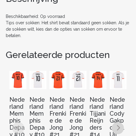
o
k
Beschikbaarheid: Op voorraad
Tips over sokken: Het shirt bevat standaard geen sokken. Als je
de sokken wilt, kies dan de opties van sokken om ervoor te
betalen.
Gerelateerde producten
Nede
Nede
Nede
Nede
Nede
Nede
N
rland
rland
rland
rland
rland
rland
rl
Mem
Mem
Frenki
Frenki
Tijjani
Cody
Ti
phis
phis
e de
e de
Reijn
Gakp
Re
Depa
Depa
Jong
Jong
ders
o #11
de
y #10
y #10
#21
#21
#14
Uit
#