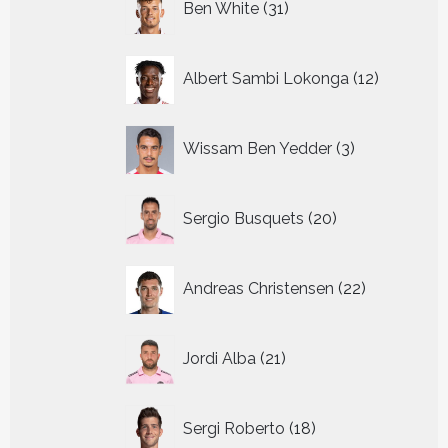
Ben White
31
producten
12
Albert Sambi Lokonga
12
producte
3
Wissam Ben Yedder
3
producten
20
Sergio Busquets
20
producten
22
Andreas Christensen
22
producten
21
Jordi Alba
21
producten
18
Sergi Roberto
18
producten