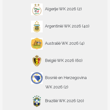
kan
kan
de
de
op
2
gekozen
gekozen
Algerije WK 2026
2
productpagina
productpagina
de
worden
worden
producten
pr
op
op
de
de
40
Argentinië WK 2026
40
productpagina
productpagin
producten
4
Australië WK 2026
4
producten
60
België WK 2026
60
producten
Bosnië en Herzegovina
2
WK 2026
2
producten
20
Brazilië WK 2026
20
producten