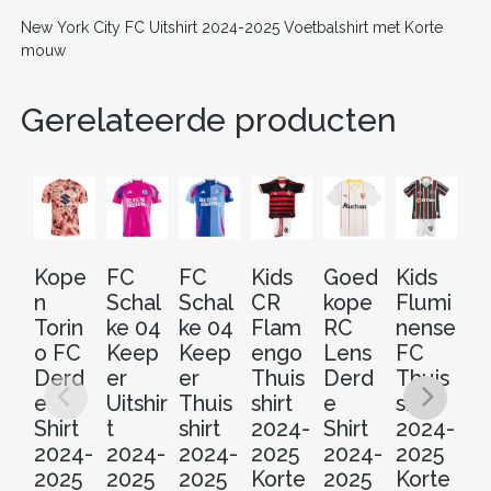
k
New York City FC Uitshirt 2024-2025 Voetbalshirt met Korte
mouw
Gerelateerde producten
Kope
FC
FC
Kids
Goed
Kids
D
n
Schal
Schal
CR
kope
Flumi
rt
Torin
ke 04
ke 04
Flam
RC
nense
de
o FC
Keep
Keep
engo
Lens
FC
C
Derd
er
er
Thuis
Derd
Thuis
a
e
Uitshir
Thuis
shirt
e
shirt
D
Shirt
t
shirt
2024-
Shirt
2024-
e
2024-
2024-
2024-
2025
2024-
2025
Sh
2025
2025
2025
Korte
2025
Korte
2