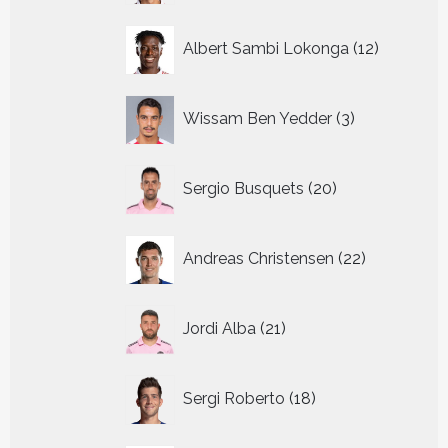
12
Albert Sambi Lokonga
12
producte
3
Wissam Ben Yedder
3
producten
20
Sergio Busquets
20
producten
22
Andreas Christensen
22
producten
21
Jordi Alba
21
producten
18
Sergi Roberto
18
producten