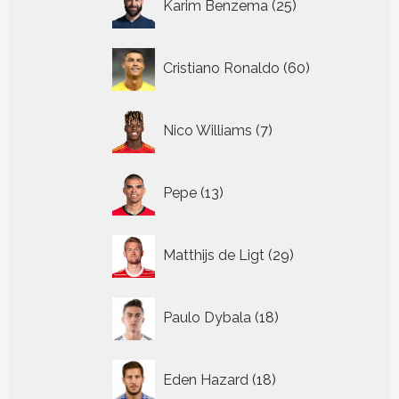
Karim Benzema
25
producten
60
Cristiano Ronaldo
60
producten
7
Nico Williams
7
producten
13
Pepe
13
producten
29
Matthijs de Ligt
29
producten
18
Paulo Dybala
18
producten
18
Eden Hazard
18
producten