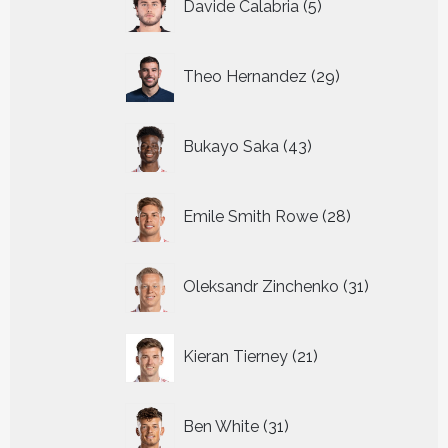
Davide Calabria
5
producten
29
Theo Hernandez
29
producten
43
Bukayo Saka
43
producten
28
Emile Smith Rowe
28
producten
31
Oleksandr Zinchenko
31
producten
21
Kieran Tierney
21
producten
31
Ben White
31
producten