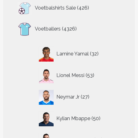
426
Voetbalshirts Sale
426
producten
4326
Voetballers
4326
producten
32
Lamine Yamal
32
producten
53
Lionel Messi
53
producten
27
Neymar Jr
27
producten
50
Kylian Mbappe
50
producten
25