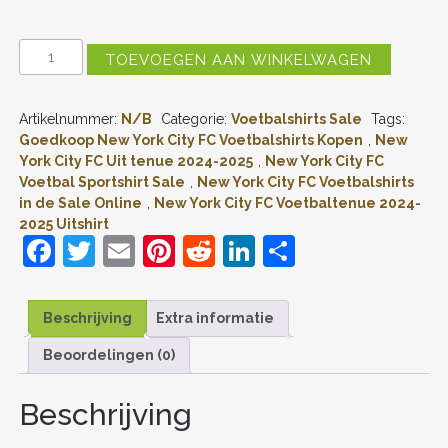
NEW
TOEVOEGEN AAN WINKELWAGEN
YORK
CITY
FC
Artikelnummer:
N/B
Categorie:
Voetbalshirts Sale
Tags:
UITSHIRT
2024-
Goedkoop New York City FC Voetbalshirts Kopen
,
New
2025
York City FC Uit tenue 2024-2025
,
New York City FC
VOETBALSHIRT
Voetbal Sportshirt Sale
,
New York City FC Voetbalshirts
MET
in de Sale Online
,
New York City FC Voetbaltenue 2024-
KORTE
2025 Uitshirt
MOUW
F
T
E
Pi
R
Li
D
AANTAL
a
w
m
nt
e
n
el
c
itt
ai
er
d
k
e
Beschrijving
Extra informatie
e
er
l
e
di
e
n
Beoordelingen (0)
b
st
t
dI
o
n
Beschrijving
o