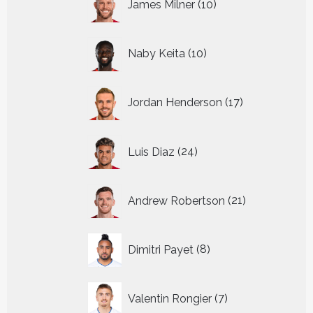
James Milner
10
producten
10
Naby Keita
10
producten
17
Jordan Henderson
17
producten
24
Luis Diaz
24
producten
21
Andrew Robertson
21
producten
8
Dimitri Payet
8
producten
7
Valentin Rongier
7
producten