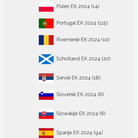
14
Polen EK 2024
14
producten
115
Portugal EK 2024
115
producten
10
Roemenië EK 2024
10
producten
20
Schotland EK 2024
20
producten
18
Servië EK 2024
18
producten
6
Slovenië EK 2024
6
producten
6
Slowakije EK 2024
6
producten
94
Spanje EK 2024
94