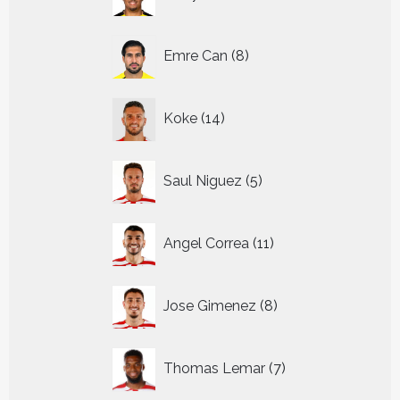
producten
8
Emre Can
8
producten
14
Koke
14
producten
5
Saul Niguez
5
producten
11
Angel Correa
11
producten
8
Jose Gimenez
8
producten
7
Thomas Lemar
7
producten