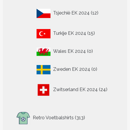
producten
12
Tsjechië EK 2024
12
producten
15
Turkije EK 2024
15
producten
0
Wales EK 2024
0
producten
0
Zweden EK 2024
0
producten
24
Zwitserland EK 2024
24
producten
313
Retro Voetbalshirts
313
producten