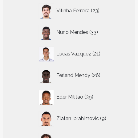
23
Vitinha Ferreira
23
producten
33
Nuno Mendes
33
producten
21
Lucas Vazquez
21
producten
26
Ferland Mendy
26
producten
39
Eder Militao
39
producten
9
Zlatan Ibrahimovic
9
producten
5