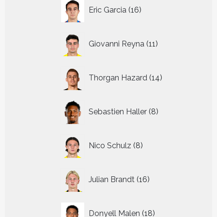
16
Eric Garcia
16
producten
11
Giovanni Reyna
11
producten
14
Thorgan Hazard
14
producten
8
Sebastien Haller
8
producten
8
Nico Schulz
8
producten
16
Julian Brandt
16
producten
18
Donyell Malen
18