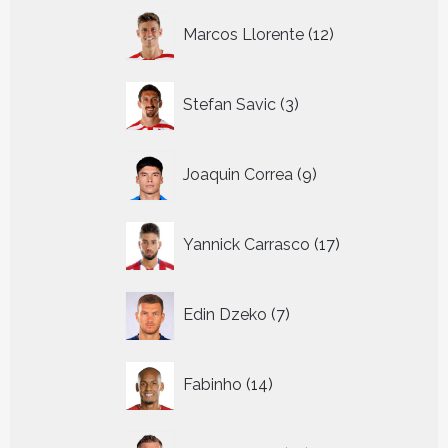
12
Marcos Llorente
12
producten
3
Stefan Savic
3
producten
9
Joaquin Correa
9
producten
17
Yannick Carrasco
17
producten
7
Edin Dzeko
7
producten
14
Fabinho
14
producten
10