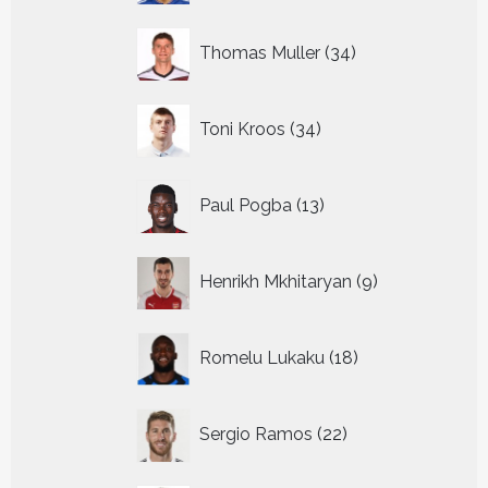
34
Thomas Muller
34
producten
34
Toni Kroos
34
producten
13
Paul Pogba
13
producten
9
Henrikh Mkhitaryan
9
producten
18
Romelu Lukaku
18
producten
22
Sergio Ramos
22
producten