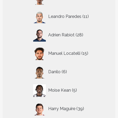
producten
11
Leandro Paredes
11
producten
28
Adrien Rabiot
28
producten
15
Manuel Locatelli
15
producten
6
Danilo
6
producten
5
Moise Kean
5
producten
39
Harry Maguire
39
producten