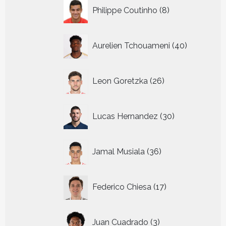
8
Philippe Coutinho
8
producten
40
Aurelien Tchouameni
40
producten
26
Leon Goretzka
26
producten
30
Lucas Hernandez
30
producten
36
Jamal Musiala
36
producten
17
Federico Chiesa
17
producten
3
Juan Cuadrado
3