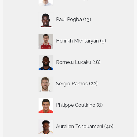
producten
13
Paul Pogba
13
producten
9
Henrikh Mkhitaryan
9
producten
18
Romelu Lukaku
18
producten
22
Sergio Ramos
22
producten
8
Philippe Coutinho
8
producten
40
Aurelien Tchouameni
40
producten