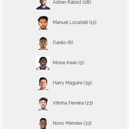
Adrien Rabiot
28
producten
15
Manuel Locatelli
15
producten
6
Danilo
6
producten
5
Moise Kean
5
producten
39
Harry Maguire
39
producten
23
Vitinha Ferreira
23
producten
33
Nuno Mendes
33
producten