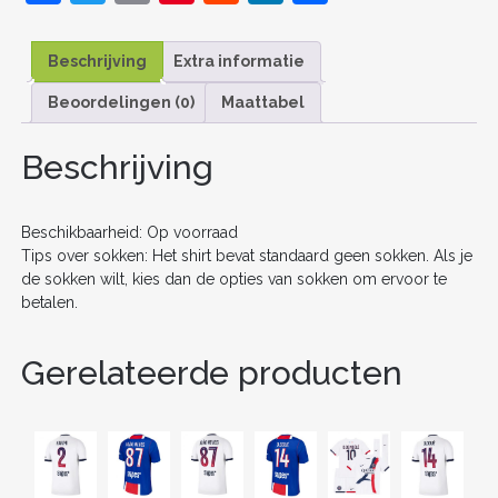
a
w
m
nt
e
n
el
TENUE
KIDS
c
itt
ai
er
d
k
e
2025-
Beschrijving
Extra informatie
26
e
er
l
e
di
e
n
VOETBALSHIRT
Beoordelingen (0)
Maattabel
b
st
t
dI
KORTE
MOUW
o
n
Beschrijving
+
SHORTS
o
AANTAL
k
Beschikbaarheid: Op voorraad
Tips over sokken: Het shirt bevat standaard geen sokken. Als je
de sokken wilt, kies dan de opties van sokken om ervoor te
betalen.
Gerelateerde producten