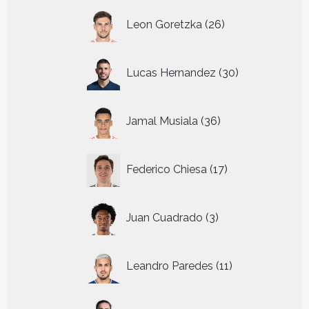
26
Leon Goretzka
26
producten
30
Lucas Hernandez
30
producten
36
Jamal Musiala
36
producten
17
Federico Chiesa
17
producten
3
Juan Cuadrado
3
producten
11
Leandro Paredes
11
producten
28