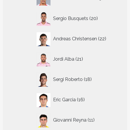
producten
20
Sergio Busquets
20
producten
22
Andreas Christensen
22
producten
21
Jordi Alba
21
producten
18
Sergi Roberto
18
producten
16
Eric Garcia
16
producten
11
Giovanni Reyna
11
producten