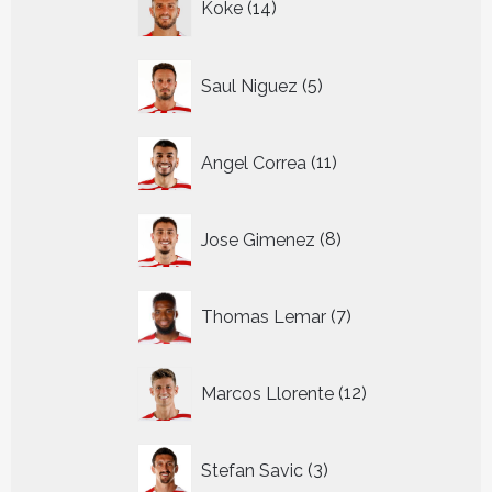
Koke
14
producten
5
Saul Niguez
5
producten
11
Angel Correa
11
producten
8
Jose Gimenez
8
producten
7
Thomas Lemar
7
producten
12
Marcos Llorente
12
producten
3
Stefan Savic
3
producten