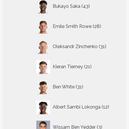
43
Bukayo Saka
43
producten
28
Emile Smith Rowe
28
producten
31
Oleksandr Zinchenko
31
producten
21
Kieran Tierney
21
producten
31
Ben White
31
producten
12
Albert Sambi Lokonga
12
producte
3
Wissam Ben Yedder
3