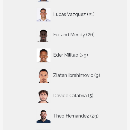
21
Lucas Vazquez
21
producten
26
Ferland Mendy
26
producten
39
Eder Militao
39
producten
9
Zlatan Ibrahimovic
9
producten
5
Davide Calabria
5
producten
29
Theo Hernandez
29
producten