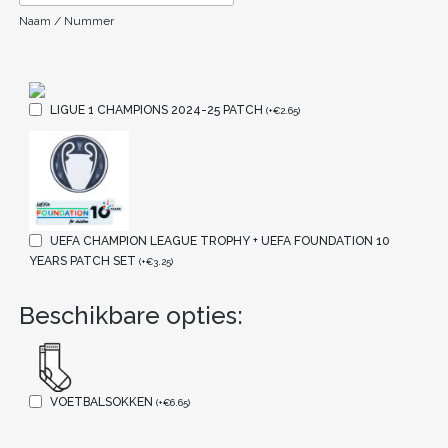
Naam / Nummer
LIGUE 1 CHAMPIONS 2024-25 PATCH
(
+
€
2.65
)
UEFA CHAMPION LEAGUE TROPHY + UEFA FOUNDATION 10
YEARS PATCH SET
(
+
€
3.25
)
Beschikbare opties:
VOETBALSOKKEN
(
+
€
6.65
)