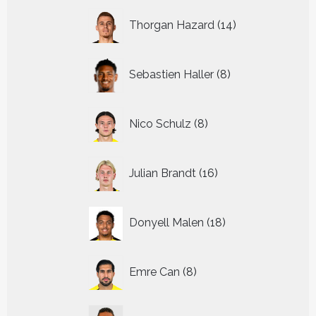
14
Thorgan Hazard
14
producten
8
Sebastien Haller
8
producten
8
Nico Schulz
8
producten
16
Julian Brandt
16
producten
18
Donyell Malen
18
producten
8
Emre Can
8
producten
14