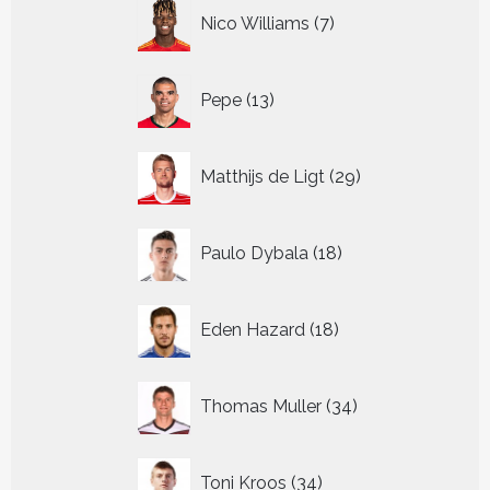
7
Nico Williams
7
producten
13
Pepe
13
producten
29
Matthijs de Ligt
29
producten
18
Paulo Dybala
18
producten
18
Eden Hazard
18
producten
34
Thomas Muller
34
producten
34
Toni Kroos
34