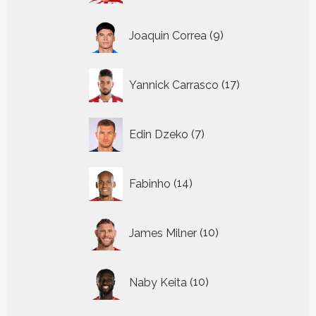
9
Joaquin Correa
9
producten
17
Yannick Carrasco
17
producten
7
Edin Dzeko
7
producten
14
Fabinho
14
producten
10
James Milner
10
producten
10
Naby Keita
10
producten