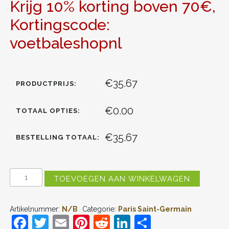
Krijg 10% korting boven 70€,
Kortingscode:
voetbaleshopnl
€35.67
PRODUCTPRIJS:
€0.00
TOTAAL OPTIES:
€35.67
BESTELLING TOTAAL:
PARIS
TOEVOEGEN AAN WINKELWAGEN
SAINT-
GERMAIN
NUNO
Artikelnummer:
N/B
Categorie:
Paris Saint-Germain
MENDES
F
T
E
Pi
R
Li
D
#25
DERDE