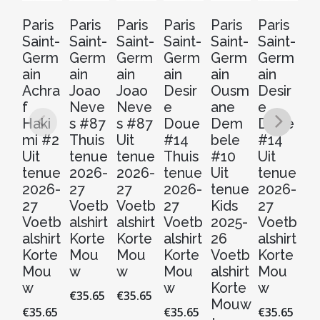
Paris
Paris
Paris
Paris
Paris
Paris
Pa
Saint-
Saint-
Saint-
Saint-
Saint-
Saint-
Sa
Germ
Germ
Germ
Germ
Germ
Germ
G
ain
ain
ain
ain
ain
ain
ai
Achra
Joao
Joao
Desir
Ousm
Desir
O
f
Neve
Neve
e
ane
e
a
Haki
s #87
s #87
Doue
Dem
Doue
D
mi #2
Thuis
Uit
#14
bele
#14
be
Uit
tenue
tenue
Thuis
#10
Uit
#
tenue
2026-
2026-
tenue
Uit
tenue
D
2026-
27
27
2026-
tenue
2026-
e
27
Voetb
Voetb
27
Kids
27
t
Voetb
alshirt
alshirt
Voetb
2025-
Voetb
Ki
alshirt
Korte
Korte
alshirt
26
alshirt
20
Korte
Mou
Mou
Korte
Voetb
Korte
2
Mou
w
w
Mou
alshirt
Mou
V
w
w
Korte
w
al
€
35.65
€
35.65
Mouw
Ko
€
35.65
€
35.65
€
35.65