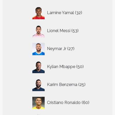
32
Lamine Yamal
32
producten
53
Lionel Messi
53
producten
27
Neymar Jr
27
producten
50
Kylian Mbappe
50
producten
25
Karim Benzema
25
producten
60
Cristiano Ronaldo
60
producten