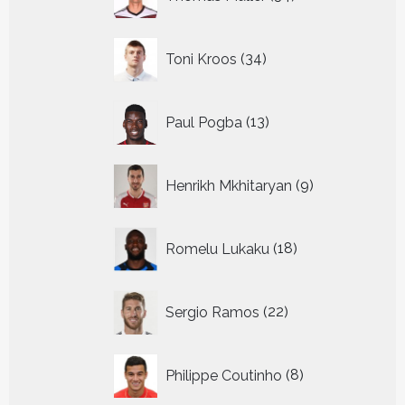
producten
34
Toni Kroos
34
producten
13
Paul Pogba
13
producten
9
Henrikh Mkhitaryan
9
producten
18
Romelu Lukaku
18
producten
22
Sergio Ramos
22
producten
8
Philippe Coutinho
8
producten