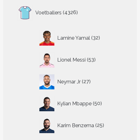
4326
Voetballers
4326
producten
32
Lamine Yamal
32
producten
53
Lionel Messi
53
producten
27
Neymar Jr
27
producten
50
Kylian Mbappe
50
producten
25
Karim Benzema
25
producten