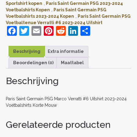
Sportshirt kopen
,
Paris Saint Germain PSG 2023-2024
2024
Voetbalshirts Kopen
,
Paris Saint Germain PSG
VOETBALSHIRTS
Voetbalshirts 2023-2024 Kopen
,
Paris Saint Germain PSG
KORTE
MOUW
Voetbaltenue Verratti #6 2023-2024 Uitshirt
AANTAL
F
T
E
Pi
R
Li
D
a
w
m
nt
e
n
el
c
itt
ai
er
d
k
e
Beschrijving
Extra informatie
e
er
l
e
di
e
n
Beoordelingen (0)
Maattabel
b
st
t
dI
o
n
Beschrijving
o
k
Paris Saint Germain PSG Marco Verratti #6 Uitshirt 2023-2024
Voetbalshirts Korte Mouw
Gerelateerde producten