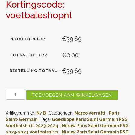
Kortingscode:
voetbaleshopnl
€39.69
PRODUCTPRIJS:
€0.00
TOTAAL OPTIES:
€39.69
BESTELLING TOTAAL:
PARIS
TOEVOEGEN AAN WINKELWAGEN
SAINT
GERMAIN
PSG
Artikelnummer:
N/B
Categorieën:
Marco Verratti
,
Paris
MARCO
VERRATTI
Saint-Germain
Tags:
Goedkope Paris Saint Germain PSG
#6
Voetbalshirts 2023-2024
,
Nieuw Paris Saint Germain PSG
UITSHIRT
2023-2024 Voetbalshirts
,
Nieuw Paris Saint Germain PSG
2023-