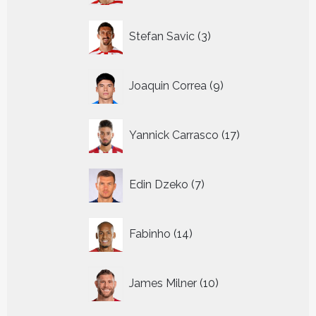
3
Stefan Savic
3
producten
9
Joaquin Correa
9
producten
17
Yannick Carrasco
17
producten
7
Edin Dzeko
7
producten
14
Fabinho
14
producten
10
James Milner
10
producten