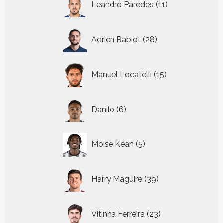
Leandro Paredes
11
producten
28
Adrien Rabiot
28
producten
15
Manuel Locatelli
15
producten
6
Danilo
6
producten
5
Moise Kean
5
producten
39
Harry Maguire
39
producten
23
Vitinha Ferreira
23
producten