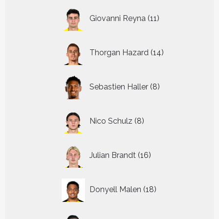
11
Giovanni Reyna
11
producten
14
Thorgan Hazard
14
producten
8
Sebastien Haller
8
producten
8
Nico Schulz
8
producten
16
Julian Brandt
16
producten
18
Donyell Malen
18
producten
8