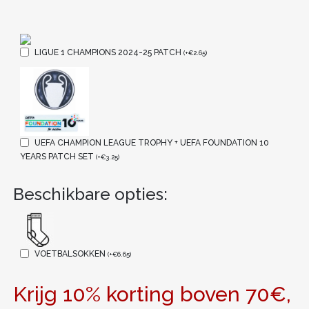
LIGUE 1 CHAMPIONS 2024-25 PATCH
(
+
€
2.65
)
UEFA CHAMPION LEAGUE TROPHY + UEFA FOUNDATION 10
YEARS PATCH SET
(
+
€
3.25
)
Beschikbare opties:
VOETBALSOKKEN
(
+
€
6.65
)
Krijg 10% korting boven 70€,