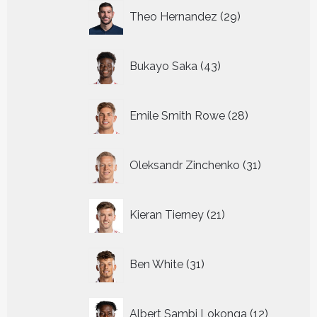
29
Theo Hernandez
29
producten
43
Bukayo Saka
43
producten
28
Emile Smith Rowe
28
producten
31
Oleksandr Zinchenko
31
producten
21
Kieran Tierney
21
producten
31
Ben White
31
producten
12
Albert Sambi Lokonga
12