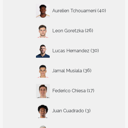
40
Aurelien Tchouameni
40
producten
26
Leon Goretzka
26
producten
30
Lucas Hernandez
30
producten
36
Jamal Musiala
36
producten
17
Federico Chiesa
17
producten
3
Juan Cuadrado
3
producten
11