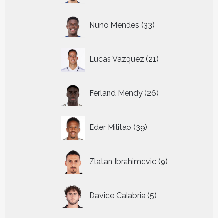
33
Nuno Mendes
33
producten
21
Lucas Vazquez
21
producten
26
Ferland Mendy
26
producten
39
Eder Militao
39
producten
9
Zlatan Ibrahimovic
9
producten
5
Davide Calabria
5
producten