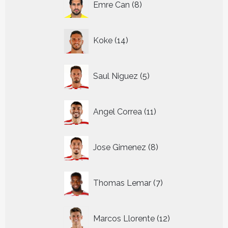
Emre Can
8
producten
14
Koke
14
producten
5
Saul Niguez
5
producten
11
Angel Correa
11
producten
8
Jose Gimenez
8
producten
7
Thomas Lemar
7
producten
12
Marcos Llorente
12
producten