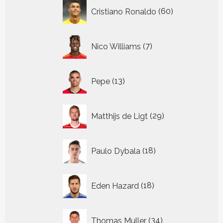
60
Cristiano Ronaldo
60
producten
7
Nico Williams
7
producten
13
Pepe
13
producten
29
Matthijs de Ligt
29
producten
18
Paulo Dybala
18
producten
18
Eden Hazard
18
producten
34
Thomas Muller
34