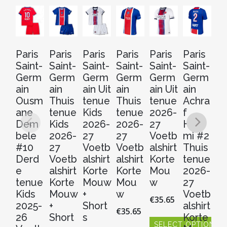
Paris
Paris
Paris
Paris
Paris
Paris
Pa
Saint-
Saint-
Saint-
Saint-
Saint-
Saint-
Sa
Germ
Germ
Germ
Germ
Germ
Germ
G
ain
ain
ain Uit
ain
ain Uit
ain
ai
Ousm
Thuis
tenue
Thuis
tenue
Achra
A
ane
tenue
Kids
tenue
2026-
f
f
Dem
Kids
2026-
2026-
27
Haki
Ha
bele
2026-
27
27
Voetb
mi #2
mi
#10
27
Voetb
Voetb
alshirt
Thuis
Ui
Derd
Voetb
alshirt
alshirt
Korte
tenue
t
e
alshirt
Korte
Korte
Mou
2026-
2
tenue
Korte
Mouw
Mou
w
27
2
Kids
Mouw
+
w
Voetb
V
€
35.65
2025-
+
Short
alshirt
al
€
35.65
26
Short
s
Korte
Ko
SELECT OPTIONS