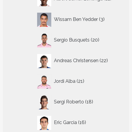
producte
3
Wissam Ben Yedder
3
producten
20
Sergio Busquets
20
producten
22
Andreas Christensen
22
producten
21
Jordi Alba
21
producten
18
Sergi Roberto
18
producten
16
Eric Garcia
16
producten