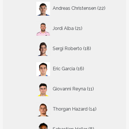
22
Andreas Christensen
22
producten
21
Jordi Alba
21
producten
18
Sergi Roberto
18
producten
16
Eric Garcia
16
producten
11
Giovanni Reyna
11
producten
14
Thorgan Hazard
14
producten
8