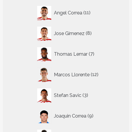
11
Angel Correa
11
producten
8
Jose Gimenez
8
producten
7
Thomas Lemar
7
producten
12
Marcos Llorente
12
producten
3
Stefan Savic
3
producten
9
Joaquin Correa
9
producten