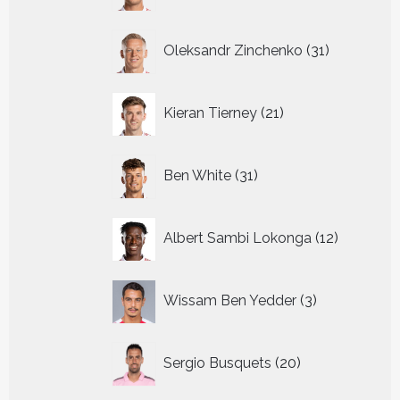
31
Oleksandr Zinchenko
31
producten
21
Kieran Tierney
21
producten
31
Ben White
31
producten
12
Albert Sambi Lokonga
12
producte
3
Wissam Ben Yedder
3
producten
20
Sergio Busquets
20
producten