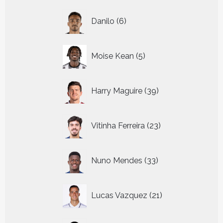
6
Danilo
6
producten
5
Moise Kean
5
producten
39
Harry Maguire
39
producten
23
Vitinha Ferreira
23
producten
33
Nuno Mendes
33
producten
21
Lucas Vazquez
21
producten