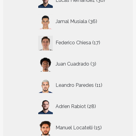
Lucas Hernandez
30
producten
36
Jamal Musiala
36
producten
17
Federico Chiesa
17
producten
3
Juan Cuadrado
3
producten
11
Leandro Paredes
11
producten
28
Adrien Rabiot
28
producten
15
Manuel Locatelli
15
producten