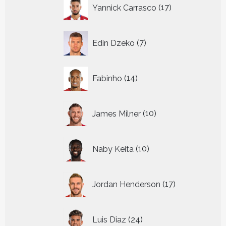
17
Yannick Carrasco
17
producten
7
Edin Dzeko
7
producten
14
Fabinho
14
producten
10
James Milner
10
producten
10
Naby Keita
10
producten
17
Jordan Henderson
17
producten
24
Luis Diaz
24
producten