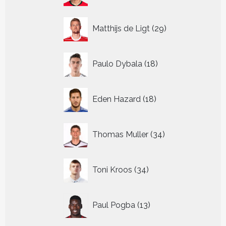
29
Matthijs de Ligt
29
producten
18
Paulo Dybala
18
producten
18
Eden Hazard
18
producten
34
Thomas Muller
34
producten
34
Toni Kroos
34
producten
13
Paul Pogba
13
producten