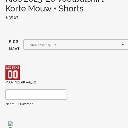
Korte Mouw + Shorts
€
35.67
KIDS
MAAT
MAATWERK
(
+
€
5.56
)
Naam / Nummer