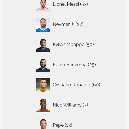
53
Lionel Messi
53
producten
27
Neymar Jr
27
producten
50
Kylian Mbappe
50
producten
25
Karim Benzema
25
producten
60
Cristiano Ronaldo
60
producten
7
Nico Williams
7
producten
13
Pepe
13
producten