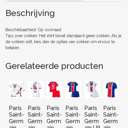
b
st
t
dI
KORTE
o
n
Beschrijving
MOUW
+
o
SHORTS
AANTAL
k
Beschikbaarheid: Op voorraad
Tips over sokken: Het shirt bevat standaard geen sokken. Als je
de sokken wilt, kies dan de opties van sokken om ervoor te
betalen.
Gerelateerde producten
Paris
Paris
Paris
Paris
Paris
Paris
Pa
Saint-
Saint-
Saint-
Saint-
Saint-
Saint-
Sa
Germ
Germ
Germ
Germ
Germ
Germ
G
ain
ain
ain
ain
ain Uit
ain
ai