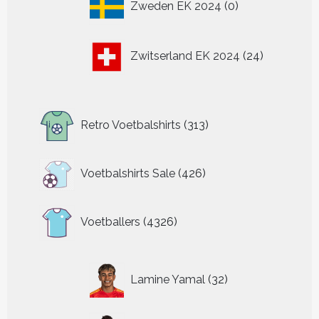
Zweden EK 2024
0
producten
24
Zwitserland EK 2024
24
producten
313
Retro Voetbalshirts
313
producten
426
Voetbalshirts Sale
426
producten
4326
Voetballers
4326
producten
32
Lamine Yamal
32
producten