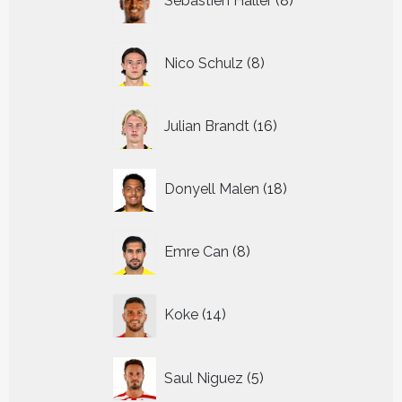
Sebastien Haller
8
producten
8
Nico Schulz
8
producten
16
Julian Brandt
16
producten
18
Donyell Malen
18
producten
8
Emre Can
8
producten
14
Koke
14
producten
5
Saul Niguez
5
producten