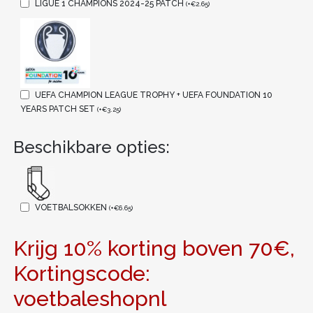
LIGUE 1 CHAMPIONS 2024-25 PATCH
(
+
€
2.65
)
UEFA CHAMPION LEAGUE TROPHY + UEFA FOUNDATION 10
YEARS PATCH SET
(
+
€
3.25
)
Beschikbare opties:
VOETBALSOKKEN
(
+
€
6.65
)
Krijg 10% korting boven 70€,
Kortingscode:
voetbaleshopnl