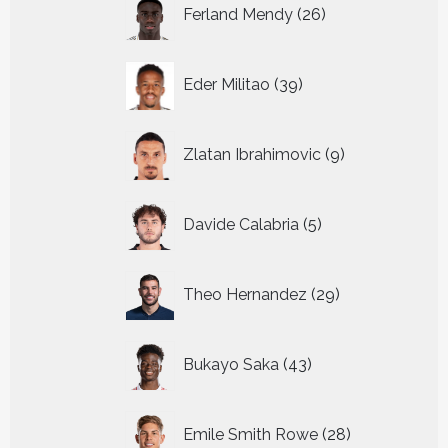
26
Ferland Mendy
26
producten
39
Eder Militao
39
producten
9
Zlatan Ibrahimovic
9
producten
5
Davide Calabria
5
producten
29
Theo Hernandez
29
producten
43
Bukayo Saka
43
producten
28
Emile Smith Rowe
28
producten