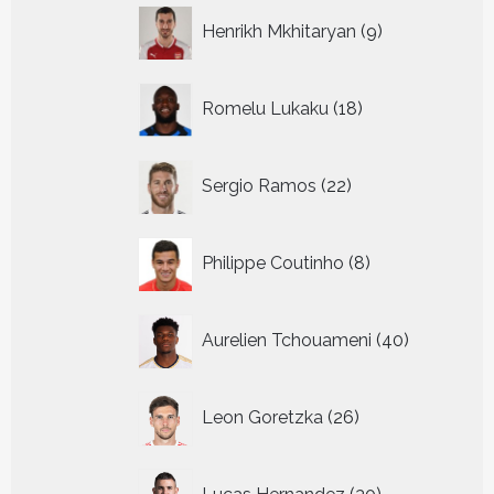
9
Henrikh Mkhitaryan
9
producten
18
Romelu Lukaku
18
producten
22
Sergio Ramos
22
producten
8
Philippe Coutinho
8
producten
40
Aurelien Tchouameni
40
producten
26
Leon Goretzka
26
producten
30