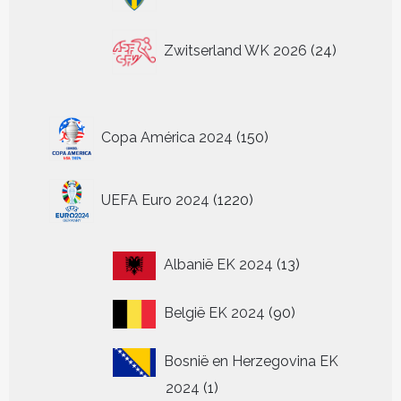
24
Zwitserland WK 2026
24
producten
150
Copa América 2024
150
producten
1220
UEFA Euro 2024
1220
producten
13
Albanië EK 2024
13
producten
90
België EK 2024
90
producten
Bosnië en Herzegovina EK
1
2024
1