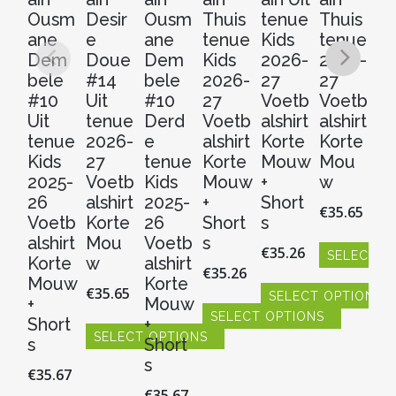
Ousm
Desir
Ousm
Thuis
tenue
Thuis
t
ane
e
ane
tenue
Kids
tenue
2
Dem
Doue
Dem
Kids
2026-
2026-
2
bele
#14
bele
2026-
27
27
V
#10
Uit
#10
27
Voetb
Voetb
al
Uit
tenue
Derd
Voetb
alshirt
alshirt
Ko
tenue
2026-
e
alshirt
Korte
Korte
M
Kids
27
tenue
Korte
Mouw
Mou
w
2025-
Voetb
Kids
Mouw
+
w
€
3
26
alshirt
2025-
+
Short
€
35.65
Voetb
Korte
26
Short
s
S
alshirt
Mou
Voetb
s
€
35.26
SELECT O
Dit
Korte
w
alshirt
€
35.26
pr
Dit
Mouw
Korte
€
35.65
hee
SELECT OPTIONS
product
+
Mouw
me
heeft
SELECT OPTIONS
Dit
Short
+
vari
meerdere
SELECT OPTIONS
product
Dit
s
Short
De
variaties.
heeft
product
Dit
s
opt
Deze
€
35.67
meerdere
heeft
product
ka
optie
€
35.67
variaties.
meerdere