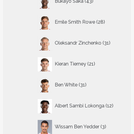
Bukayo Saka
43
producten
28
Emile Smith Rowe
28
producten
31
Oleksandr Zinchenko
31
producten
21
Kieran Tierney
21
producten
31
Ben White
31
producten
12
Albert Sambi Lokonga
12
producte
3
Wissam Ben Yedder
3
producten