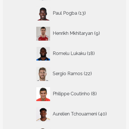
13
Paul Pogba
13
producten
9
Henrikh Mkhitaryan
9
producten
18
Romelu Lukaku
18
producten
22
Sergio Ramos
22
producten
8
Philippe Coutinho
8
producten
40
Aurelien Tchouameni
40
producten