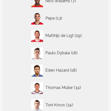
Nico Williams
7
producten
13
Pepe
13
producten
29
Matthijs de Ligt
29
producten
18
Paulo Dybala
18
producten
18
Eden Hazard
18
producten
34
Thomas Muller
34
producten
34
Toni Kroos
34
producten