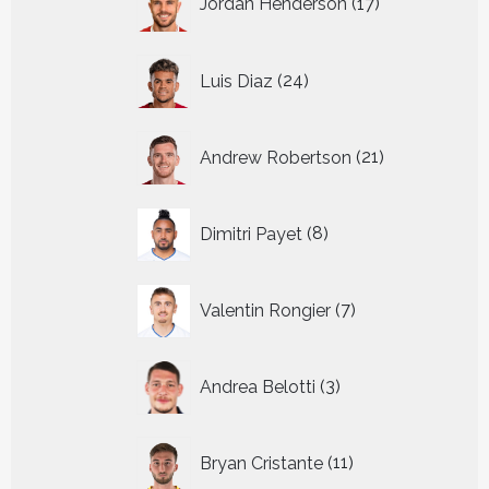
Jordan Henderson
17
producten
24
Luis Diaz
24
producten
21
Andrew Robertson
21
producten
8
Dimitri Payet
8
producten
7
Valentin Rongier
7
producten
3
Andrea Belotti
3
producten
11
Bryan Cristante
11
producten