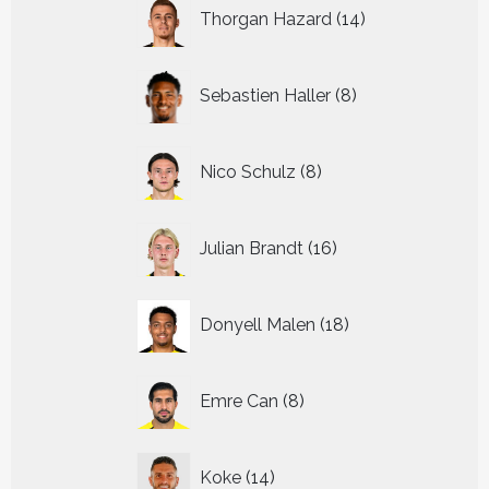
14
Thorgan Hazard
14
producten
8
Sebastien Haller
8
producten
8
Nico Schulz
8
producten
16
Julian Brandt
16
producten
18
Donyell Malen
18
producten
8
Emre Can
8
producten
14
Koke
14