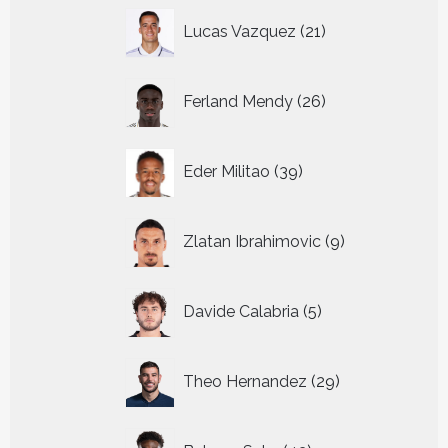
21
Lucas Vazquez
21
producten
26
Ferland Mendy
26
producten
39
Eder Militao
39
producten
9
Zlatan Ibrahimovic
9
producten
5
Davide Calabria
5
producten
29
Theo Hernandez
29
producten
43