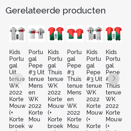
Gerelateerde producten
Kids
Portu
Kids
Portu
Kids
Kids
Po
Portu
gal
Portu
gal
Portu
Portu
ga
gal
Pepe
gal
Pepe
gal
gal
D
Uit
#3 Uit
Thuis
#3
Pepe
Pepe
Da
tenue
tenue
tenue
Thuis
#3 Uit
#3
#2
WK
Mens
WK
tenue
tenue
Thuis
t
2022
en
2022
Mens
WK
tenue
M
Korte
WK
Korte
en
2022
WK
e
Mouw
2022
Mouw
WK
Korte
2022
W
(+
Korte
(+
2022
Mouw
Korte
2
Korte
Mou
Korte
Korte
(+
Mouw
Ko
broek
w
broek
Mou
Korte
(+
M