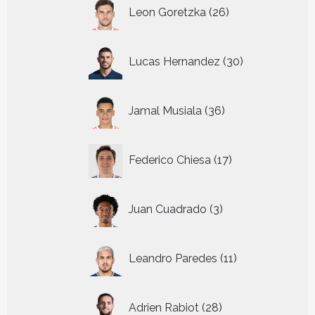
26
Leon Goretzka
26
producten
30
Lucas Hernandez
30
producten
36
Jamal Musiala
36
producten
17
Federico Chiesa
17
producten
3
Juan Cuadrado
3
producten
11
Leandro Paredes
11
producten
28
Adrien Rabiot
28