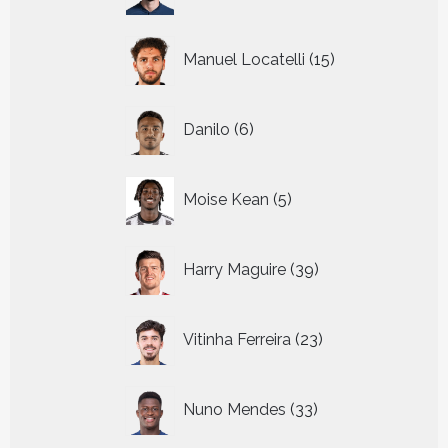
producten
15
Manuel Locatelli
15
producten
6
Danilo
6
producten
5
Moise Kean
5
producten
39
Harry Maguire
39
producten
23
Vitinha Ferreira
23
producten
33
Nuno Mendes
33
producten