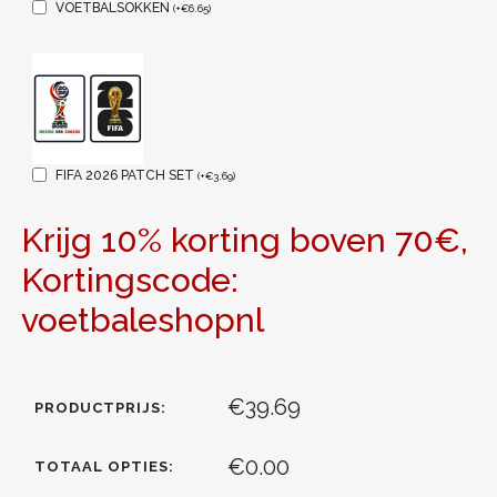
VOETBALSOKKEN
(
+
€
6.65
)
FIFA 2026 PATCH SET
(
+
€
3.69
)
Krijg 10% korting boven 70€,
Kortingscode:
voetbaleshopnl
€39.69
PRODUCTPRIJS:
€0.00
TOTAAL OPTIES: