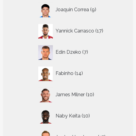
9
Joaquin Correa
9
producten
17
Yannick Carrasco
17
producten
7
Edin Dzeko
7
producten
14
Fabinho
14
producten
10
James Milner
10
producten
10
Naby Keita
10
producten
17