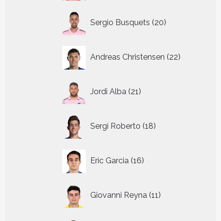
20
Sergio Busquets
20
producten
22
Andreas Christensen
22
producten
21
Jordi Alba
21
producten
18
Sergi Roberto
18
producten
16
Eric Garcia
16
producten
11
Giovanni Reyna
11
producten