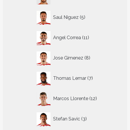
producten
5
Saul Niguez
5
producten
11
Angel Correa
11
producten
8
Jose Gimenez
8
producten
7
Thomas Lemar
7
producten
12
Marcos Llorente
12
producten
3
Stefan Savic
3
producten