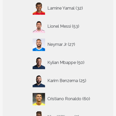
32
Lamine Yamal
32
producten
53
Lionel Messi
53
producten
27
Neymar Jr
27
producten
50
Kylian Mbappe
50
producten
25
Karim Benzema
25
producten
60
Cristiano Ronaldo
60
producten
7