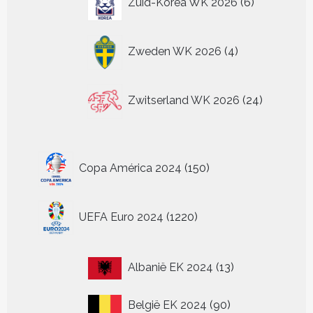
Zuid-Korea WK 2026
6
producten
4
Zweden WK 2026
4
producten
24
Zwitserland WK 2026
24
producten
150
Copa América 2024
150
producten
1220
UEFA Euro 2024
1220
producten
13
Albanië EK 2024
13
producten
90
België EK 2024
90