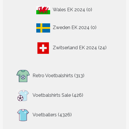
0
Wales EK 2024
0
producten
0
Zweden EK 2024
0
producten
24
Zwitserland EK 2024
24
producten
313
Retro Voetbalshirts
313
producten
426
Voetbalshirts Sale
426
producten
4326
Voetballers
4326
producten