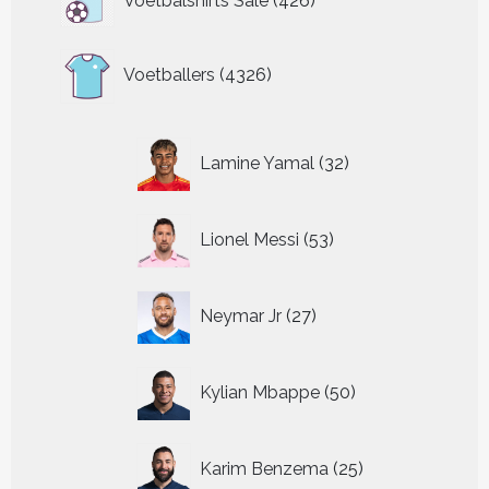
Voetbalshirts Sale
426
producten
4326
Voetballers
4326
producten
32
Lamine Yamal
32
producten
53
Lionel Messi
53
producten
27
Neymar Jr
27
producten
50
Kylian Mbappe
50
producten
25
Karim Benzema
25
producten