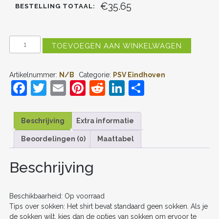
€35.65
BESTELLING TOTAAL:
PSV
TOEVOEGEN AAN WINKELWAGEN
EINDHOVEN
DERDE
TENUE
Artikelnummer:
N/B
Categorie:
PSV Eindhoven
KIDS
F
T
E
Pi
R
Li
D
2025-
26
a
w
m
nt
e
n
el
VOETBALSHIRT
KORTE
c
itt
ai
er
d
k
e
MOUW
Beschrijving
Extra informatie
+
e
er
l
e
di
e
n
SHORTS
Beoordelingen (0)
Maattabel
b
st
t
dI
AANTAL
o
n
Beschrijving
o
k
Beschikbaarheid: Op voorraad
Tips over sokken: Het shirt bevat standaard geen sokken. Als je
de sokken wilt, kies dan de opties van sokken om ervoor te