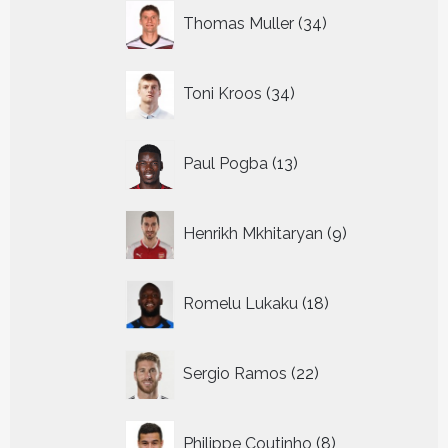
34
Thomas Muller
34
producten
34
Toni Kroos
34
producten
13
Paul Pogba
13
producten
9
Henrikh Mkhitaryan
9
producten
18
Romelu Lukaku
18
producten
22
Sergio Ramos
22
producten
8
Philippe Coutinho
8