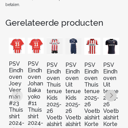
betalen.
Gerelateerde producten
PSV
PSV
PSV
PSV
PSV
PSV
P
Eindh
Eindh
Eindh
Eindh
Eindh
Eindh
Ei
oven
oven
oven
oven
oven
oven
o
Joey
Johan
Thuis
Uit
Thuis
Uit
D
Veer
Baka
tenue
tenue
tenue
tenue
e
man
yoko
Kids
Kids
2025-
2025-
t
#23
#11
2025-
2025-
26
26
20
Thuis
Thuis
26
26
Voetb
Voetb
2
shirt
shirt
Voetb
Voetb
alshirt
alshirt
V
2024-
2024-
alshirt
alshirt
Korte
Korte
al