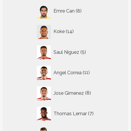
8
Emre Can
8
producten
14
Koke
14
producten
5
Saul Niguez
5
producten
11
Angel Correa
11
producten
8
Jose Gimenez
8
producten
7
Thomas Lemar
7
producten
12