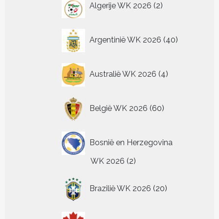
Algerije WK 2026
2
productpagina
productpagina
worden
worden
producten
op
op
de
de
40
productpagina
productpagina
Argentinië WK 2026
40
producten
4
Australië WK 2026
4
producten
60
België WK 2026
60
producten
Bosnië en Herzegovina
2
WK 2026
2
producten
20
Brazilië WK 2026
20
producten
6