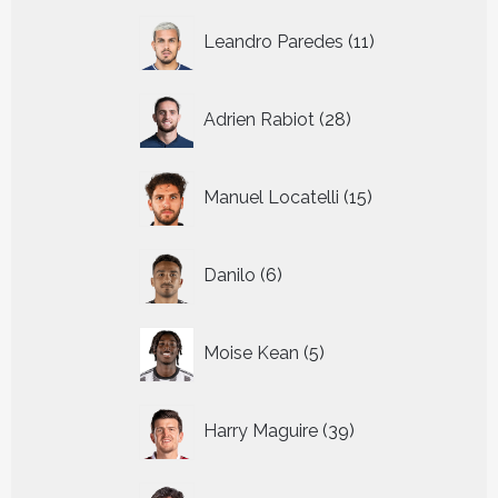
11
Leandro Paredes
11
producten
28
Adrien Rabiot
28
producten
15
Manuel Locatelli
15
producten
6
Danilo
6
producten
5
Moise Kean
5
producten
39
Harry Maguire
39
producten
23