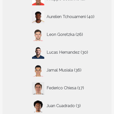
producten
40
Aurelien Tchouameni
40
producten
26
Leon Goretzka
26
producten
30
Lucas Hernandez
30
producten
36
Jamal Musiala
36
producten
17
Federico Chiesa
17
producten
3
Juan Cuadrado
3
producten