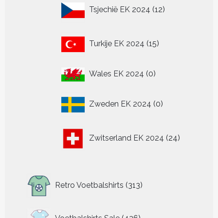
12
Tsjechië EK 2024
12
producten
15
Turkije EK 2024
15
producten
0
Wales EK 2024
0
producten
0
Zweden EK 2024
0
producten
24
Zwitserland EK 2024
24
producten
313
Retro Voetbalshirts
313
producten
426