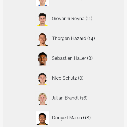
producten
11
Giovanni Reyna
11
producten
14
Thorgan Hazard
14
producten
8
Sebastien Haller
8
producten
8
Nico Schulz
8
producten
16
Julian Brandt
16
producten
18
Donyell Malen
18
producten