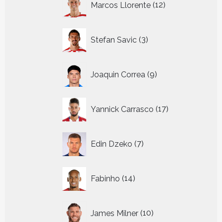
Marcos Llorente
12
producten
3
Stefan Savic
3
producten
9
Joaquin Correa
9
producten
17
Yannick Carrasco
17
producten
7
Edin Dzeko
7
producten
14
Fabinho
14
producten
10
James Milner
10
producten