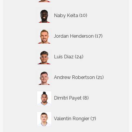
10
Naby Keita
10
producten
17
Jordan Henderson
17
producten
24
Luis Diaz
24
producten
21
Andrew Robertson
21
producten
8
Dimitri Payet
8
producten
7
Valentin Rongier
7
producten