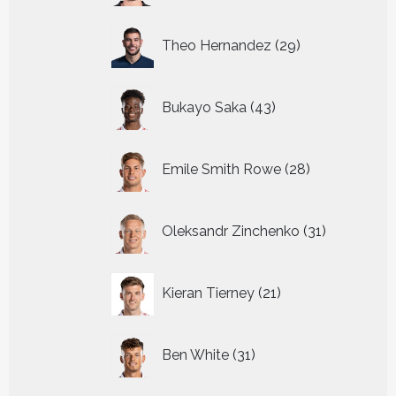
29
Theo Hernandez
29
producten
43
Bukayo Saka
43
producten
28
Emile Smith Rowe
28
producten
31
Oleksandr Zinchenko
31
producten
21
Kieran Tierney
21
producten
31
Ben White
31
producten