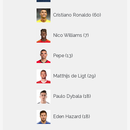
60
Cristiano Ronaldo
60
producten
7
Nico Williams
7
producten
13
Pepe
13
producten
29
Matthijs de Ligt
29
producten
18
Paulo Dybala
18
producten
18
Eden Hazard
18
producten