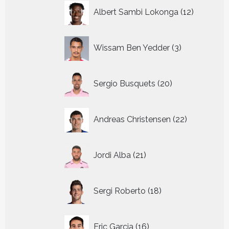
12
Albert Sambi Lokonga
12
producte
3
Wissam Ben Yedder
3
producten
20
Sergio Busquets
20
producten
22
Andreas Christensen
22
producten
21
Jordi Alba
21
producten
18
Sergi Roberto
18
producten
16
Eric Garcia
16