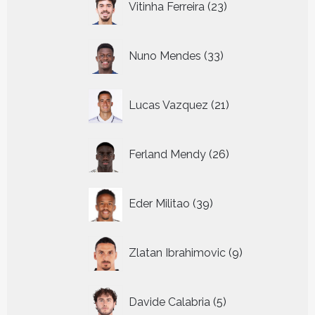
Vitinha Ferreira
23
producten
33
Nuno Mendes
33
producten
21
Lucas Vazquez
21
producten
26
Ferland Mendy
26
producten
39
Eder Militao
39
producten
9
Zlatan Ibrahimovic
9
producten
5
Davide Calabria
5
producten