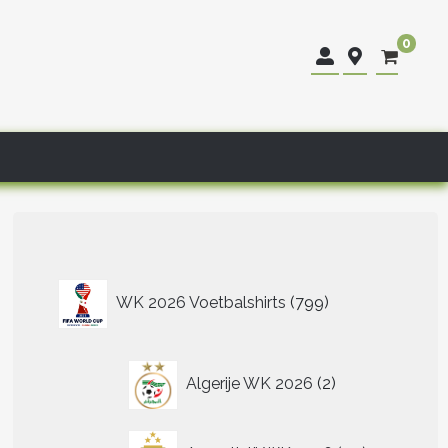
0
799
WK 2026 Voetbalshirts
799
producten
2
Algerije WK 2026
2
producten
40