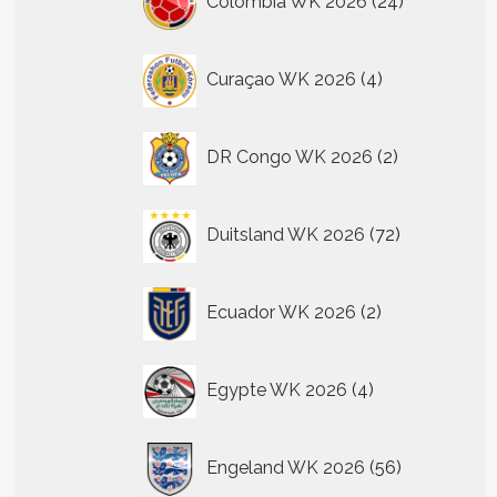
Colombia WK 2026
24
producten
4
Curaçao WK 2026
4
producten
2
DR Congo WK 2026
2
producten
72
Duitsland WK 2026
72
producten
2
Ecuador WK 2026
2
producten
4
Egypte WK 2026
4
producten
56
Engeland WK 2026
56
producten