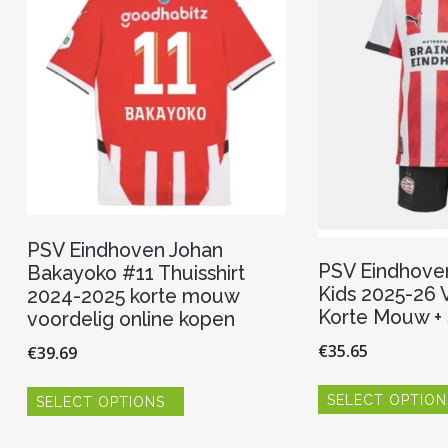
PSV Eindhoven Johan
PSV Eindhoven
Bakayoko #11 Thuisshirt
Kids 2025-26 V
2024-2025 korte mouw
Korte Mouw + 
voordelig online kopen
€
35.65
€
39.69
Dit
SELECT OPTION
SELECT OPTIONS
product
heeft
meerdere