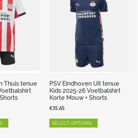
 Thuis tenue
PSV Eindhoven Uit tenue
oetbalshirt
Kids 2025-26 Voetbalshirt
Shorts
Korte Mouw + Shorts
€
35.65
Dit
Dit
S
SELECT OPTIONS
product
product
heeft
heeft
meerdere
meerdere