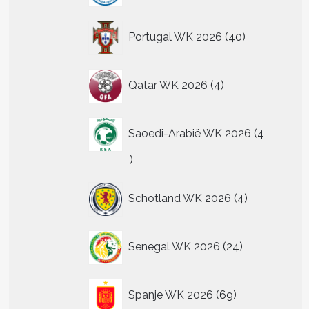
40
Portugal WK 2026
40
producten
4
Qatar WK 2026
4
producten
Saoedi-Arabië WK 2026
4
4
producten
4
Schotland WK 2026
4
producten
24
Senegal WK 2026
24
producten
69
Spanje WK 2026
69
producten