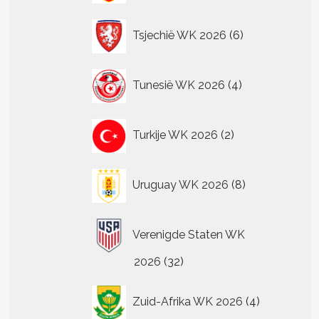
6
Tsjechië WK 2026
6
producten
4
Tunesië WK 2026
4
producten
2
Turkije WK 2026
2
producten
8
Uruguay WK 2026
8
producten
Verenigde Staten WK
32
2026
32
producten
4
Zuid-Afrika WK 2026
4
producten