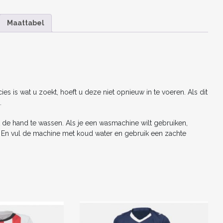
a
w
m
nt
e
n
el
TENUE
2025-
c
itt
ai
er
d
k
e
26
Maattabel
VOETBALSHIRT
e
er
l
e
di
e
n
KORTE
b
st
t
dI
MOUW
AANTAL
o
n
o
s is wat u zoekt, hoeft u deze niet opnieuw in te voeren. Als dit
k
.
 de hand te wassen. Als je een wasmachine wilt gebruiken,
n. En vul de machine met koud water en gebruik een zachte