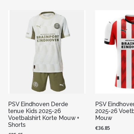
variaties.
Deze
optie
kan
gekozen
worden
op
de
productpagina
PSV Eindhoven Derde
PSV Eindhoven
tenue Kids 2025-26
2025-26 Voetb
Voetbalshirt Korte Mouw +
Mouw
Shorts
€
36.85