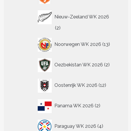
Nieuw-Zeeland WK 2026
2
2
producten
13
Noorwegen WK 2026
13
producten
2
Oezbekistan WK 2026
2
producten
12
Oostenrijk WK 2026
12
producten
2
Panama WK 2026
2
producten
4
Paraguay WK 2026
4
producten