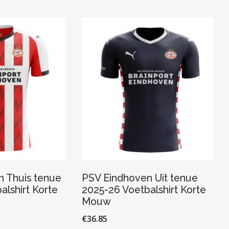
variaties.
variaties.
Deze
Deze
optie
optie
kan
kan
gekozen
gekozen
worden
worden
op
op
de
de
productpagina
productpagina
 Thuis tenue
PSV Eindhoven Uit tenue
alshirt Korte
2025-26 Voetbalshirt Korte
Mouw
€
36.85