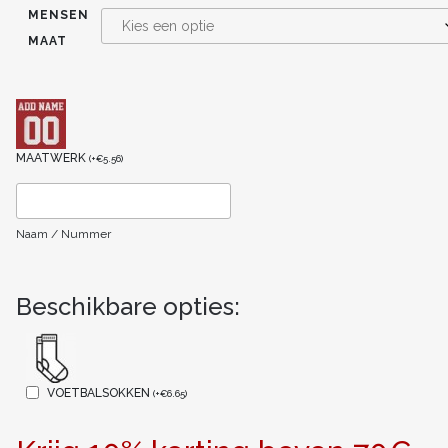
MENSEN
MAAT
MAATWERK
(
+
€
5.56
)
Naam / Nummer
Beschikbare opties:
VOETBALSOKKEN
(
+
€
6.65
)