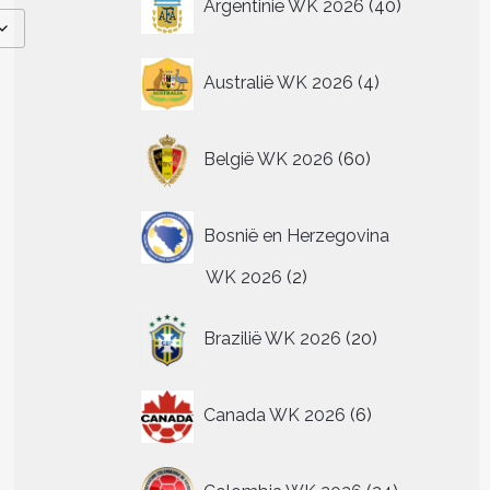
Argentinië WK 2026
40
producten
4
Australië WK 2026
4
producten
60
België WK 2026
60
producten
Bosnië en Herzegovina
2
WK 2026
2
producten
20
Brazilië WK 2026
20
producten
6
Canada WK 2026
6
producten
24