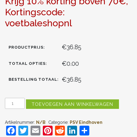
Krijg 10% korting boven 70€,
Kortingscode:
voetbaleshopnl
€36.85
PRODUCTPRIJS:
€0.00
TOTAAL OPTIES:
€36.85
BESTELLING TOTAAL:
PSV
TOEVOEGEN AAN WINKELWAGEN
EINDHOVEN
RUBEN
VAN
Artikelnummer:
N/B
Categorie:
PSV Eindhoven
BOMMEL
F
T
E
Pi
R
Li
D
#7
THUIS