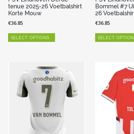
tenue 2025-26 Voetbalshirt
Bommel #7 Ui
Korte Mouw
26 Voetbalshi
€
36.85
€
36.85
Dit
SELECT OPTIONS
SELECT OPTION
product
heeft
meerdere
variaties.
Deze
optie
kan
gekozen
worden
op
de
productpagina