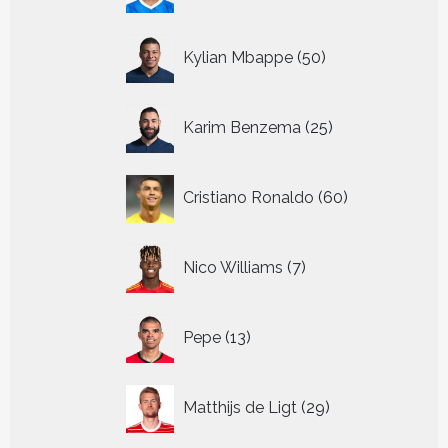
50
Kylian Mbappe
50
producten
25
Karim Benzema
25
producten
60
Cristiano Ronaldo
60
producten
7
Nico Williams
7
producten
13
Pepe
13
producten
29
Matthijs de Ligt
29
producten