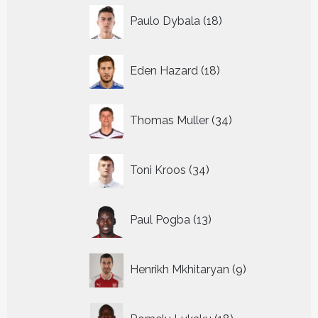
18
Paulo Dybala
18
producten
18
Eden Hazard
18
producten
34
Thomas Muller
34
producten
34
Toni Kroos
34
producten
13
Paul Pogba
13
producten
9
Henrikh Mkhitaryan
9
producten
18