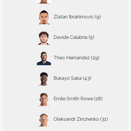
9
Zlatan Ibrahimovic
9
producten
5
Davide Calabria
5
producten
29
Theo Hernandez
29
producten
43
Bukayo Saka
43
producten
28
Emile Smith Rowe
28
producten
31
Oleksandr Zinchenko
31
producten