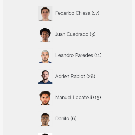
17
Federico Chiesa
17
producten
3
Juan Cuadrado
3
producten
11
Leandro Paredes
11
producten
28
Adrien Rabiot
28
producten
15
Manuel Locatelli
15
producten
6
Danilo
6
producten