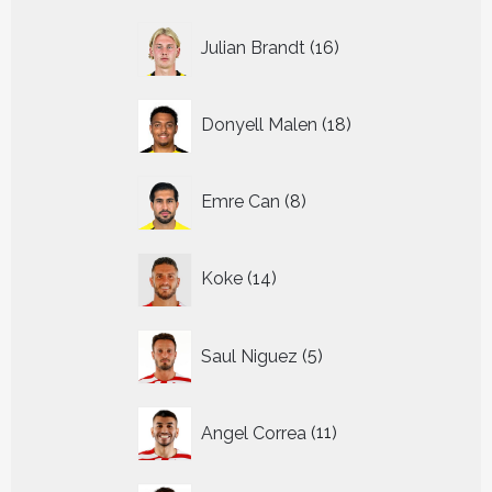
16
Julian Brandt
16
producten
18
Donyell Malen
18
producten
8
Emre Can
8
producten
14
Koke
14
producten
5
Saul Niguez
5
producten
11
Angel Correa
11
producten