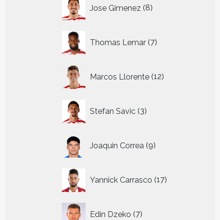
8
Jose Gimenez
8
producten
7
Thomas Lemar
7
producten
12
Marcos Llorente
12
producten
3
Stefan Savic
3
producten
9
Joaquin Correa
9
producten
17
Yannick Carrasco
17
producten
7
Edin Dzeko
7
producten