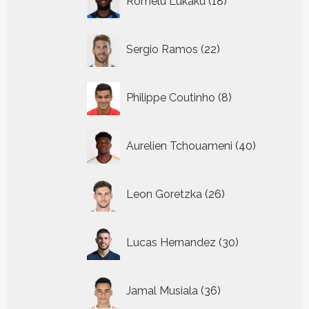
Romelu Lukaku
18
producten
22
Sergio Ramos
22
producten
8
Philippe Coutinho
8
producten
40
Aurelien Tchouameni
40
producten
26
Leon Goretzka
26
producten
30
Lucas Hernandez
30
producten
36
Jamal Musiala
36
producten