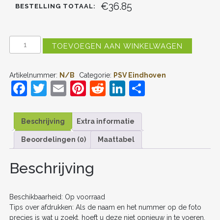
€36.85
BESTELLING TOTAAL:
PSV
TOEVOEGEN AAN WINKELWAGEN
EINDHOVEN
THUIS
TENUE
Artikelnummer:
N/B
Categorie:
PSV Eindhoven
2025-
F
T
E
Pi
R
Li
D
26
VOETBALSHIRT
a
w
m
nt
e
n
el
KORTE
MOUW
c
itt
ai
er
d
k
e
AANTAL
Beschrijving
Extra informatie
e
er
l
e
di
e
n
Beoordelingen (0)
Maattabel
b
st
t
dI
o
n
Beschrijving
o
k
Beschikbaarheid: Op voorraad
Tips over afdrukken: Als de naam en het nummer op de foto
precies is wat u zoekt, hoeft u deze niet opnieuw in te voeren.