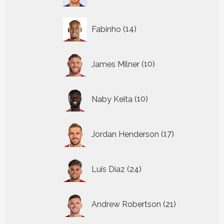
14
Fabinho
14
producten
10
James Milner
10
producten
10
Naby Keita
10
producten
17
Jordan Henderson
17
producten
24
Luis Diaz
24
producten
21
Andrew Robertson
21
producten