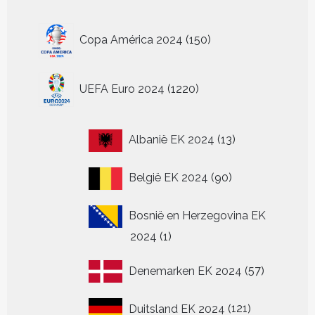
150
Copa América 2024
150
producten
1220
UEFA Euro 2024
1220
producten
13
Albanië EK 2024
13
producten
90
België EK 2024
90
producten
Bosnië en Herzegovina EK
1
2024
1
product
57
Denemarken EK 2024
57
producten
121
Duitsland EK 2024
121