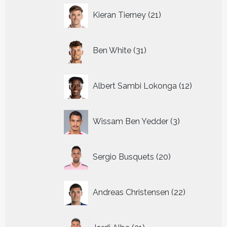
21
Kieran Tierney
21
producten
31
Ben White
31
producten
12
Albert Sambi Lokonga
12
producte
3
Wissam Ben Yedder
3
producten
20
Sergio Busquets
20
producten
22
Andreas Christensen
22
producten
21