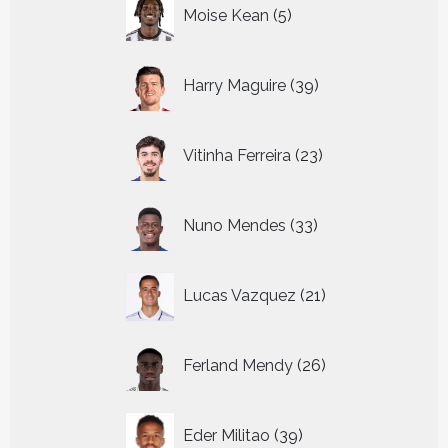
5
Moise Kean
5
producten
39
Harry Maguire
39
producten
23
Vitinha Ferreira
23
producten
33
Nuno Mendes
33
producten
21
Lucas Vazquez
21
producten
26
Ferland Mendy
26
producten
39
Eder Militao
39
producten