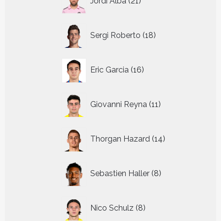
Jordi Alba
21
producten
18
Sergi Roberto
18
producten
16
Eric Garcia
16
producten
11
Giovanni Reyna
11
producten
14
Thorgan Hazard
14
producten
8
Sebastien Haller
8
producten
8
Nico Schulz
8
producten