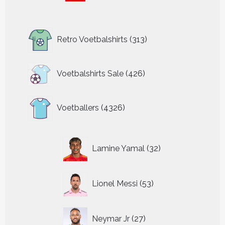
313
Retro Voetbalshirts
313
producten
426
Voetbalshirts Sale
426
producten
4326
Voetballers
4326
producten
32
Lamine Yamal
32
producten
53
Lionel Messi
53
producten
27
Neymar Jr
27
producten