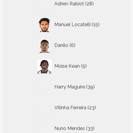
Adrien Rabiot
28
producten
15
Manuel Locatelli
15
producten
6
Danilo
6
producten
5
Moise Kean
5
producten
39
Harry Maguire
39
producten
23
Vitinha Ferreira
23
producten
33
Nuno Mendes
33
producten