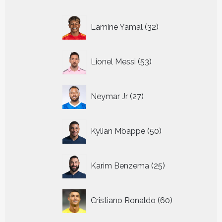
32
Lamine Yamal
32
producten
53
Lionel Messi
53
producten
27
Neymar Jr
27
producten
50
Kylian Mbappe
50
producten
25
Karim Benzema
25
producten
60
Cristiano Ronaldo
60
producten