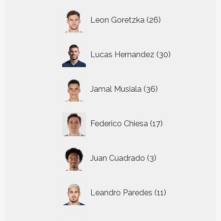
26
Leon Goretzka
26
producten
30
Lucas Hernandez
30
producten
36
Jamal Musiala
36
producten
17
Federico Chiesa
17
producten
3
Juan Cuadrado
3
producten
11
Leandro Paredes
11
producten
28