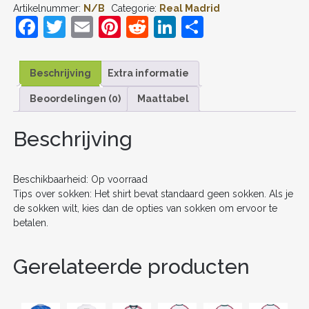
Artikelnummer:
N/B
Categorie:
Real Madrid
#14
F
T
E
Pi
R
Li
D
THUIS
TENUE
a
w
m
nt
e
n
el
KIDS
2025-
c
itt
ai
er
d
k
e
26
Beschrijving
Extra informatie
VOETBALSHIRT
e
er
l
e
di
e
n
KORTE
Beoordelingen (0)
Maattabel
b
st
t
dI
MOUW
+
o
n
Beschrijving
SHORTS
AANTAL
o
k
Beschikbaarheid: Op voorraad
Tips over sokken: Het shirt bevat standaard geen sokken. Als je
de sokken wilt, kies dan de opties van sokken om ervoor te
betalen.
Gerelateerde producten