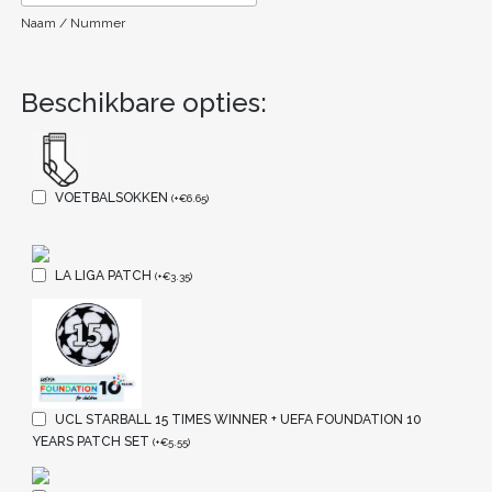
Naam / Nummer
Beschikbare opties:
VOETBALSOKKEN
(
+
€
6.65
)
LA LIGA PATCH
(
+
€
3.35
)
UCL STARBALL 15 TIMES WINNER + UEFA FOUNDATION 10
YEARS PATCH SET
(
+
€
5.55
)