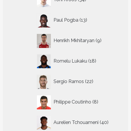
producten
13
Paul Pogba
13
producten
9
Henrikh Mkhitaryan
9
producten
18
Romelu Lukaku
18
producten
22
Sergio Ramos
22
producten
8
Philippe Coutinho
8
producten
40
Aurelien Tchouameni
40
producten