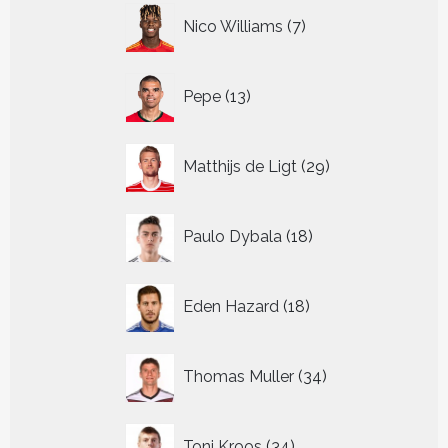
7
Nico Williams
7
producten
13
Pepe
13
producten
29
Matthijs de Ligt
29
producten
18
Paulo Dybala
18
producten
18
Eden Hazard
18
producten
34
Thomas Muller
34
producten
34
Toni Kroos
34