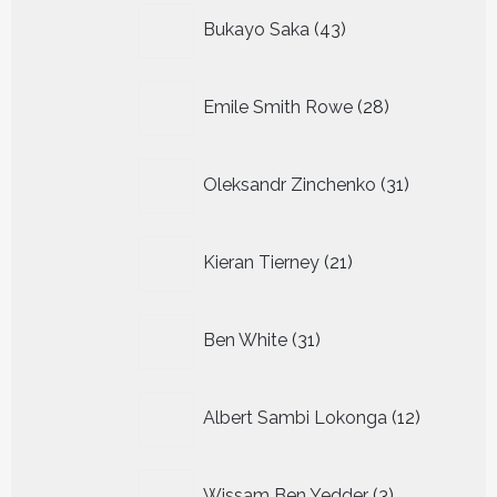
43
Bukayo Saka
43
producten
28
Emile Smith Rowe
28
producten
31
Oleksandr Zinchenko
31
producten
21
Kieran Tierney
21
producten
31
Ben White
31
producten
12
Albert Sambi Lokonga
12
producte
3
Wissam Ben Yedder
3