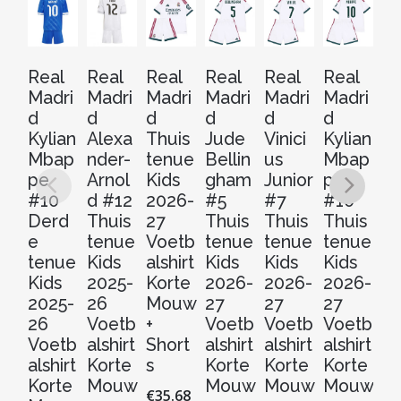
Real
Real
Real
Real
Real
Real
Re
Madri
Madri
Madri
Madri
Madri
Madri
Ma
d
d
d
d
d
d
d
Kylian
Alexa
Thuis
Jude
Vinici
Kylian
Th
Mbap
nder-
tenue
Bellin
us
Mbap
t
pe
Arnol
Kids
gham
Junior
pe
2
#10
d #12
2026-
#5
#7
#10
2
Derd
Thuis
27
Thuis
Thuis
Thuis
V
e
tenue
Voetb
tenue
tenue
tenue
al
tenue
Kids
alshirt
Kids
Kids
Kids
Ko
Kids
2025-
Korte
2026-
2026-
2026-
M
2025-
26
Mouw
27
27
27
w
26
Voetb
+
Voetb
Voetb
Voetb
€
3
Voetb
alshirt
Short
alshirt
alshirt
alshirt
alshirt
Korte
s
Korte
Korte
Korte
S
Korte
Mouw
Mouw
Mouw
Mouw
€
35.68
Dit