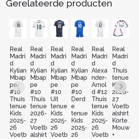
Gerelateerde producten
Real
Real
Real
Real
Real
Real
Re
Madri
Madri
Madri
Madri
Madri
Madri
Ma
d
d
d
d
d
d
d
Kylian
Kylian
Kylian
Kylian
Alexa
Thuis
J
Mbap
Mbap
Mbap
Mbap
nder-
tenue
Be
pe
pe
pe
pe
Arnol
Kids
g
#10
#10
#10
#10
d #12
2026-
#
Thuis
Thuis
Uit
Derd
Thuis
27
Th
tenue
tenue
tenue
e
tenue
Voetb
t
Kids
2026-
Kids
tenue
Kids
alshirt
Ki
2025-
27
2025-
Kids
2025-
Korte
2
26
Voetb
26
2025-
26
Mouw
2
Voetb
alshirt
Voetb
26
Voetb
+
V