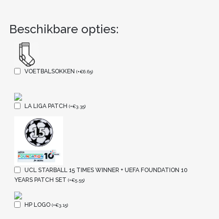
Beschikbare opties:
VOETBALSOKKEN
(
+
€
6.65
)
LA LIGA PATCH
(
+
€
3.35
)
UCL STARBALL 15 TIMES WINNER + UEFA FOUNDATION 10
YEARS PATCH SET
(
+
€
5.55
)
HP LOGO
(
+
€
3.15
)