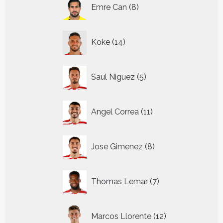
8
Emre Can
8
producten
14
Koke
14
producten
5
Saul Niguez
5
producten
11
Angel Correa
11
producten
8
Jose Gimenez
8
producten
7
Thomas Lemar
7
producten
12
Marcos Llorente
12
producten