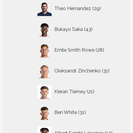
29
Theo Hernandez
29
producten
43
Bukayo Saka
43
producten
28
Emile Smith Rowe
28
producten
31
Oleksandr Zinchenko
31
producten
21
Kieran Tierney
21
producten
31
Ben White
31
producten
12