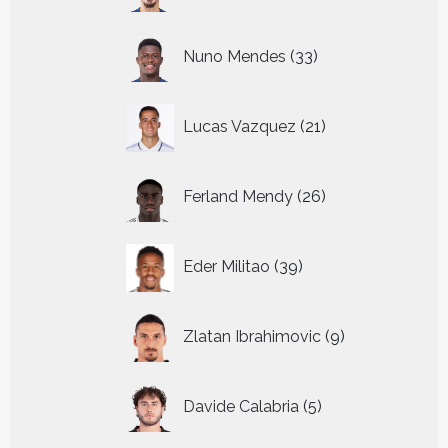
33
Nuno Mendes
33
producten
21
Lucas Vazquez
21
producten
26
Ferland Mendy
26
producten
39
Eder Militao
39
producten
9
Zlatan Ibrahimovic
9
producten
5
Davide Calabria
5
producten