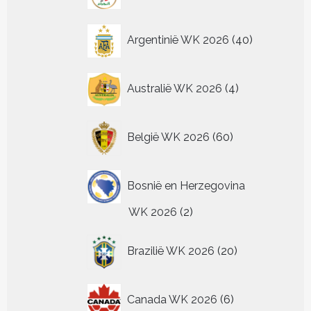
de
de
de
de
op
productpagina
productpagina
productpagina
pr
de
40
Argentinië WK 2026
40
productpagina
producten
4
Australië WK 2026
4
producten
60
België WK 2026
60
producten
Bosnië en Herzegovina
2
WK 2026
2
producten
20
Brazilië WK 2026
20
producten
6
Canada WK 2026
6
producten