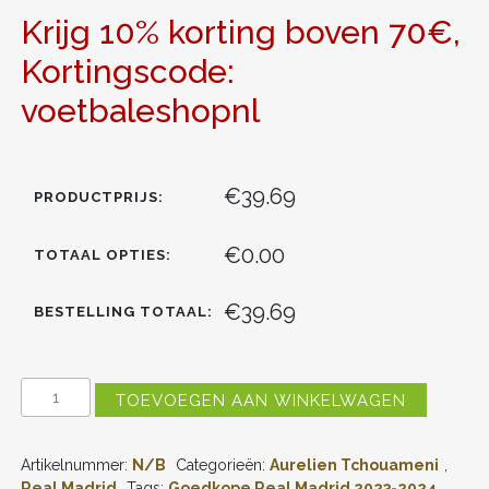
Krijg 10% korting boven 70€,
Kortingscode:
voetbaleshopnl
€39.69
PRODUCTPRIJS:
€0.00
TOTAAL OPTIES:
€39.69
BESTELLING TOTAAL:
REAL
TOEVOEGEN AAN WINKELWAGEN
MADRID
AURELIEN
TCHOUAMENI
Artikelnummer:
N/B
Categorieën:
Aurelien Tchouameni
,
#18
UITSHIRT
Real Madrid
Tags:
Goedkope Real Madrid 2023-2024