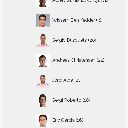
Albert Sambi Lokonga
12
producte
3
Wissam Ben Yedder
3
producten
20
Sergio Busquets
20
producten
22
Andreas Christensen
22
producten
21
Jordi Alba
21
producten
18
Sergi Roberto
18
producten
16
Eric Garcia
16
producten