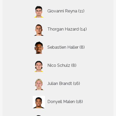
11
Giovanni Reyna
11
producten
14
Thorgan Hazard
14
producten
8
Sebastien Haller
8
producten
8
Nico Schulz
8
producten
16
Julian Brandt
16
producten
18
Donyell Malen
18
producten