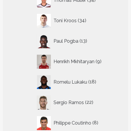
Thomas Muller
34
producten
34
Toni Kroos
34
producten
13
Paul Pogba
13
producten
9
Henrikh Mkhitaryan
9
producten
18
Romelu Lukaku
18
producten
22
Sergio Ramos
22
producten
8
Philippe Coutinho
8
producten