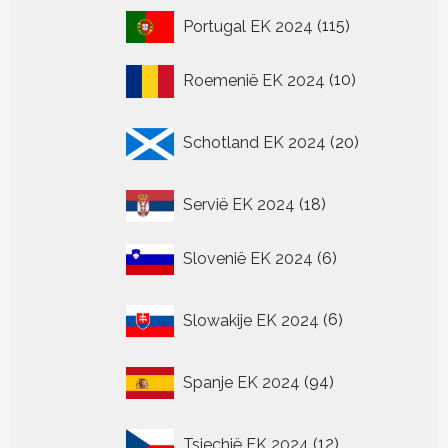
115
Portugal EK 2024
115
producten
10
Roemenië EK 2024
10
producten
20
Schotland EK 2024
20
producten
18
Servië EK 2024
18
producten
6
Slovenië EK 2024
6
producten
6
Slowakije EK 2024
6
producten
94
Spanje EK 2024
94
producten
12
Tsjechië EK 2024
12