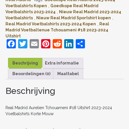
2023-
Voetbalshirts Kopen
,
Goedkope Real Madrid
2024
Voetbalshirts 2023-2024
,
Nieuw Real Madrid 2023-2024
VOETBALSHIRTS
Voetbalshirts
,
Nieuw Real Madrid Sportshirt kopen
,
KORTE
Real Madrid Voetbalshirts 2023-2024 Kopen
,
Real
MOUW
Madrid Voetbaltenue Tchouameni #18 2023-2024
AANTAL
Uitshirt
F
T
E
Pi
R
Li
D
a
w
m
nt
e
n
el
c
itt
ai
er
d
k
e
Beschrijving
Extra informatie
e
er
l
e
di
e
n
Beoordelingen (0)
Maattabel
b
st
t
dI
o
n
Beschrijving
o
k
Real Madrid Aurelien Tchouameni #18 Uitshirt 2023-2024
Voetbalshirts Korte Mouw