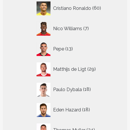
60
Cristiano Ronaldo
60
producten
7
Nico Williams
7
producten
13
Pepe
13
producten
29
Matthijs de Ligt
29
producten
18
Paulo Dybala
18
producten
18
Eden Hazard
18
producten
34