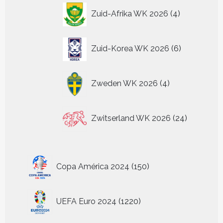
4
Zuid-Afrika WK 2026
4
producten
6
Zuid-Korea WK 2026
6
producten
4
Zweden WK 2026
4
producten
24
Zwitserland WK 2026
24
producten
150
Copa América 2024
150
producten
1220
UEFA Euro 2024
1220
producten