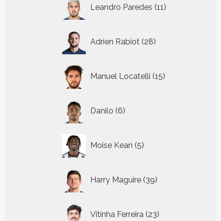
11
Leandro Paredes
11
producten
28
Adrien Rabiot
28
producten
15
Manuel Locatelli
15
producten
6
Danilo
6
producten
5
Moise Kean
5
producten
39
Harry Maguire
39
producten
23
Vitinha Ferreira
23
producten