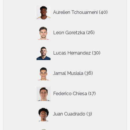
40
Aurelien Tchouameni
40
producten
26
Leon Goretzka
26
producten
30
Lucas Hernandez
30
producten
36
Jamal Musiala
36
producten
17
Federico Chiesa
17
producten
3
Juan Cuadrado
3
producten