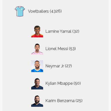
4326
Voetballers
4326
producten
32
Lamine Yamal
32
producten
53
Lionel Messi
53
producten
27
Neymar Jr
27
producten
50
Kylian Mbappe
50
producten
25
Karim Benzema
25
producten