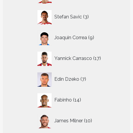
3
Stefan Savic
3
producten
9
Joaquin Correa
9
producten
17
Yannick Carrasco
17
producten
7
Edin Dzeko
7
producten
14
Fabinho
14
producten
10
James Milner
10
producten