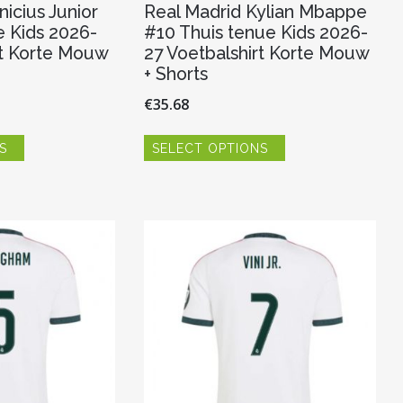
nicius Junior
Real Madrid Kylian Mbappe
e Kids 2026-
#10 Thuis tenue Kids 2026-
rt Korte Mouw
27 Voetbalshirt Korte Mouw
+ Shorts
€
35.68
Dit
Dit
S
SELECT OPTIONS
product
product
heeft
heeft
meerdere
meerdere
variaties.
variaties.
Deze
Deze
optie
optie
kan
kan
gekozen
gekozen
worden
worden
op
op
de
de
productpagina
productpagina