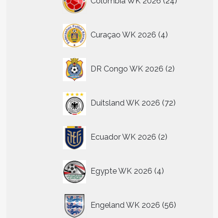
Colombia WK 2026
24
producten
4
Curaçao WK 2026
4
producten
2
DR Congo WK 2026
2
producten
72
Duitsland WK 2026
72
producten
2
Ecuador WK 2026
2
producten
4
Egypte WK 2026
4
producten
56
Engeland WK 2026
56
producten