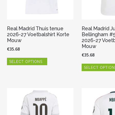
Real Madrid Thuis tenue
Real Madrid J
2026-27 Voetbalshirt Korte
Bellingham #5
Mouw
2026-27 Voetb
Mouw
€
35.68
€
35.68
Dit
SELECT OPTIONS
product
heeft
SELECT OPTION
meerdere
variaties.
Deze
optie
kan
gekozen
worden
op