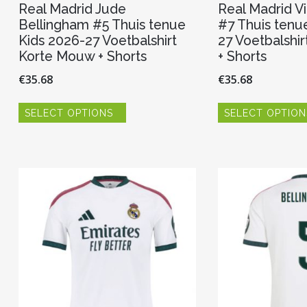
Real Madrid Jude
Real Madrid Vi
Bellingham #5 Thuis tenue
#7 Thuis tenu
Kids 2026-27 Voetbalshirt
27 Voetbalshi
Korte Mouw + Shorts
+ Shorts
€
35.68
€
35.68
Dit
SELECT OPTIONS
SELECT OPTION
product
heeft
meerdere
variaties.
Deze
optie
kan
gekozen
worden
op
de
productpagina