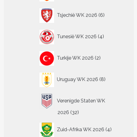
6
Tsjechië WK 2026
6
producten
4
Tunesië WK 2026
4
producten
2
Turkije WK 2026
2
producten
8
Uruguay WK 2026
8
producten
Verenigde Staten WK
32
2026
32
producten
4
Zuid-Afrika WK 2026
4
producten