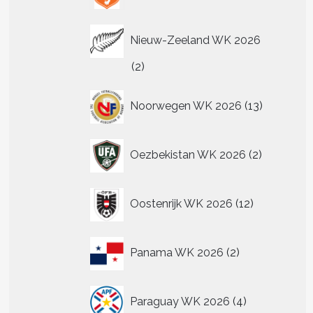
Nieuw-Zeeland WK 2026
2
2
producten
13
Noorwegen WK 2026
13
producten
2
Oezbekistan WK 2026
2
producten
12
Oostenrijk WK 2026
12
producten
2
Panama WK 2026
2
producten
4
Paraguay WK 2026
4
producten