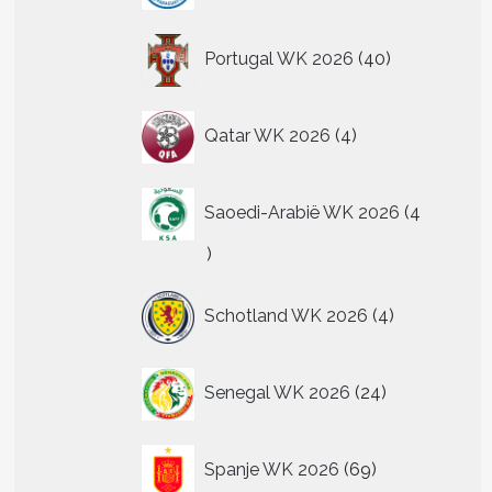
40
Portugal WK 2026
40
producten
4
Qatar WK 2026
4
producten
Saoedi-Arabië WK 2026
4
4
producten
4
Schotland WK 2026
4
producten
24
Senegal WK 2026
24
producten
69
Spanje WK 2026
69
producten