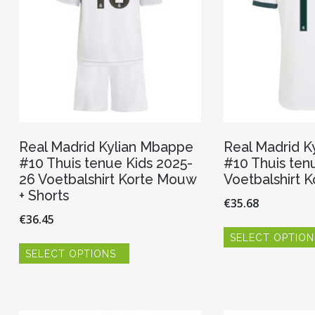
de
productpagina
Real Madrid Kylian Mbappe
Real Madrid K
#10 Thuis tenue Kids 2025-
#10 Thuis ten
26 Voetbalshirt Korte Mouw
Voetbalshirt 
+ Shorts
€
35.68
€
36.45
SELECT OPTION
Dit
SELECT OPTIONS
product
heeft
meerdere
variaties.
Deze