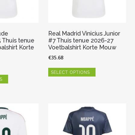
ude
Real Madrid Vinicius Junior
 Thuis tenue
#7 Thuis tenue 2026-27
alshirt Korte
Voetbalshirt Korte Mouw
€
35.68
Dit
SELECT OPTIONS
product
Dit
heeft
S
product
meerdere
heeft
variaties.
meerdere
Deze
variaties.
optie
Deze
kan
optie
gekozen
kan
worden
gekozen
op
worden