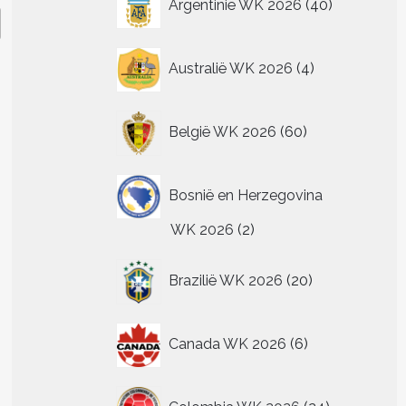
Argentinië WK 2026
40
producten
4
Australië WK 2026
4
producten
60
België WK 2026
60
producten
Bosnië en Herzegovina
2
WK 2026
2
producten
20
Brazilië WK 2026
20
producten
6
Canada WK 2026
6
producten
24