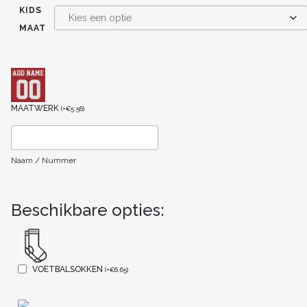
KIDS
MAAT
MAATWERK
(
+
€
5.56
)
Naam / Nummer
Beschikbare opties:
VOETBALSOKKEN
(
+
€
6.65
)