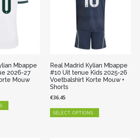
de
op
productpagina
de
productpagina
ylian Mbappe
Real Madrid Kylian Mbappe
ue 2026-27
#10 Uit tenue Kids 2025-26
Korte Mouw
Voetbalshirt Korte Mouw +
Shorts
€
36.45
Dit
S
product
Dit
heeft
SELECT OPTIONS
product
meerdere
heeft
variaties.
meerdere
Deze
variaties.
optie
Deze