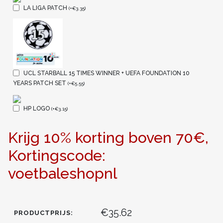
LA LIGA PATCH
(
+
€
3.35
)
UCL STARBALL 15 TIMES WINNER + UEFA FOUNDATION 10
YEARS PATCH SET
(
+
€
5.55
)
HP LOGO
(
+
€
3.15
)
Krijg 10% korting boven 70€,
Kortingscode:
voetbaleshopnl
€35.62
PRODUCTPRIJS: