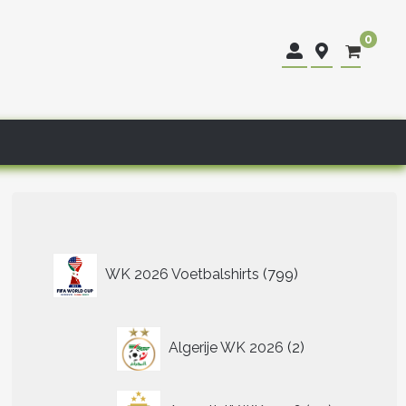
0
799
WK 2026 Voetbalshirts
799
producten
2
Algerije WK 2026
2
producten
40