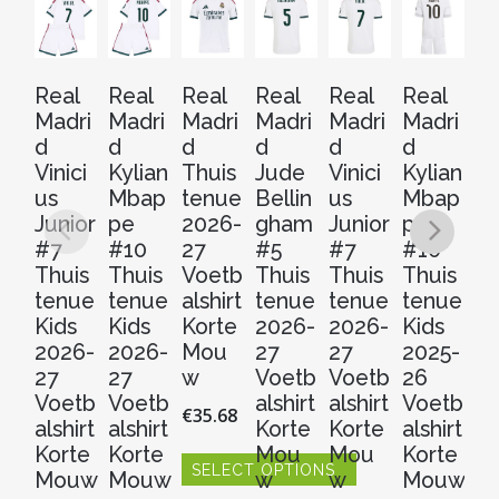
Real
Real
Real
Real
Real
Real
Re
Madri
Madri
Madri
Madri
Madri
Madri
Ma
d
d
d
d
d
d
d
Vinici
Kylian
Thuis
Jude
Vinici
Kylian
Ky
us
Mbap
tenue
Bellin
us
Mbap
M
Junior
pe
2026-
gham
Junior
pe
p
#7
#10
27
#5
#7
#10
#
Thuis
Thuis
Voetb
Thuis
Thuis
Thuis
Th
tenue
tenue
alshirt
tenue
tenue
tenue
t
Kids
Kids
Korte
2026-
2026-
Kids
2
2026-
2026-
Mou
27
27
2025-
2
27
27
w
Voetb
Voetb
26
V
Voetb
Voetb
alshirt
alshirt
Voetb
al
€
35.68
alshirt
alshirt
Korte
Korte
alshirt
Ko
Korte
Korte
Mou
Mou
Korte
M
SELECT OPTIONS
Mouw
Mouw
w
w
Mouw
w
Dit