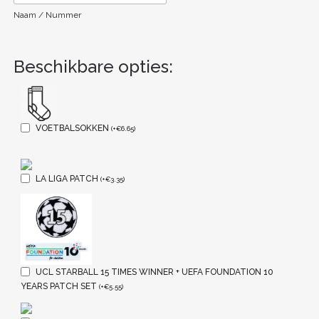
Naam / Nummer
Beschikbare opties:
VOETBALSOKKEN
(
+
€
6.65
)
LA LIGA PATCH
(
+
€
3.35
)
UCL STARBALL 15 TIMES WINNER + UEFA FOUNDATION 10
YEARS PATCH SET
(
+
€
5.55
)