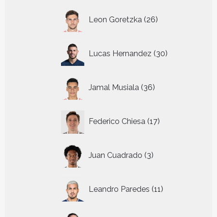
26
Leon Goretzka
26
producten
30
Lucas Hernandez
30
producten
36
Jamal Musiala
36
producten
17
Federico Chiesa
17
producten
3
Juan Cuadrado
3
producten
11
Leandro Paredes
11
producten
28