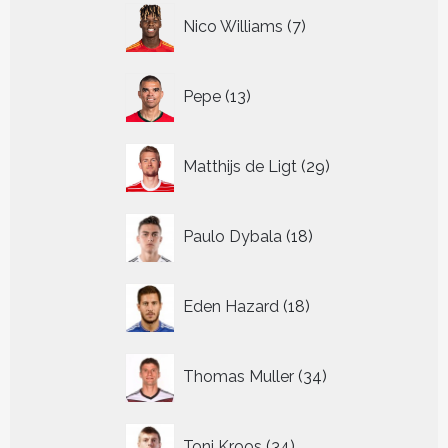
7
Nico Williams
7
producten
13
Pepe
13
producten
29
Matthijs de Ligt
29
producten
18
Paulo Dybala
18
producten
18
Eden Hazard
18
producten
34
Thomas Muller
34
producten
34
Toni Kroos
34