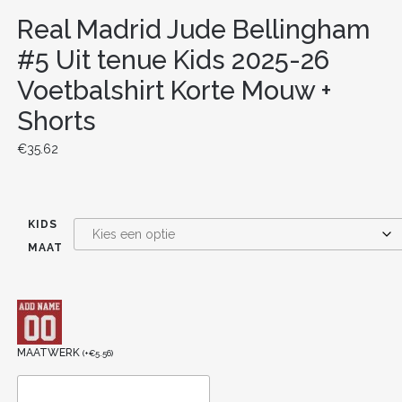
Real Madrid Jude Bellingham
#5 Uit tenue Kids 2025-26
Voetbalshirt Korte Mouw +
Shorts
€
35.62
KIDS
MAAT
MAATWERK
(
+
€
5.56
)