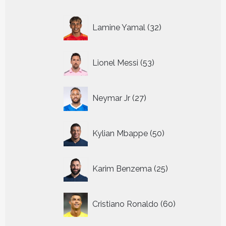
32
Lamine Yamal
32
producten
53
Lionel Messi
53
producten
27
Neymar Jr
27
producten
50
Kylian Mbappe
50
producten
25
Karim Benzema
25
producten
60
Cristiano Ronaldo
60
producten