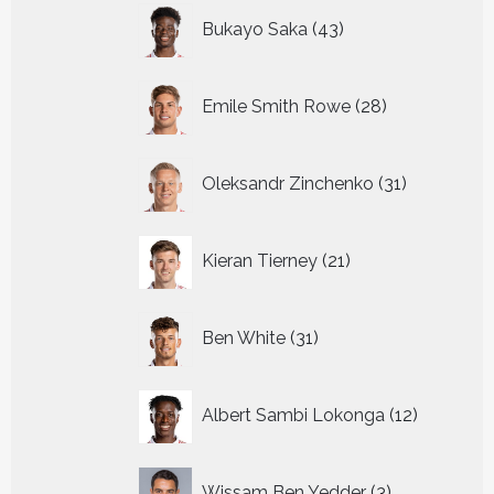
43
Bukayo Saka
43
producten
28
Emile Smith Rowe
28
producten
31
Oleksandr Zinchenko
31
producten
21
Kieran Tierney
21
producten
31
Ben White
31
producten
12
Albert Sambi Lokonga
12
producte
3
Wissam Ben Yedder
3