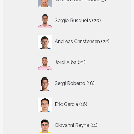
producten
20
Sergio Busquets
20
producten
22
Andreas Christensen
22
producten
21
Jordi Alba
21
producten
18
Sergi Roberto
18
producten
16
Eric Garcia
16
producten
11
Giovanni Reyna
11
producten