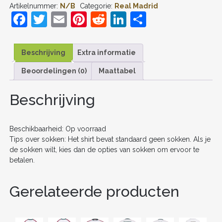
Artikelnummer:
N/B
Categorie:
Real Madrid
#5
F
T
E
Pi
R
Li
D
UIT
TENUE
a
w
m
nt
e
n
el
KIDS
2025-
c
itt
ai
er
d
k
e
26
Beschrijving
Extra informatie
VOETBALSHIRT
e
er
l
e
di
e
n
KORTE
Beoordelingen (0)
Maattabel
b
st
t
dI
MOUW
+
o
n
Beschrijving
SHORTS
AANTAL
o
k
Beschikbaarheid: Op voorraad
Tips over sokken: Het shirt bevat standaard geen sokken. Als je
de sokken wilt, kies dan de opties van sokken om ervoor te
betalen.
Gerelateerde producten