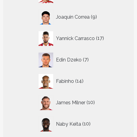
9
Joaquin Correa
9
producten
17
Yannick Carrasco
17
producten
7
Edin Dzeko
7
producten
14
Fabinho
14
producten
10
James Milner
10
producten
10
Naby Keita
10
producten