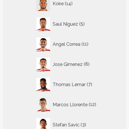
Koke
14
producten
5
Saul Niguez
5
producten
11
Angel Correa
11
producten
8
Jose Gimenez
8
producten
7
Thomas Lemar
7
producten
12
Marcos Llorente
12
producten
3
Stefan Savic
3
producten