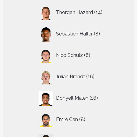
14
Thorgan Hazard
14
producten
8
Sebastien Haller
8
producten
8
Nico Schulz
8
producten
16
Julian Brandt
16
producten
18
Donyell Malen
18
producten
8
Emre Can
8
producten
14