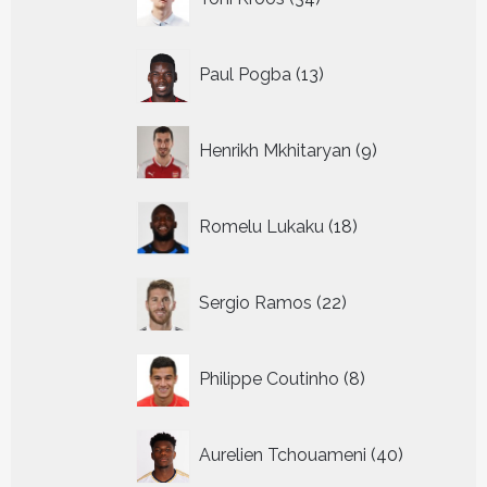
producten
13
Paul Pogba
13
producten
9
Henrikh Mkhitaryan
9
producten
18
Romelu Lukaku
18
producten
22
Sergio Ramos
22
producten
8
Philippe Coutinho
8
producten
40
Aurelien Tchouameni
40
producten