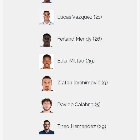
21
Lucas Vazquez
21
producten
26
Ferland Mendy
26
producten
39
Eder Militao
39
producten
9
Zlatan Ibrahimovic
9
producten
5
Davide Calabria
5
producten
29
Theo Hernandez
29
producten