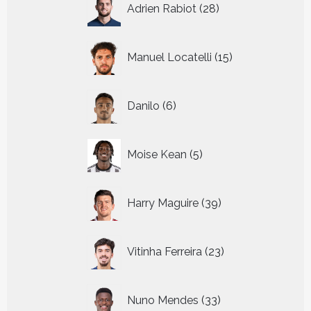
Adrien Rabiot
28
producten
15
Manuel Locatelli
15
producten
6
Danilo
6
producten
5
Moise Kean
5
producten
39
Harry Maguire
39
producten
23
Vitinha Ferreira
23
producten
33
Nuno Mendes
33
producten