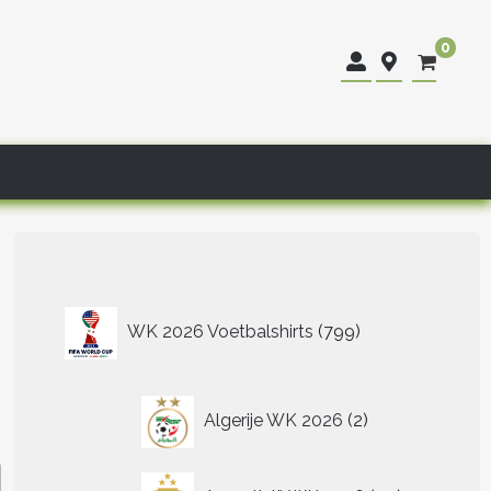
0
799
WK 2026 Voetbalshirts
799
producten
2
Algerije WK 2026
2
producten
40