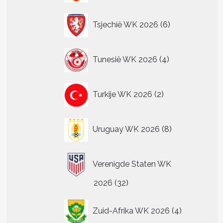
6
Tsjechië WK 2026
6
producten
4
Tunesië WK 2026
4
producten
2
Turkije WK 2026
2
producten
8
Uruguay WK 2026
8
producten
Verenigde Staten WK
32
2026
32
producten
4
Zuid-Afrika WK 2026
4
producten