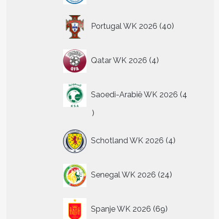
40
Portugal WK 2026
40
producten
4
Qatar WK 2026
4
producten
Saoedi-Arabië WK 2026
4
4
producten
4
Schotland WK 2026
4
producten
24
Senegal WK 2026
24
producten
69
Spanje WK 2026
69
producten