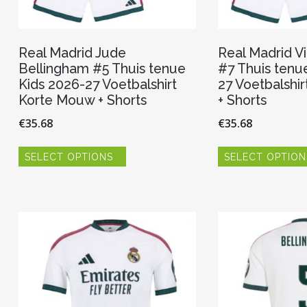
Real Madrid Jude
Real Madrid Vi
Bellingham #5 Thuis tenue
#7 Thuis tenu
Kids 2026-27 Voetbalshirt
27 Voetbalshi
Korte Mouw + Shorts
+ Shorts
€
35.68
€
35.68
Dit
SELECT OPTIONS
SELECT OPTION
product
heeft
meerdere
variaties.
Deze
optie
kan
gekozen
worden
op
de