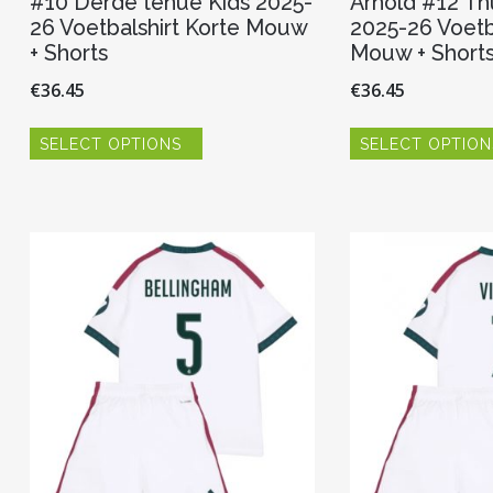
#10 Derde tenue Kids 2025-
Arnold #12 Th
26 Voetbalshirt Korte Mouw
2025-26 Voetb
+ Shorts
Mouw + Short
€
36.45
€
36.45
Dit
SELECT OPTIONS
SELECT OPTION
product
heeft
meerdere
variaties.
Deze
optie
kan
gekozen
worden
op
de
productpagina