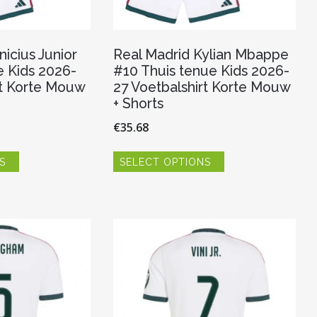
nicius Junior
Real Madrid Kylian Mbappe
e Kids 2026-
#10 Thuis tenue Kids 2026-
rt Korte Mouw
27 Voetbalshirt Korte Mouw
+ Shorts
€
35.68
Dit
Dit
S
SELECT OPTIONS
product
product
heeft
heeft
meerdere
meerdere
variaties.
variaties.
Deze
Deze
optie
optie
kan
kan
gekozen
gekozen
worden
worden
op
op
de
de