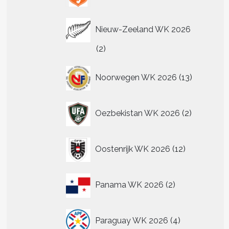
Nieuw-Zeeland WK 2026
2
2
producten
13
Noorwegen WK 2026
13
producten
2
Oezbekistan WK 2026
2
producten
12
Oostenrijk WK 2026
12
producten
2
Panama WK 2026
2
producten
4
Paraguay WK 2026
4
producten