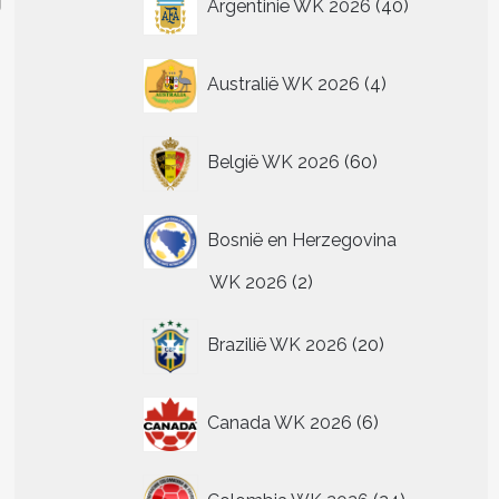
Argentinië WK 2026
40
producten
4
Australië WK 2026
4
producten
60
België WK 2026
60
producten
Bosnië en Herzegovina
2
WK 2026
2
producten
20
Brazilië WK 2026
20
producten
6
Canada WK 2026
6
producten
24