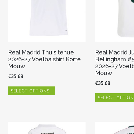
productpagina
Real Madrid Thuis tenue
Real Madrid J
2026-27 Voetbalshirt Korte
Bellingham #5
Mouw
2026-27 Voetb
Mouw
€
35.68
€
35.68
Dit
SELECT OPTIONS
product
heeft
SELECT OPTION
meerdere
variaties.
Deze
optie
kan