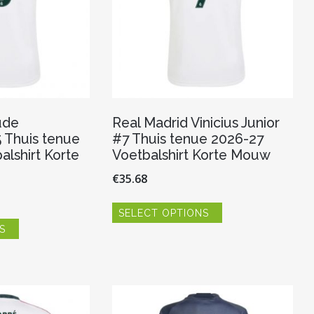
productpagina
productpagina
ude
Real Madrid Vinicius Junior
 Thuis tenue
#7 Thuis tenue 2026-27
alshirt Korte
Voetbalshirt Korte Mouw
€
35.68
Dit
SELECT OPTIONS
product
Dit
heeft
S
product
meerdere
heeft
variaties.
meerdere
Deze
variaties.
optie
Deze
kan
optie