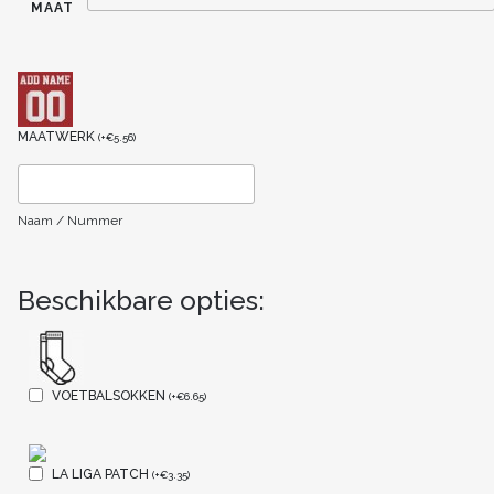
MAAT
MAATWERK
(
+
€
5.56
)
Naam / Nummer
Beschikbare opties:
VOETBALSOKKEN
(
+
€
6.65
)
LA LIGA PATCH
(
+
€
3.35
)