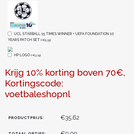
UCL STARBALL 15 TIMES WINNER + UEFA FOUNDATION 10
YEARS PATCH SET
(
+
€
5.55
)
HP LOGO
(
+
€
3.15
)
Krijg 10% korting boven 70€,
Kortingscode:
voetbaleshopnl
€35.62
PRODUCTPRIJS:
€0.00
TOTAAL OPTIES: