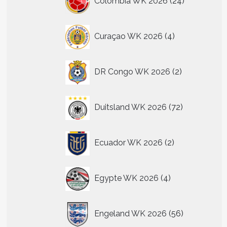
Colombia WK 2026
24
producten
4
Curaçao WK 2026
4
producten
2
DR Congo WK 2026
2
producten
72
Duitsland WK 2026
72
producten
2
Ecuador WK 2026
2
producten
4
Egypte WK 2026
4
producten
56
Engeland WK 2026
56
producten