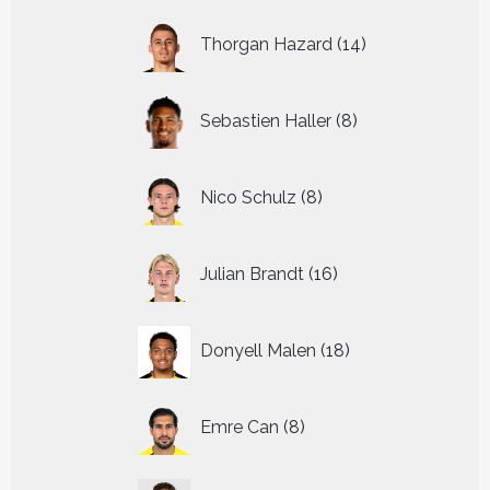
14
Thorgan Hazard
14
producten
8
Sebastien Haller
8
producten
8
Nico Schulz
8
producten
16
Julian Brandt
16
producten
18
Donyell Malen
18
producten
8
Emre Can
8
producten
14