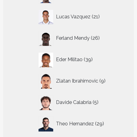
21
Lucas Vazquez
21
producten
26
Ferland Mendy
26
producten
39
Eder Militao
39
producten
9
Zlatan Ibrahimovic
9
producten
5
Davide Calabria
5
producten
29
Theo Hernandez
29
producten