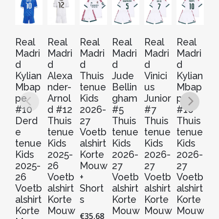
Real
Real
Real
Real
Real
Real
Re
Madri
Madri
Madri
Madri
Madri
Madri
Ma
d
d
d
d
d
d
d
Kylian
Alexa
Thuis
Jude
Vinici
Kylian
Th
Mbap
nder-
tenue
Bellin
us
Mbap
t
pe
Arnol
Kids
gham
Junior
pe
2
#10
d #12
2026-
#5
#7
#10
2
Derd
Thuis
27
Thuis
Thuis
Thuis
V
e
tenue
Voetb
tenue
tenue
tenue
al
tenue
Kids
alshirt
Kids
Kids
Kids
Ko
Kids
2025-
Korte
2026-
2026-
2026-
M
2025-
26
Mouw
27
27
27
w
26
Voetb
+
Voetb
Voetb
Voetb
€
3
Voetb
alshirt
Short
alshirt
alshirt
alshirt
alshirt
Korte
s
Korte
Korte
Korte
S
Korte
Mouw
Mouw
Mouw
Mouw
€
35.68
Dit