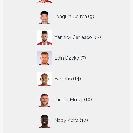
9
Joaquin Correa
9
producten
17
Yannick Carrasco
17
producten
7
Edin Dzeko
7
producten
14
Fabinho
14
producten
10
James Milner
10
producten
10
Naby Keita
10
producten