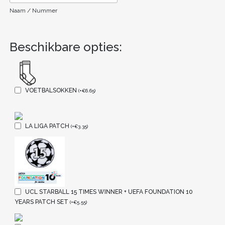
Naam / Nummer
Beschikbare opties:
VOETBALSOKKEN
(
+
€
6.65
)
LA LIGA PATCH
(
+
€
3.35
)
UCL STARBALL 15 TIMES WINNER + UEFA FOUNDATION 10
YEARS PATCH SET
(
+
€
5.55
)