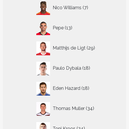
7
Nico Williams
7
producten
13
Pepe
13
producten
29
Matthijs de Ligt
29
producten
18
Paulo Dybala
18
producten
18
Eden Hazard
18
producten
34
Thomas Muller
34
producten
34
Toni Kroos
34