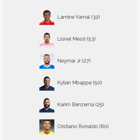
32
Lamine Yamal
32
producten
53
Lionel Messi
53
producten
27
Neymar Jr
27
producten
50
Kylian Mbappe
50
producten
25
Karim Benzema
25
producten
60
Cristiano Ronaldo
60
producten