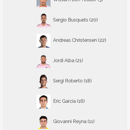
producten
20
Sergio Busquets
20
producten
22
Andreas Christensen
22
producten
21
Jordi Alba
21
producten
18
Sergi Roberto
18
producten
16
Eric Garcia
16
producten
11
Giovanni Reyna
11
producten