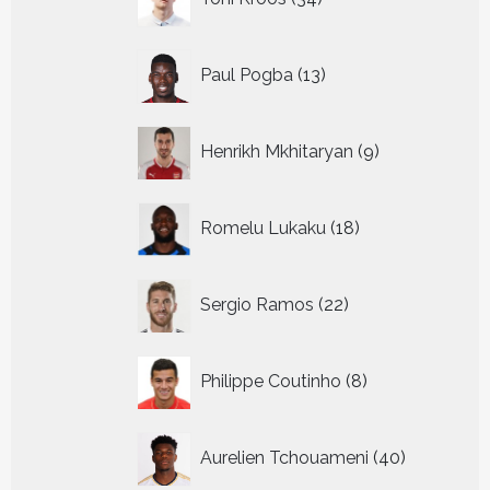
producten
13
Paul Pogba
13
producten
9
Henrikh Mkhitaryan
9
producten
18
Romelu Lukaku
18
producten
22
Sergio Ramos
22
producten
8
Philippe Coutinho
8
producten
40
Aurelien Tchouameni
40
producten