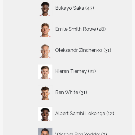
43
Bukayo Saka
43
producten
28
Emile Smith Rowe
28
producten
31
Oleksandr Zinchenko
31
producten
21
Kieran Tierney
21
producten
31
Ben White
31
producten
12
Albert Sambi Lokonga
12
producte
3
Wissam Ben Yedder
3