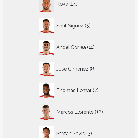
Koke
14
producten
5
Saul Niguez
5
producten
11
Angel Correa
11
producten
8
Jose Gimenez
8
producten
7
Thomas Lemar
7
producten
12
Marcos Llorente
12
producten
3
Stefan Savic
3
producten