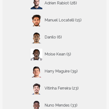
Adrien Rabiot
28
producten
15
Manuel Locatelli
15
producten
6
Danilo
6
producten
5
Moise Kean
5
producten
39
Harry Maguire
39
producten
23
Vitinha Ferreira
23
producten
33
Nuno Mendes
33
producten