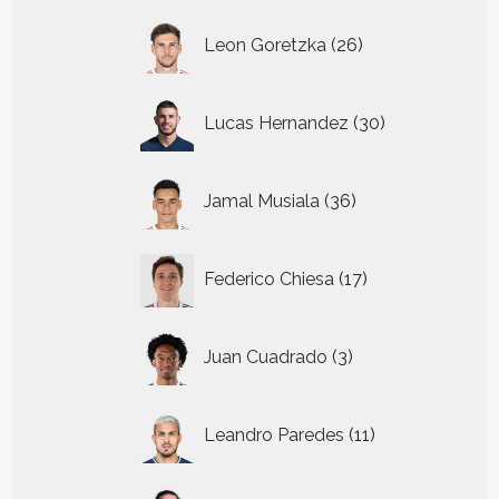
26
Leon Goretzka
26
producten
30
Lucas Hernandez
30
producten
36
Jamal Musiala
36
producten
17
Federico Chiesa
17
producten
3
Juan Cuadrado
3
producten
11
Leandro Paredes
11
producten
28