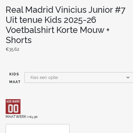
Real Madrid Vinicius Junior #7
Uit tenue Kids 2025-26
Voetbalshirt Korte Mouw +
Shorts
€
35.62
KIDS
MAAT
MAATWERK
(
+
€
5.56
)