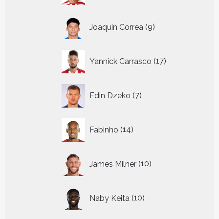
9
Joaquin Correa
9
producten
17
Yannick Carrasco
17
producten
7
Edin Dzeko
7
producten
14
Fabinho
14
producten
10
James Milner
10
producten
10
Naby Keita
10
producten