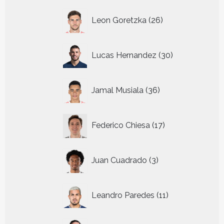
26
Leon Goretzka
26
producten
30
Lucas Hernandez
30
producten
36
Jamal Musiala
36
producten
17
Federico Chiesa
17
producten
3
Juan Cuadrado
3
producten
11
Leandro Paredes
11
producten
28