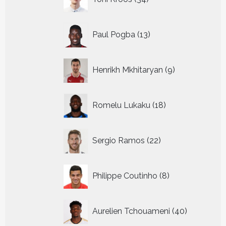
producten
13
Paul Pogba
13
producten
9
Henrikh Mkhitaryan
9
producten
18
Romelu Lukaku
18
producten
22
Sergio Ramos
22
producten
8
Philippe Coutinho
8
producten
40
Aurelien Tchouameni
40
producten