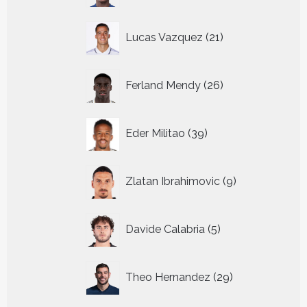
21
Lucas Vazquez
21
producten
26
Ferland Mendy
26
producten
39
Eder Militao
39
producten
9
Zlatan Ibrahimovic
9
producten
5
Davide Calabria
5
producten
29
Theo Hernandez
29
producten