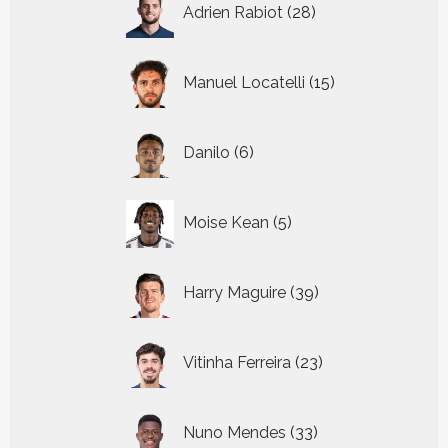
Adrien Rabiot
28
producten
15
Manuel Locatelli
15
producten
6
Danilo
6
producten
5
Moise Kean
5
producten
39
Harry Maguire
39
producten
23
Vitinha Ferreira
23
producten
33
Nuno Mendes
33
producten