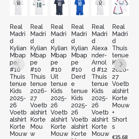
Real
Real
Real
Real
Real
Real
Re
Madri
Madri
Madri
Madri
Madri
Madri
Ma
d
d
d
d
d
d
d
Kylian
Kylian
Kylian
Kylian
Alexa
Thuis
J
Mbap
Mbap
Mbap
Mbap
nder-
tenue
Be
pe
pe
pe
pe
Arnol
Kids
g
#10
#10
#10
#10
d #12
2026-
#
Thuis
Thuis
Uit
Derd
Thuis
27
Th
tenue
tenue
tenue
e
tenue
Voetb
t
Kids
2026-
Kids
tenue
Kids
alshirt
Ki
2025-
27
2025-
Kids
2025-
Korte
2
26
Voetb
26
2025-
26
Mouw
2
Voetb
alshirt
Voetb
26
Voetb
+
V
alshirt
Korte
alshirt
Voetb
alshirt
Short
al
Korte
Mou
Korte
alshirt
Korte
s
Ko
Mouw
w
Mouw
Korte
Mouw
M
€
35.68