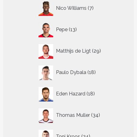
7
Nico Williams
7
producten
13
Pepe
13
producten
29
Matthijs de Ligt
29
producten
18
Paulo Dybala
18
producten
18
Eden Hazard
18
producten
34
Thomas Muller
34
producten
34
Toni Kroos
34