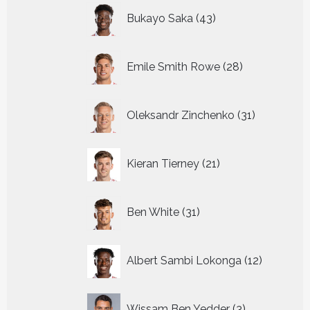
43
Bukayo Saka
43
producten
28
Emile Smith Rowe
28
producten
31
Oleksandr Zinchenko
31
producten
21
Kieran Tierney
21
producten
31
Ben White
31
producten
12
Albert Sambi Lokonga
12
producte
3
Wissam Ben Yedder
3