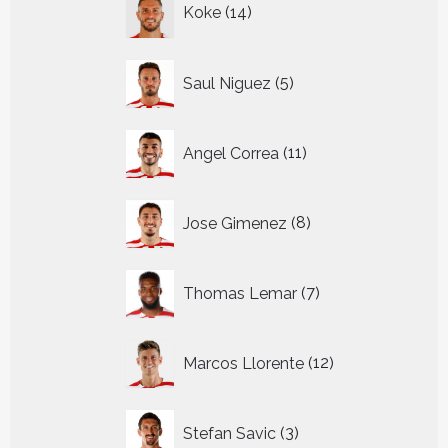
Koke
14
producten
5
Saul Niguez
5
producten
11
Angel Correa
11
producten
8
Jose Gimenez
8
producten
7
Thomas Lemar
7
producten
12
Marcos Llorente
12
producten
3
Stefan Savic
3
producten