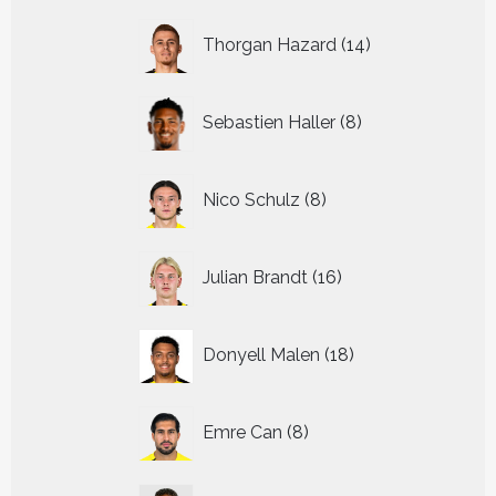
14
Thorgan Hazard
14
producten
8
Sebastien Haller
8
producten
8
Nico Schulz
8
producten
16
Julian Brandt
16
producten
18
Donyell Malen
18
producten
8
Emre Can
8
producten
14