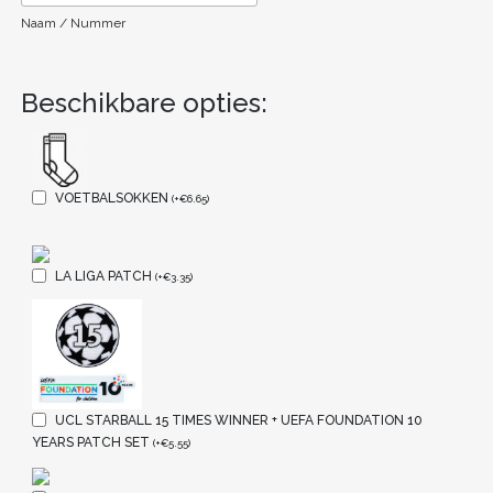
Naam / Nummer
Beschikbare opties:
VOETBALSOKKEN
(
+
€
6.65
)
LA LIGA PATCH
(
+
€
3.35
)
UCL STARBALL 15 TIMES WINNER + UEFA FOUNDATION 10
YEARS PATCH SET
(
+
€
5.55
)