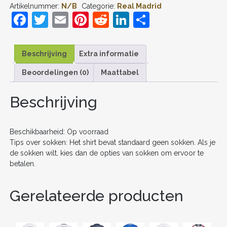
Artikelnummer:
N/B
Categorie:
Real Madrid
#7
F
T
E
Pi
R
Li
D
UIT
TENUE
a
w
m
nt
e
n
el
KIDS
2025-
c
itt
ai
er
d
k
e
26
Beschrijving
Extra informatie
VOETBALSHIRT
e
er
l
e
di
e
n
KORTE
Beoordelingen (0)
Maattabel
b
st
t
dI
MOUW
+
o
n
Beschrijving
SHORTS
AANTAL
o
k
Beschikbaarheid: Op voorraad
Tips over sokken: Het shirt bevat standaard geen sokken. Als je
de sokken wilt, kies dan de opties van sokken om ervoor te
betalen.
Gerelateerde producten