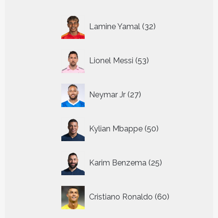
32
Lamine Yamal
32
producten
53
Lionel Messi
53
producten
27
Neymar Jr
27
producten
50
Kylian Mbappe
50
producten
25
Karim Benzema
25
producten
60
Cristiano Ronaldo
60
producten