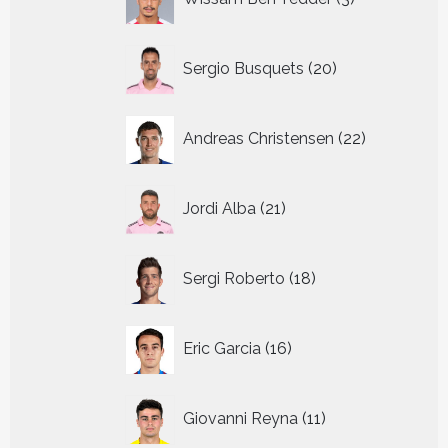
producten
20
Sergio Busquets
20
producten
22
Andreas Christensen
22
producten
21
Jordi Alba
21
producten
18
Sergi Roberto
18
producten
16
Eric Garcia
16
producten
11
Giovanni Reyna
11
producten