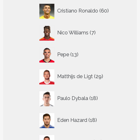
60
Cristiano Ronaldo
60
producten
7
Nico Williams
7
producten
13
Pepe
13
producten
29
Matthijs de Ligt
29
producten
18
Paulo Dybala
18
producten
18
Eden Hazard
18
producten
34