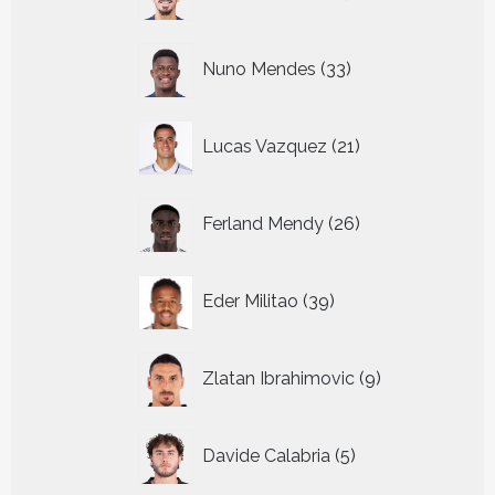
producten
33
Nuno Mendes
33
producten
21
Lucas Vazquez
21
producten
26
Ferland Mendy
26
producten
39
Eder Militao
39
producten
9
Zlatan Ibrahimovic
9
producten
5
Davide Calabria
5
producten