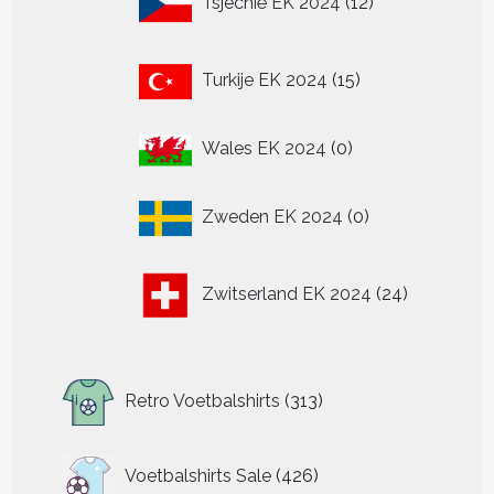
Tsjechië EK 2024
12
producten
15
Turkije EK 2024
15
producten
0
Wales EK 2024
0
producten
0
Zweden EK 2024
0
producten
24
Zwitserland EK 2024
24
producten
313
Retro Voetbalshirts
313
producten
426
Voetbalshirts Sale
426
producten