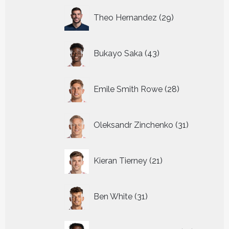
29
Theo Hernandez
29
producten
43
Bukayo Saka
43
producten
28
Emile Smith Rowe
28
producten
31
Oleksandr Zinchenko
31
producten
21
Kieran Tierney
21
producten
31
Ben White
31
producten
12