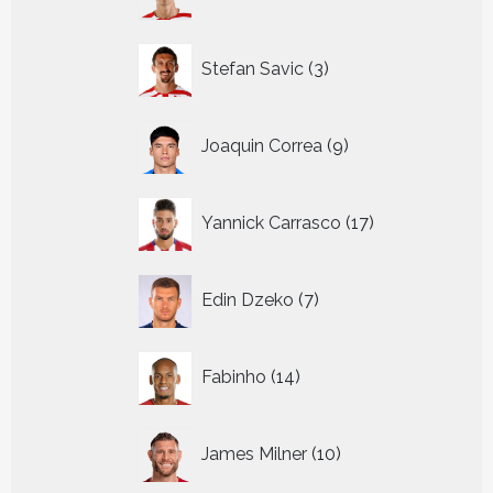
producten
3
Stefan Savic
3
producten
9
Joaquin Correa
9
producten
17
Yannick Carrasco
17
producten
7
Edin Dzeko
7
producten
14
Fabinho
14
producten
10
James Milner
10
producten