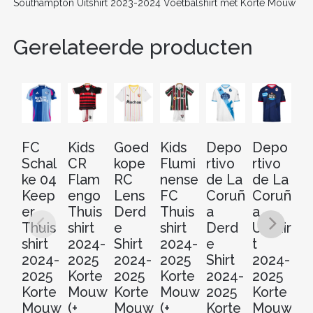
k
Southampton Uitshirt 2023-2024 Voetbalshirt met Korte Mouw
Gerelateerde producten
FC
Kids
Goed
Kids
Depo
Depo
D
Schal
CR
kope
Flumi
rtivo
rtivo
rt
ke 04
Flam
RC
nense
de La
de La
de
Keep
engo
Lens
FC
Coruñ
Coruñ
C
er
Thuis
Derd
Thuis
a
a
a
Thuis
shirt
e
shirt
Derd
Uitshir
Th
shirt
2024-
Shirt
2024-
e
t
sh
2024-
2025
2024-
2025
Shirt
2024-
2
2025
Korte
2025
Korte
2024-
2025
2
Korte
Mouw
Korte
Mouw
2025
Korte
Ko
Mouw
(+
Mouw
(+
Korte
Mouw
M