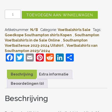
SOUTHAMPTON
TOEVOEGEN AAN WINKELWAGEN
UITSHIRT
2023-
2024
Artikelnummer:
N/B
Categorie:
Voetbalshirts Sale
Tags:
VOETBALSHIRT
MET
Goedkope Southampton shirts Kopen
,
Southampton
KORTE
Voetbalshirts in de Sale Online
,
Southampton
MOUW
Voetbaltenue 2023-2024 Uitshirt
,
Voetbalshirts van
AANTAL
Southampton 2023/2024
F
T
E
Pi
R
Li
D
a
w
m
nt
e
n
el
c
itt
ai
er
d
k
e
Beschrijving
Extra informatie
e
er
l
e
di
e
n
Beoordelingen (0)
b
st
t
dI
o
n
Beschrijving
o