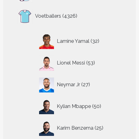
4326
Voetballers
4326
producten
32
Lamine Yamal
32
producten
53
Lionel Messi
53
producten
27
Neymar Jr
27
producten
50
Kylian Mbappe
50
producten
25
Karim Benzema
25
producten