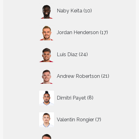
10
Naby Keita
10
producten
17
Jordan Henderson
17
producten
24
Luis Diaz
24
producten
21
Andrew Robertson
21
producten
8
Dimitri Payet
8
producten
7
Valentin Rongier
7
producten
3