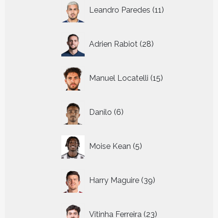
11
Leandro Paredes
11
producten
28
Adrien Rabiot
28
producten
15
Manuel Locatelli
15
producten
6
Danilo
6
producten
5
Moise Kean
5
producten
39
Harry Maguire
39
producten
23
Vitinha Ferreira
23