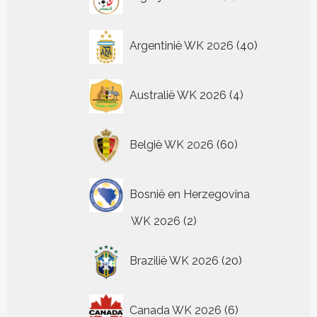
worden
worden
producten
productpagina
op
op
de
de
40
Argentinië WK 2026
40
productpagina
productpagina
producten
4
Australië WK 2026
4
producten
60
België WK 2026
60
producten
Bosnië en Herzegovina
2
WK 2026
2
producten
20
Brazilië WK 2026
20
producten
6
Canada WK 2026
6