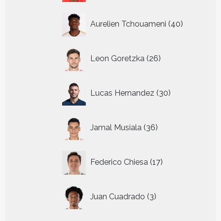
40
Aurelien Tchouameni
40
producten
26
Leon Goretzka
26
producten
30
Lucas Hernandez
30
producten
36
Jamal Musiala
36
producten
17
Federico Chiesa
17
producten
3
Juan Cuadrado
3
producten