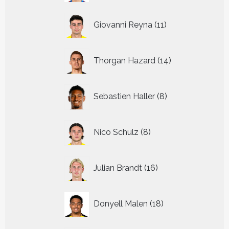
11
Giovanni Reyna
11
producten
14
Thorgan Hazard
14
producten
8
Sebastien Haller
8
producten
8
Nico Schulz
8
producten
16
Julian Brandt
16
producten
18
Donyell Malen
18
producten