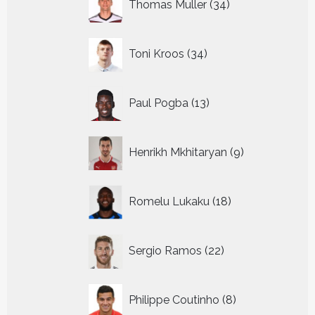
Thomas Muller
34
producten
34
Toni Kroos
34
producten
13
Paul Pogba
13
producten
9
Henrikh Mkhitaryan
9
producten
18
Romelu Lukaku
18
producten
22
Sergio Ramos
22
producten
8
Philippe Coutinho
8
producten