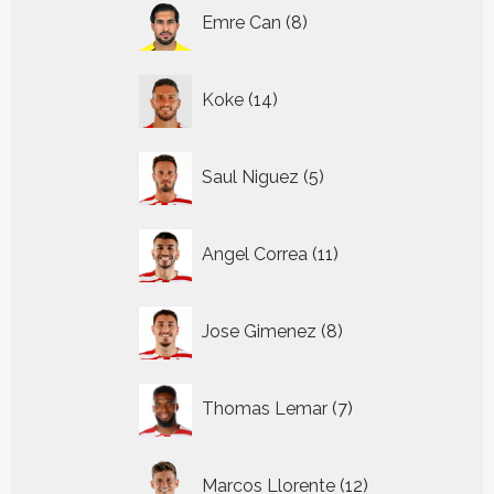
8
Emre Can
8
producten
14
Koke
14
producten
5
Saul Niguez
5
producten
11
Angel Correa
11
producten
8
Jose Gimenez
8
producten
7
Thomas Lemar
7
producten
12
Marcos Llorente
12