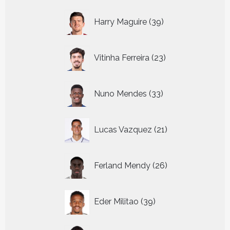
39
Harry Maguire
39
producten
23
Vitinha Ferreira
23
producten
33
Nuno Mendes
33
producten
21
Lucas Vazquez
21
producten
26
Ferland Mendy
26
producten
39
Eder Militao
39
producten