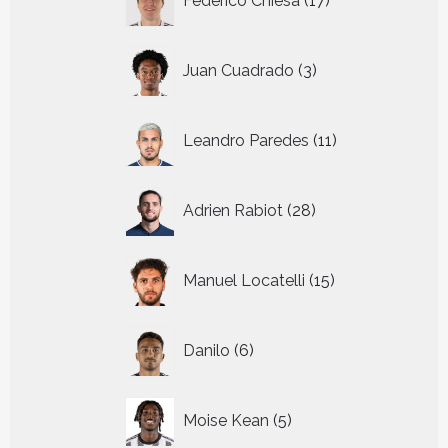
Federico Chiesa
17
producten
3
Juan Cuadrado
3
producten
11
Leandro Paredes
11
producten
28
Adrien Rabiot
28
producten
15
Manuel Locatelli
15
producten
6
Danilo
6
producten
5
Moise Kean
5
producten