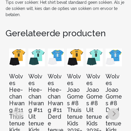
Tips over sokken: Het shirt bevat standaard geen sokken. Als je
de sokken wilt, kies dan de opties van sokken om ervoor te
betalen.
Gerelateerde producten
Wolv
Wolv
Wolv
Wolv
Wolv
Wolv
W
es
es
es
es
es
es
e
Hee-
Hee-
Hee-
Joao
Joao
Joao
J
chan
chan
chan
Gome
Gome
Gome
Ar
Hwan
Hwan
Hwan
s #8
s #8
s #8
#
g #11
g #11
g #11
Thuis
Uit
Derd
Th
Thuis
Uit
Derd
tenue
tenue
e
t
tenue
tenue
e
Kids
Kids
tenue
Ki
Kids
Kids
tenue
2025-
2025-
Kids
20