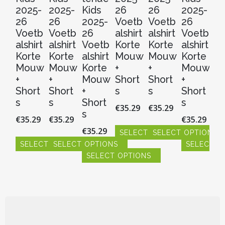
2025-
2025-
Kids
26
26
2025-
2
26
26
2025-
Voetb
Voetb
26
V
Voetb
Voetb
26
alshirt
alshirt
Voetb
al
alshirt
alshirt
Voetb
Korte
Korte
alshirt
Ko
Korte
Korte
alshirt
Mouw
Mouw
Korte
M
Mouw
Mouw
Korte
+
+
Mouw
+
+
+
Mouw
Short
Short
+
Sh
Short
Short
+
s
s
Short
s
s
s
Short
s
€
35.29
€
35.29
€
3
s
€
35.29
€
35.29
€
35.29
€
35.29
SELECT OPTIONS
SELECT OPTIONS
S
SELECT OPTIONS
SELECT OPTIONS
SELECT O
Dit
Dit
Dit
SELECT OPTIONS
product
product
pr
Dit
Dit
Dit
heeft
heeft
hee
product
product
product
Dit
meerdere
meerdere
me
heeft
heeft
heeft
product
variaties.
variaties.
vari
meerdere
meerdere
meerdere
heeft
Deze
Deze
De
variaties.
variaties.
variaties.
meerdere
optie
optie
opt
Deze
Deze
Deze
variaties.
kan
kan
ka
optie
optie
optie
Deze