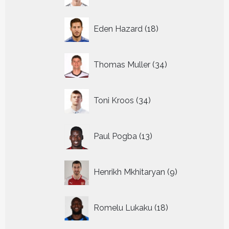
18
Eden Hazard
18
producten
34
Thomas Muller
34
producten
34
Toni Kroos
34
producten
13
Paul Pogba
13
producten
9
Henrikh Mkhitaryan
9
producten
18
Romelu Lukaku
18
producten