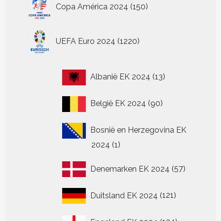
150
Copa América 2024
150
producten
1220
UEFA Euro 2024
1220
producten
13
Albanië EK 2024
13
producten
90
België EK 2024
90
producten
Bosnië en Herzegovina EK
1
2024
1
product
57
Denemarken EK 2024
57
producten
121
Duitsland EK 2024
121
producten
124