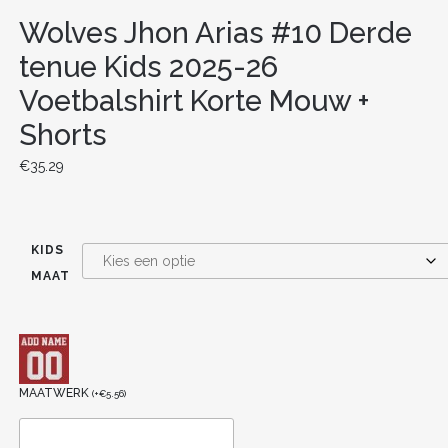
Wolves Jhon Arias #10 Derde
tenue Kids 2025-26
Voetbalshirt Korte Mouw +
Shorts
€
35.29
KIDS
MAAT
MAATWERK
(
+
€
5.56
)