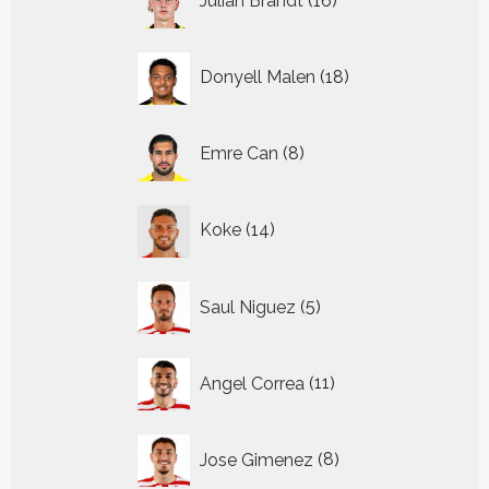
Julian Brandt
16
producten
18
Donyell Malen
18
producten
8
Emre Can
8
producten
14
Koke
14
producten
5
Saul Niguez
5
producten
11
Angel Correa
11
producten
8
Jose Gimenez
8
producten