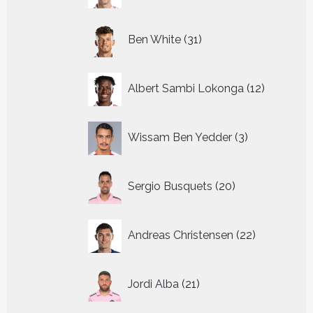
31
Ben White
31
producten
12
Albert Sambi Lokonga
12
producte
3
Wissam Ben Yedder
3
producten
20
Sergio Busquets
20
producten
22
Andreas Christensen
22
producten
21
Jordi Alba
21
producten