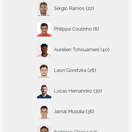
22
Sergio Ramos
22
producten
8
Philippe Coutinho
8
producten
40
Aurelien Tchouameni
40
producten
26
Leon Goretzka
26
producten
30
Lucas Hernandez
30
producten
36
Jamal Musiala
36
producten
17