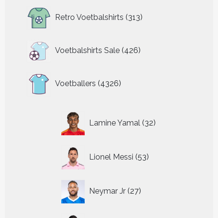
313
Retro Voetbalshirts
313
producten
426
Voetbalshirts Sale
426
producten
4326
Voetballers
4326
producten
32
Lamine Yamal
32
producten
53
Lionel Messi
53
producten
27
Neymar Jr
27
producten