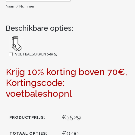
Naam / Nummer
Beschikbare opties:
VOETBALSOKKEN
(
+
€
6.65
)
Krijg 10% korting boven 70€,
Kortingscode:
voetbaleshopnl
€35.29
PRODUCTPRIJS:
€0.00
TOTAAL OPTIES: