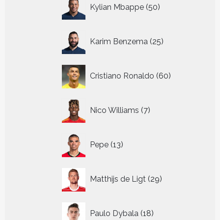
50
Kylian Mbappe
50
producten
25
Karim Benzema
25
producten
60
Cristiano Ronaldo
60
producten
7
Nico Williams
7
producten
13
Pepe
13
producten
29
Matthijs de Ligt
29
producten
18
Paulo Dybala
18
producten