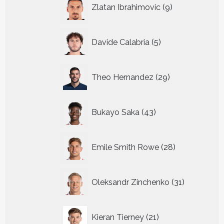
9
Zlatan Ibrahimovic
9
producten
5
Davide Calabria
5
producten
29
Theo Hernandez
29
producten
43
Bukayo Saka
43
producten
28
Emile Smith Rowe
28
producten
31
Oleksandr Zinchenko
31
producten
21
Kieran Tierney
21
producten