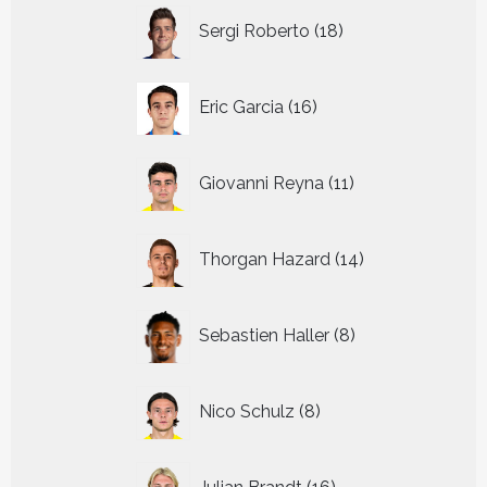
18
Sergi Roberto
18
producten
16
Eric Garcia
16
producten
11
Giovanni Reyna
11
producten
14
Thorgan Hazard
14
producten
8
Sebastien Haller
8
producten
8
Nico Schulz
8
producten
16