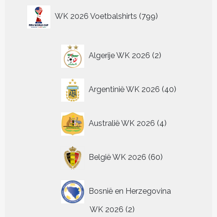
gekozen
gekozen
ge
kan
kan
kan
optie
799
worden
worden
wo
WK 2026 Voetbalshirts
799
gekozen
gekozen
gekozen
kan
producten
op
op
op
worden
worden
worden
gekozen
de
de
de
op
op
op
worden
productpagina
productpagina
pr
de
de
de
op
2
Algerije WK 2026
2
productpagina
productpagina
productpagin
de
producten
productpagina
40
Argentinië WK 2026
40
producten
4
Australië WK 2026
4
producten
60
België WK 2026
60
producten
Bosnië en Herzegovina
2
WK 2026
2