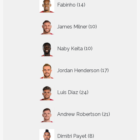
14
Fabinho
14
producten
10
James Milner
10
producten
10
Naby Keita
10
producten
17
Jordan Henderson
17
producten
24
Luis Diaz
24
producten
21
Andrew Robertson
21
producten
8
Dimitri Payet
8
producten