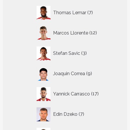
7
Thomas Lemar
7
producten
12
Marcos Llorente
12
producten
3
Stefan Savic
3
producten
9
Joaquin Correa
9
producten
17
Yannick Carrasco
17
producten
7
Edin Dzeko
7
producten