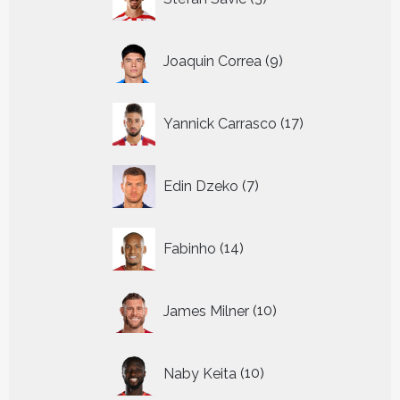
producten
9
Joaquin Correa
9
producten
17
Yannick Carrasco
17
producten
7
Edin Dzeko
7
producten
14
Fabinho
14
producten
10
James Milner
10
producten
10
Naby Keita
10
producten