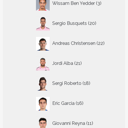
Wissam Ben Yedder
3
producten
20
Sergio Busquets
20
producten
22
Andreas Christensen
22
producten
21
Jordi Alba
21
producten
18
Sergi Roberto
18
producten
16
Eric Garcia
16
producten
11
Giovanni Reyna
11
producten