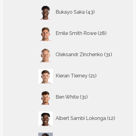
43
Bukayo Saka
43
producten
28
Emile Smith Rowe
28
producten
31
Oleksandr Zinchenko
31
producten
21
Kieran Tierney
21
producten
31
Ben White
31
producten
12
Albert Sambi Lokonga
12
producte
3