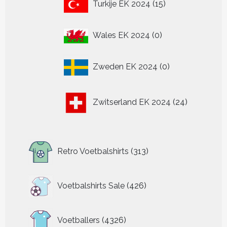
Turkije EK 2024
15
producten
0
Wales EK 2024
0
producten
0
Zweden EK 2024
0
producten
24
Zwitserland EK 2024
24
producten
313
Retro Voetbalshirts
313
producten
426
Voetbalshirts Sale
426
producten
4326
Voetballers
4326
producten