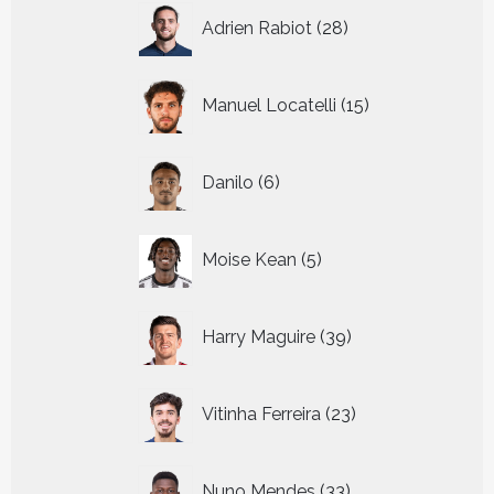
28
Adrien Rabiot
28
producten
15
Manuel Locatelli
15
producten
6
Danilo
6
producten
5
Moise Kean
5
producten
39
Harry Maguire
39
producten
23
Vitinha Ferreira
23
producten
33
Nuno Mendes
33