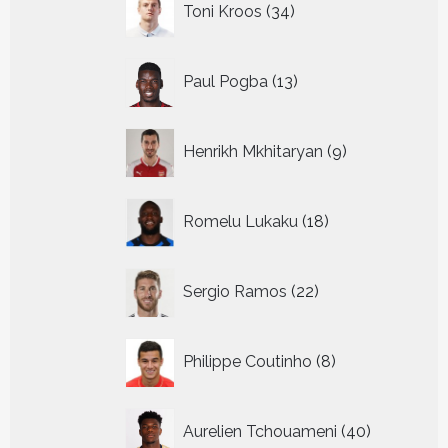
Toni Kroos
34
producten
13
Paul Pogba
13
producten
9
Henrikh Mkhitaryan
9
producten
18
Romelu Lukaku
18
producten
22
Sergio Ramos
22
producten
8
Philippe Coutinho
8
producten
40
Aurelien Tchouameni
40
producten