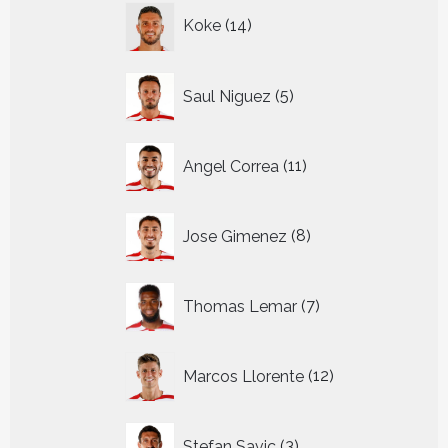
14
Koke
14
producten
5
Saul Niguez
5
producten
11
Angel Correa
11
producten
8
Jose Gimenez
8
producten
7
Thomas Lemar
7
producten
12
Marcos Llorente
12
producten
3
Stefan Savic
3