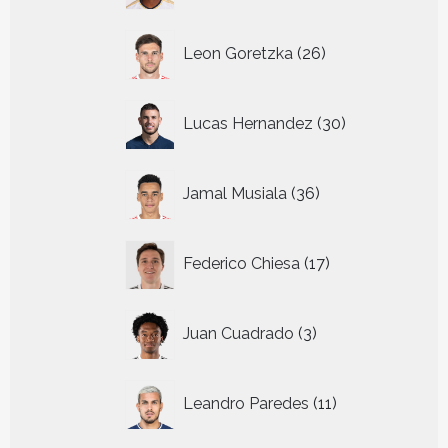
26
Leon Goretzka
26
producten
30
Lucas Hernandez
30
producten
36
Jamal Musiala
36
producten
17
Federico Chiesa
17
producten
3
Juan Cuadrado
3
producten
11
Leandro Paredes
11
producten