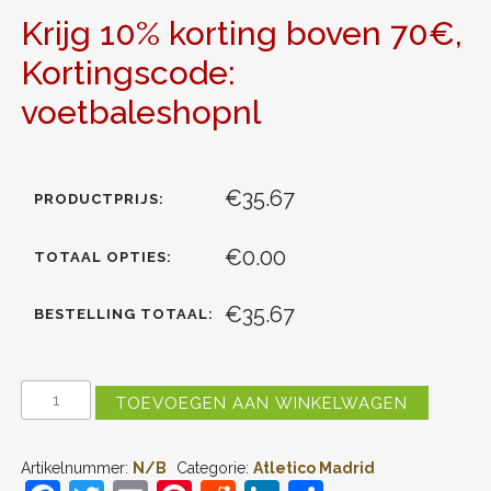
Krijg 10% korting boven 70€,
Kortingscode:
voetbaleshopnl
€35.67
PRODUCTPRIJS:
€0.00
TOTAAL OPTIES:
€35.67
BESTELLING TOTAAL:
ATLETICO
TOEVOEGEN AAN WINKELWAGEN
MADRID
THUIS
TENUE
Artikelnummer:
N/B
Categorie:
Atletico Madrid
KIDS
2025-