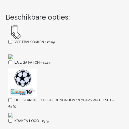
Beschikbare opties:
VOETBALSOKKEN
(
+
€
6.65
)
LA LIGA PATCH
(
+
€
2.65
)
UCL STARBALL + UEFA FOUNDATION 10 YEARS PATCH SET
(
+
€
3.65
)
KRAKEN LOGO
(
+
€
3.15
)