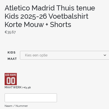
Atletico Madrid Thuis tenue
Kids 2025-26 Voetbalshirt
Korte Mouw + Shorts
€
35.67
KIDS
MAAT
MAATWERK
(
+
€
5.56
)
Naam / Nummer