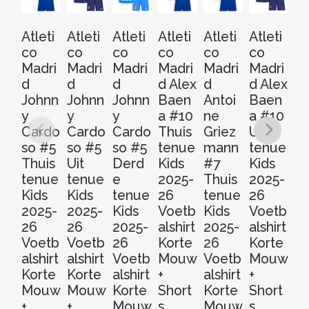
Atleti
Atleti
Atleti
Atleti
Atleti
Atleti
At
co
co
co
co
co
co
c
Madri
Madri
Madri
Madri
Madri
Madri
Ma
d
d
d
d Alex
d
d Alex
d
Johnn
Johnn
Johnn
Baen
Antoi
Baen
P
y
y
y
a #10
ne
a #10
Ba
Cardo
Cardo
Cardo
Thuis
Griez
Uit
s 
so #5
so #5
so #5
tenue
mann
tenue
Th
Thuis
Uit
Derd
Kids
#7
Kids
t
tenue
tenue
e
2025-
Thuis
2025-
Ki
Kids
Kids
tenue
26
tenue
26
20
2025-
2025-
Kids
Voetb
Kids
Voetb
2
26
26
2025-
alshirt
2025-
alshirt
V
Voetb
Voetb
26
Korte
26
Korte
al
alshirt
alshirt
Voetb
Mouw
Voetb
Mouw
Ko
Korte
Korte
alshirt
+
alshirt
+
M
Mouw
Mouw
Korte
Short
Korte
Short
+
+
+
Mouw
s
Mouw
s
Sh