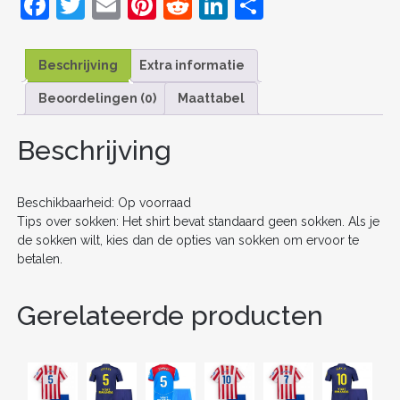
F
T
E
Pi
R
Li
D
26
a
w
m
nt
e
n
el
VOETBALSHIRT
KORTE
c
itt
ai
er
d
k
e
MOUW
Beschrijving
Extra informatie
+
e
er
l
e
di
e
n
SHORTS
Beoordelingen (0)
Maattabel
b
st
t
dI
AANTAL
o
n
Beschrijving
o
k
Beschikbaarheid: Op voorraad
Tips over sokken: Het shirt bevat standaard geen sokken. Als je
de sokken wilt, kies dan de opties van sokken om ervoor te
betalen.
Gerelateerde producten