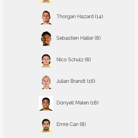
14
Thorgan Hazard
14
producten
8
Sebastien Haller
8
producten
8
Nico Schulz
8
producten
16
Julian Brandt
16
producten
18
Donyell Malen
18
producten
8
Emre Can
8
producten