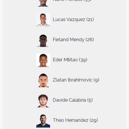
producten
21
Lucas Vazquez
21
producten
26
Ferland Mendy
26
producten
39
Eder Militao
39
producten
9
Zlatan Ibrahimovic
9
producten
5
Davide Calabria
5
producten
29
Theo Hernandez
29
producten