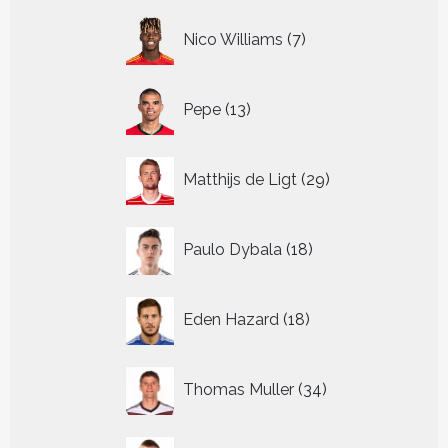
7
Nico Williams
7
producten
13
Pepe
13
producten
29
Matthijs de Ligt
29
producten
18
Paulo Dybala
18
producten
18
Eden Hazard
18
producten
34
Thomas Muller
34
producten
34