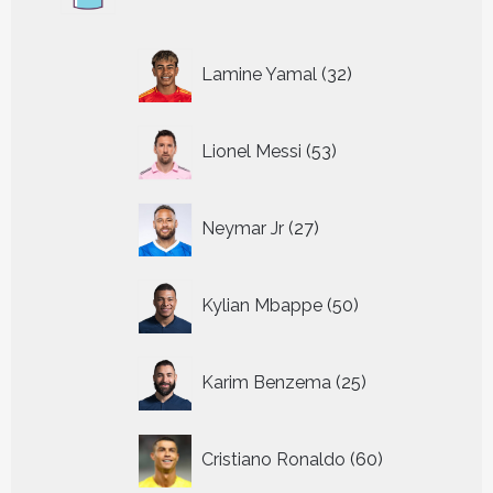
32
Lamine Yamal
32
producten
53
Lionel Messi
53
producten
27
Neymar Jr
27
producten
50
Kylian Mbappe
50
producten
25
Karim Benzema
25
producten
60
Cristiano Ronaldo
60
producten