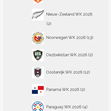
Nieuw-Zeeland WK 2026
2
2
producten
13
Noorwegen WK 2026
13
producten
2
Oezbekistan WK 2026
2
producten
12
Oostenrijk WK 2026
12
producten
2
Panama WK 2026
2
producten
4
Paraguay WK 2026
4
producten