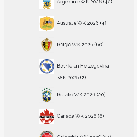
Argentinië WK 2026
40
producten
4
Australië WK 2026
4
producten
60
België WK 2026
60
producten
Bosnië en Herzegovina
2
WK 2026
2
producten
20
Brazilië WK 2026
20
producten
6
Canada WK 2026
6
producten
24