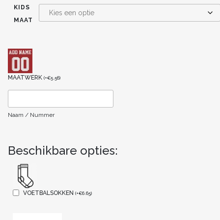
KIDS
MAAT
MAATWERK
(
+
€
5.56
)
Naam / Nummer
Beschikbare opties:
VOETBALSOKKEN
(
+
€
6.65
)