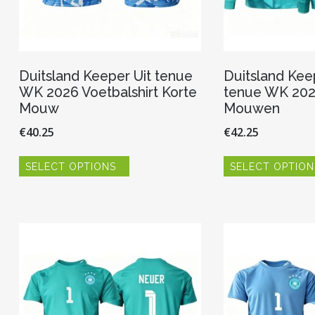
Duitsland Keeper Uit tenue
Duitsland Kee
WK 2026 Voetbalshirt Korte
tenue WK 202
Mouw
Mouwen
€
40.25
€
42.25
Dit
SELECT OPTIONS
SELECT OPTION
product
heeft
meerdere
variaties.
Deze
optie
kan
gekozen
worden
op
de