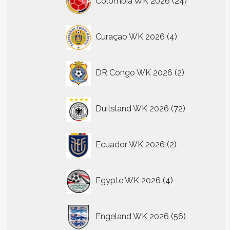
Colombia WK 2026
24
producten
4
Curaçao WK 2026
4
producten
2
DR Congo WK 2026
2
producten
72
Duitsland WK 2026
72
producten
2
Ecuador WK 2026
2
producten
4
Egypte WK 2026
4
producten
56
Engeland WK 2026
56
producten