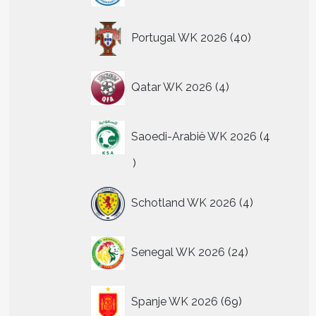
40
Portugal WK 2026
40
producten
4
Qatar WK 2026
4
producten
Saoedi-Arabië WK 2026
4
4
producten
4
Schotland WK 2026
4
producten
24
Senegal WK 2026
24
producten
69
Spanje WK 2026
69
producten