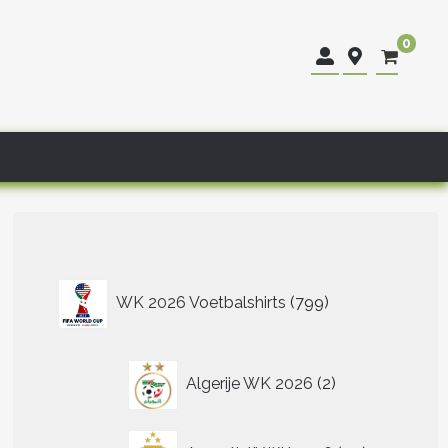
0
799
WK 2026 Voetbalshirts
799
producten
2
Algerije WK 2026
2
producten
40