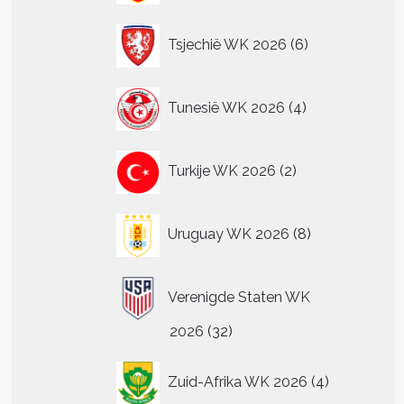
6
Tsjechië WK 2026
6
producten
4
Tunesië WK 2026
4
producten
2
Turkije WK 2026
2
producten
8
Uruguay WK 2026
8
producten
Verenigde Staten WK
32
2026
32
producten
4
Zuid-Afrika WK 2026
4
producten