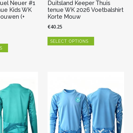
uel Neuer #1
Duitsland Keeper Thuis
nue Kids WK
tenue WK 2026 Voetbalshirt
ouwen (+
Korte Mouw
€
40.25
Dit
SELECT OPTIONS
product
Dit
heeft
S
product
meerdere
heeft
variaties.
meerdere
Deze
variaties.
optie
Deze
kan
optie
gekozen
kan
worden
gekozen
op
worden
de
op
productpagina
de
productpagina