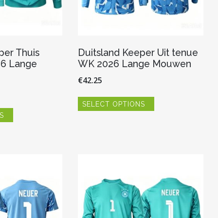
per Thuis
Duitsland Keeper Uit tenue
6 Lange
WK 2026 Lange Mouwen
€
42.25
Dit
SELECT OPTIONS
product
Dit
heeft
S
product
meerdere
heeft
variaties.
meerdere
Deze
variaties.
optie
Deze
kan
optie
gekozen
kan
worden
gekozen
op
worden
de
op
productpagina
de