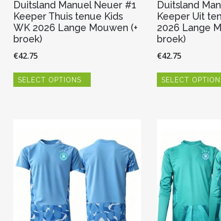
Duitsland Manuel Neuer #1
Duitsland Man
Keeper Thuis tenue Kids
Keeper Uit te
WK 2026 Lange Mouwen (+
2026 Lange M
broek)
broek)
€
42.75
€
42.75
Dit
SELECT OPTIONS
SELECT OPTION
product
heeft
meerdere
variaties.
Deze
optie
kan
gekozen
worden
op
de
productpagina