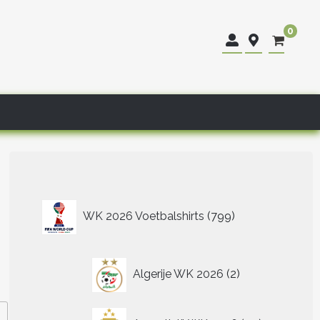
0
799
WK 2026 Voetbalshirts
799
producten
2
Algerije WK 2026
2
producten
40