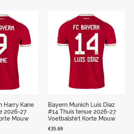
optie
Deze
kan
optie
gekozen
kan
worden
gekozen
op
worden
de
op
productpagina
de
productpagina
h Harry Kane
Bayern Munich Luis Diaz
e 2026-27
#14 Thuis tenue 2026-27
Korte Mouw
Voetbalshirt Korte Mouw
€
35.69