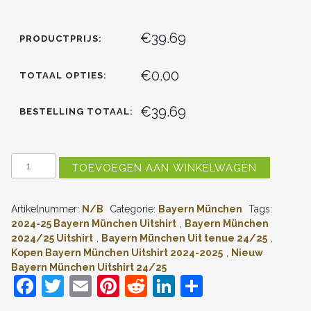
€39.69
PRODUCTPRIJS:
€0.00
TOTAAL OPTIES:
€39.69
BESTELLING TOTAAL:
GOEDKOPE
TOEVOEGEN AAN WINKELWAGEN
DAMES
FC
BAYERN
Artikelnummer:
N/B
Categorie:
Bayern München
Tags:
MÜNCHEN
UITSHIRT
2024-25 Bayern München Uitshirt
,
Bayern München
2024-
2024/25 Uitshirt
,
Bayern München Uit tenue 24/25
,
2025
Kopen Bayern München Uitshirt 2024-2025
,
Nieuw
KORTE
Bayern München Uitshirt 24/25
MOUW
F
T
E
Pi
R
Li
D
KOPEN
AANTAL
a
w
m
nt
e
n
el