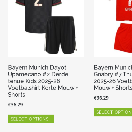
worden
op
de
productpagina
Bayern Munich Dayot
Bayern Munic
Upamecano #2 Derde
Gnabry #7 Thu
tenue Kids 2025-26
2025-26 Voetb
Voetbalshirt Korte Mouw +
Mouw + Short
Shorts
€
36.29
€
36.29
SELECT OPTION
Dit
SELECT OPTIONS
product
heeft
meerdere