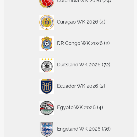
Colombia WK 2026
24
producten
4
Curaçao WK 2026
4
producten
2
DR Congo WK 2026
2
producten
72
Duitsland WK 2026
72
producten
2
Ecuador WK 2026
2
producten
4
Egypte WK 2026
4
producten
56
Engeland WK 2026
56
producten