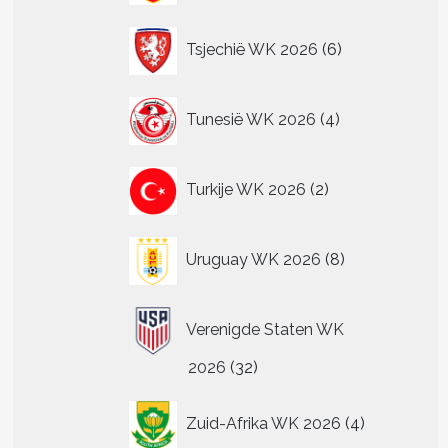
6
Tsjechië WK 2026
6
producten
4
Tunesië WK 2026
4
producten
2
Turkije WK 2026
2
producten
8
Uruguay WK 2026
8
producten
Verenigde Staten WK
32
2026
32
producten
4
Zuid-Afrika WK 2026
4
producten