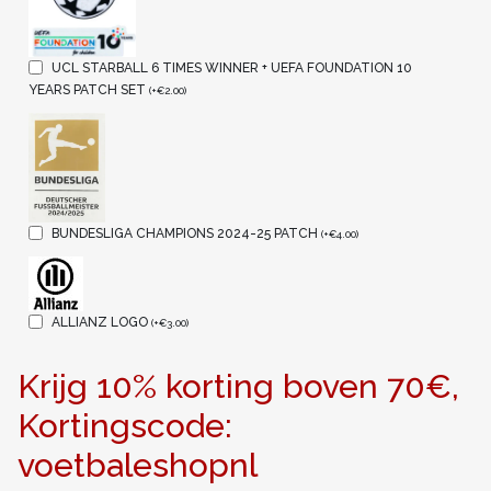
UCL STARBALL 6 TIMES WINNER + UEFA FOUNDATION 10
YEARS PATCH SET
(
+
€
2.00
)
BUNDESLIGA CHAMPIONS 2024-25 PATCH
(
+
€
4.00
)
ALLIANZ LOGO
(
+
€
3.00
)
Krijg 10% korting boven 70€,
Kortingscode:
voetbaleshopnl