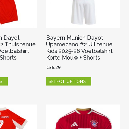
h Dayot
Bayern Munich Dayot
 Thuis tenue
Upamecano #2 Uit tenue
oetbalshirt
Kids 2025-26 Voetbalshirt
Shorts
Korte Mouw + Shorts
€
36.29
Dit
Dit
S
SELECT OPTIONS
product
product
heeft
heeft
meerdere
meerdere
variaties.
variaties.
Deze
Deze
optie
optie
kan
kan
gekozen
gekozen