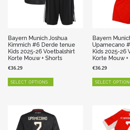
Bayern Munich Joshua
Bayern Munic
Kimmich #6 Derde tenue
Upamecano #2
Kids 2025-26 Voetbalshirt
Kids 2025-26 V
Korte Mouw + Shorts
Korte Mouw + 
€
36.29
€
36.29
Dit
SELECT OPTIONS
SELECT OPTION
product
heeft
meerdere
variaties.
Deze
optie
kan
gekozen