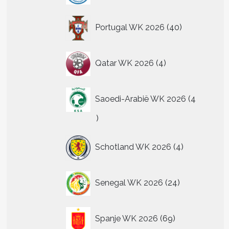
40
Portugal WK 2026
40
producten
4
Qatar WK 2026
4
producten
Saoedi-Arabië WK 2026
4
4
producten
4
Schotland WK 2026
4
producten
24
Senegal WK 2026
24
producten
69
Spanje WK 2026
69
producten