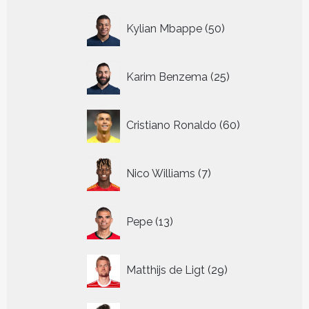
50
Kylian Mbappe
50
producten
25
Karim Benzema
25
producten
60
Cristiano Ronaldo
60
producten
7
Nico Williams
7
producten
13
Pepe
13
producten
29
Matthijs de Ligt
29
producten