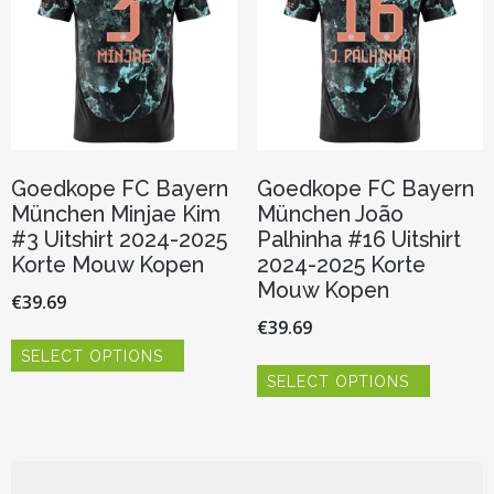
worden
worden
op
op
de
de
productpagina
productp
Goedkope FC Bayern
Goedkope FC Bayern
München Minjae Kim
München João
#3 Uitshirt 2024-2025
Palhinha #16 Uitshirt
Korte Mouw Kopen
2024-2025 Korte
Mouw Kopen
€
39.69
€
39.69
Dit
SELECT OPTIONS
product
Dit
heeft
SELECT OPTIONS
product
meerdere
heeft
variaties.
meerder
Deze
variaties.
optie
Deze