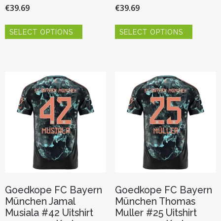
€
39.69
€
39.69
Dit
Dit
SELECT OPTIONS
SELECT OPTIONS
product
product
heeft
heeft
meerdere
meerder
variaties.
variaties.
Deze
Deze
optie
optie
kan
kan
gekozen
gekozen
worden
worden
op
op
de
de
productpagina
productp
Goedkope FC Bayern
Goedkope FC Bayern
München Jamal
München Thomas
Musiala #42 Uitshirt
Muller #25 Uitshirt