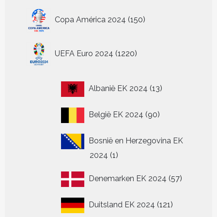
150
Copa América 2024
150
producten
1220
UEFA Euro 2024
1220
producten
13
Albanië EK 2024
13
producten
90
België EK 2024
90
producten
Bosnië en Herzegovina EK
1
2024
1
product
57
Denemarken EK 2024
57
producten
121
Duitsland EK 2024
121
producten