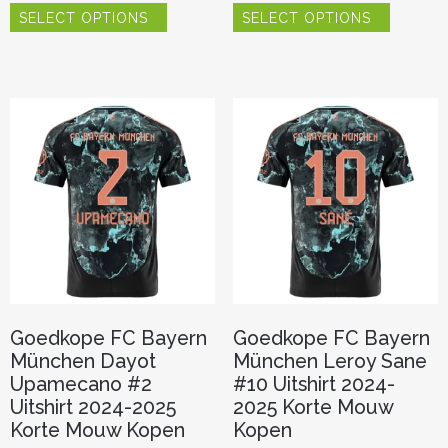
SELECT OPTIONS
SELECT OPTIONS
product
product
heeft
heeft
meerdere
meerder
variaties.
variaties.
Deze
Deze
optie
optie
kan
kan
gekozen
gekozen
worden
worden
op
op
de
de
productpagina
productp
Goedkope FC Bayern
Goedkope FC Bayern
München Dayot
München Leroy Sane
Upamecano #2
#10 Uitshirt 2024-
Uitshirt 2024-2025
2025 Korte Mouw
Korte Mouw Kopen
Kopen