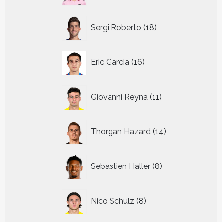
18
Sergi Roberto
18
producten
16
Eric Garcia
16
producten
11
Giovanni Reyna
11
producten
14
Thorgan Hazard
14
producten
8
Sebastien Haller
8
producten
8
Nico Schulz
8
producten