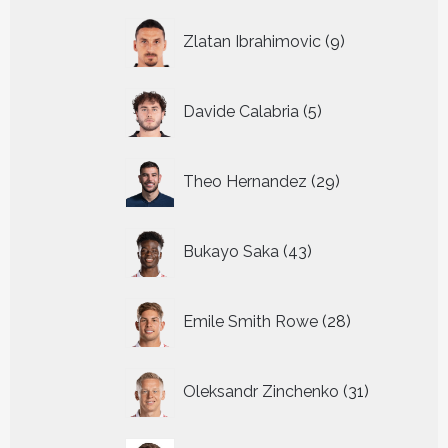
9
Zlatan Ibrahimovic
9
producten
5
Davide Calabria
5
producten
29
Theo Hernandez
29
producten
43
Bukayo Saka
43
producten
28
Emile Smith Rowe
28
producten
31
Oleksandr Zinchenko
31
producten