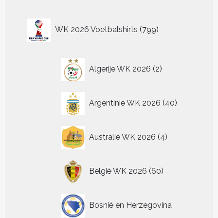
kan
optie
gekozen
kan
worden
799
gekozen
WK 2026 Voetbalshirts
799
op
worden
producten
de
op
productpagina
de
2
productp
Algerije WK 2026
2
producten
40
Argentinië WK 2026
40
producten
4
Australië WK 2026
4
producten
60
België WK 2026
60
producten
Bosnië en Herzegovina