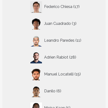
17
Federico Chiesa
17
producten
3
Juan Cuadrado
3
producten
11
Leandro Paredes
11
producten
28
Adrien Rabiot
28
producten
15
Manuel Locatelli
15
producten
6
Danilo
6
producten
5
Moise Kean
5