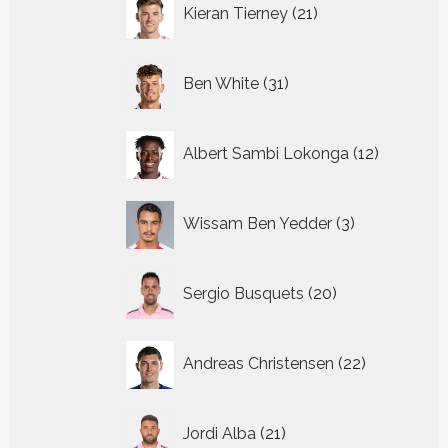
21
Kieran Tierney
21
producten
31
Ben White
31
producten
12
Albert Sambi Lokonga
12
producte
3
Wissam Ben Yedder
3
producten
20
Sergio Busquets
20
producten
22
Andreas Christensen
22
producten
21
Jordi Alba
21
producten