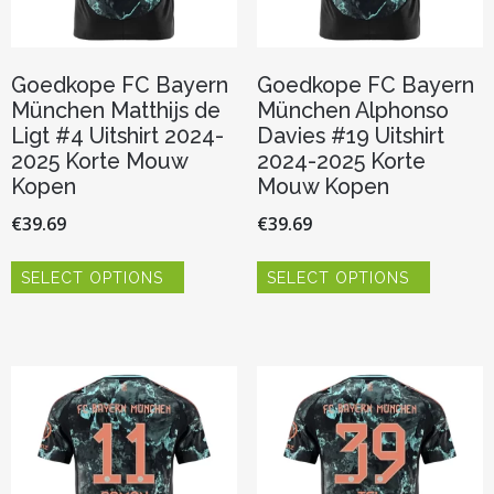
Goedkope FC Bayern
Goedkope FC Bayern
München Matthijs de
München Alphonso
Ligt #4 Uitshirt 2024-
Davies #19 Uitshirt
2025 Korte Mouw
2024-2025 Korte
Kopen
Mouw Kopen
€
39.69
€
39.69
Dit
Dit
SELECT OPTIONS
SELECT OPTIONS
product
product
heeft
heeft
meerdere
meerder
variaties.
variaties.
Deze
Deze
optie
optie
kan
kan
gekozen
gekozen
worden
worden
op
op