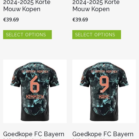
2024-2025 Korte
2024-2025 Korte
Mouw Kopen
Mouw Kopen
€
39.69
€
39.69
Dit
Dit
SELECT OPTIONS
SELECT OPTIONS
product
product
heeft
heeft
meerdere
meerder
variaties.
variaties.
Deze
Deze
optie
optie
kan
kan
gekozen
gekozen
worden
worden
op
op
de
de
productpagina
productp
Goedkope FC Bayern
Goedkope FC Bayern