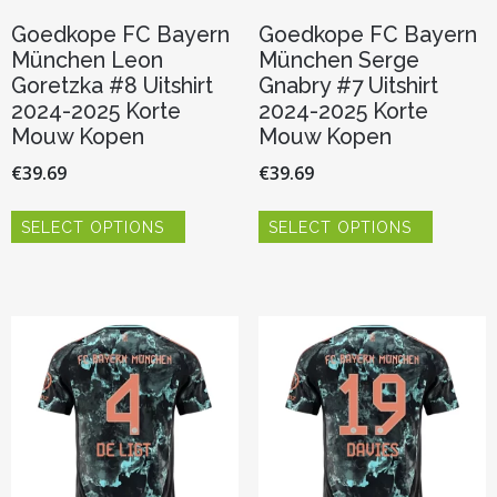
Goedkope FC Bayern
Goedkope FC Bayern
München Leon
München Serge
Goretzka #8 Uitshirt
Gnabry #7 Uitshirt
2024-2025 Korte
2024-2025 Korte
Mouw Kopen
Mouw Kopen
€
39.69
€
39.69
Dit
Dit
SELECT OPTIONS
SELECT OPTIONS
product
product
heeft
heeft
meerdere
meerder
variaties.
variaties.
Deze
Deze
optie
optie
kan
kan
gekozen
gekozen
worden
worden
op
op
de
de
productpagina
productp