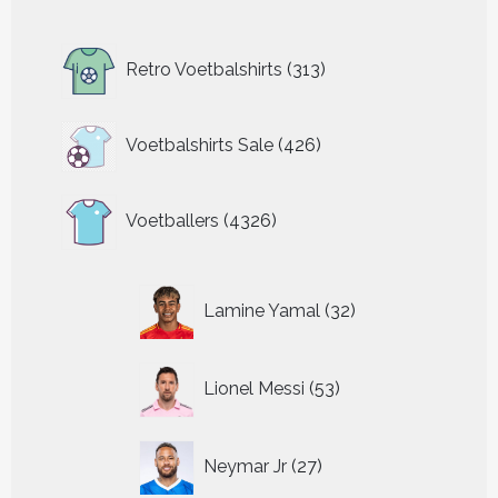
313
Retro Voetbalshirts
313
producten
426
Voetbalshirts Sale
426
producten
4326
Voetballers
4326
producten
32
Lamine Yamal
32
producten
53
Lionel Messi
53
producten
27
Neymar Jr
27
producten