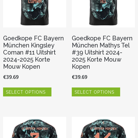
de
de
productpagina
productp
Goedkope FC Bayern
Goedkope FC Bayern
München Kingsley
München Mathys Tel
Coman #11 Uitshirt
#39 Uitshirt 2024-
2024-2025 Korte
2025 Korte Mouw
Mouw Kopen
Kopen
€
39.69
€
39.69
Dit
Dit
SELECT OPTIONS
SELECT OPTIONS
product
product
heeft
heeft
meerdere
meerder
variaties.
variaties.
Deze
Deze
optie
optie
kan
kan
gekozen
gekozen