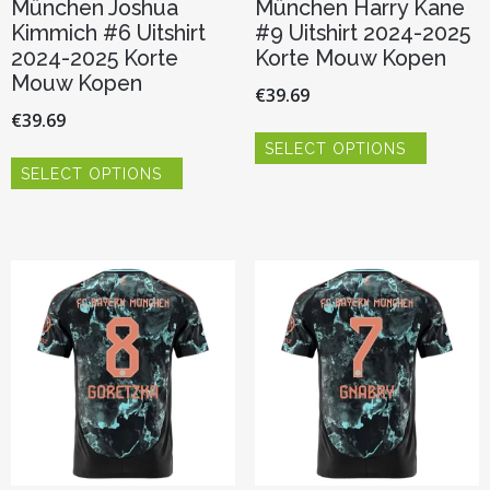
München Joshua
München Harry Kane
Kimmich #6 Uitshirt
#9 Uitshirt 2024-2025
2024-2025 Korte
Korte Mouw Kopen
Mouw Kopen
€
39.69
€
39.69
Dit
SELECT OPTIONS
product
Dit
heeft
SELECT OPTIONS
product
meerder
heeft
variaties.
meerdere
Deze
variaties.
optie
Deze
kan
optie
gekozen
kan
worden
gekozen
op
worden
de
op
productp
de
productpagina