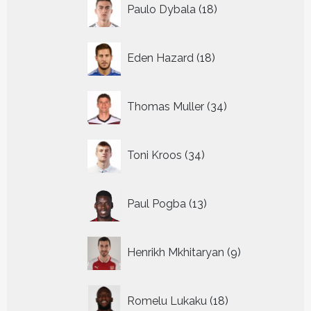
18
Paulo Dybala
18
producten
18
Eden Hazard
18
producten
34
Thomas Muller
34
producten
34
Toni Kroos
34
producten
13
Paul Pogba
13
producten
9
Henrikh Mkhitaryan
9
producten
18
Romelu Lukaku
18
producten