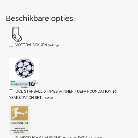
Beschikbare opties:
VOETBALSOKKEN
(
+
€
6.65
)
UCL STARBALL 6 TIMES WINNER + UEFA FOUNDATION 10
YEARS PATCH SET
(
+
€
2.00
)
BUNDESLIGA CHAMPIONS 2024-25 PATCH