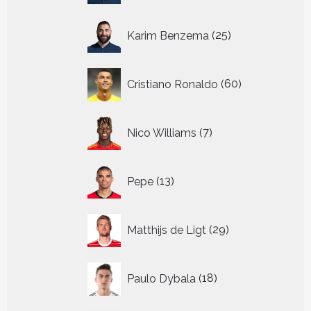
25
Karim Benzema
25
producten
60
Cristiano Ronaldo
60
producten
7
Nico Williams
7
producten
13
Pepe
13
producten
29
Matthijs de Ligt
29
producten
18
Paulo Dybala
18
producten