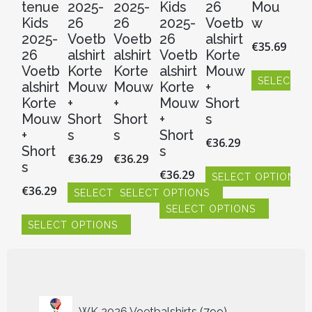
tenue
2025-
2025-
Kids
26
Mou
V
Kids
26
26
2025-
Voetb
w
al
2025-
Voetb
Voetb
26
alshirt
Ko
€
35.69
26
alshirt
alshirt
Voetb
Korte
M
Voetb
Korte
Korte
alshirt
Mouw
w
SELECT O
alshirt
Mouw
Mouw
Korte
+
€
3
Dit
Korte
+
+
Mouw
Short
product
Mouw
Short
Short
+
s
heeft
S
+
s
s
Short
€
36.29
meerdere
Dit
Short
s
€
36.29
€
36.29
variaties.
pr
s
Deze
€
36.29
hee
SELECT OPTIONS
optie
€
36.29
me
SELECT OPTIONS
SELECT OPTIONS
Dit
kan
vari
SELECT OPTIONS
product
Dit
Dit
gekozen
De
heeft
SELECT OPTIONS
product
product
Dit
worden
opt
meerdere
heeft
heeft
product
Dit
op
ka
variaties.
meerdere
meerdere
heeft
product
de
ge
Deze
variaties.
variaties.
meerdere
heeft
productpagin
wo
optie
Deze
Deze
variaties.
meerdere
op
kan
optie
optie
Deze
variaties.
799
de
WK 2026 Voetbalshirts
799
gekozen