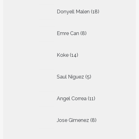
18
Donyell Malen
18
producten
8
Emre Can
8
producten
14
Koke
14
producten
5
Saul Niguez
5
producten
11
Angel Correa
11
producten
8
Jose Gimenez
8
producten
7