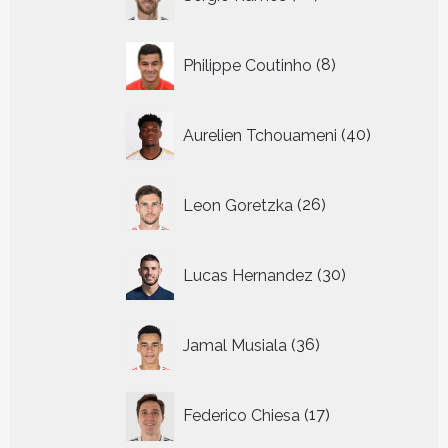
producten
8
Philippe Coutinho
8
producten
40
Aurelien Tchouameni
40
producten
26
Leon Goretzka
26
producten
30
Lucas Hernandez
30
producten
36
Jamal Musiala
36
producten
17
Federico Chiesa
17
producten