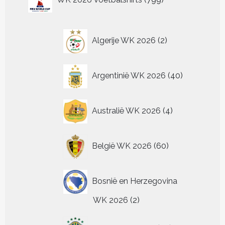
kan
kan
optie
Deze
producten
pr
worden
gekozen
gekozen
kan
optie
op
worden
worden
gekozen
kan
de
op
op
worden
2
gekozen
Algerije WK 2026
2
productpagina
de
de
op
worden
producten
productpagina
productpagina
de
op
productpagina
de
40
Argentinië WK 2026
40
productpagina
producten
4
Australië WK 2026
4
producten
60
België WK 2026
60
producten
Bosnië en Herzegovina
2
WK 2026
2
producten
20