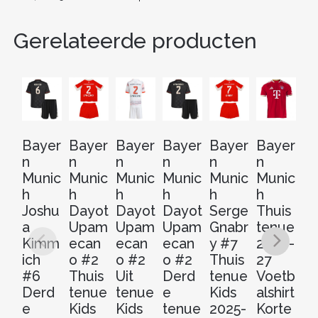
Gerelateerde producten
Bayer
Bayer
Bayer
Bayer
Bayer
Bayer
B
n
n
n
n
n
n
n
Munic
Munic
Munic
Munic
Munic
Munic
M
h
h
h
h
h
h
h
Joshu
Dayot
Dayot
Dayot
Serge
Thuis
J
a
Upam
Upam
Upam
Gnabr
tenue
M
Kimm
ecan
ecan
ecan
y #7
2026-
la
ich
o #2
o #2
o #2
Thuis
27
Th
#6
Thuis
Uit
Derd
tenue
Voetb
t
Derd
tenue
tenue
e
Kids
alshirt
2
e
Kids
Kids
tenue
2025-
Korte
2