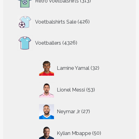
Retro Voetbalshirts
313
producten
426
Voetbalshirts Sale
426
producten
4326
Voetballers
4326
producten
32
Lamine Yamal
32
producten
53
Lionel Messi
53
producten
27
Neymar Jr
27
producten
50
Kylian Mbappe
50
producten