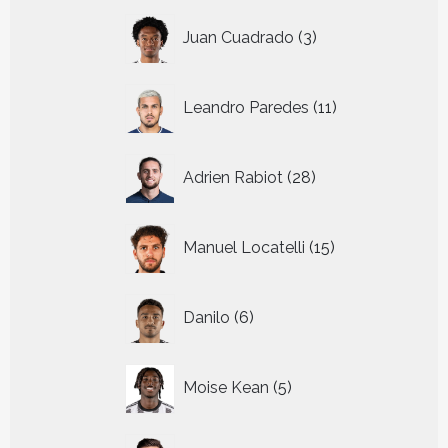
3
Juan Cuadrado
3
producten
11
Leandro Paredes
11
producten
28
Adrien Rabiot
28
producten
15
Manuel Locatelli
15
producten
6
Danilo
6
producten
5
Moise Kean
5
producten
39