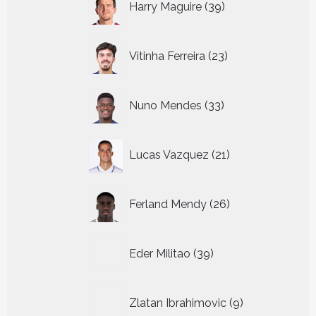
Harry Maguire
39
producten
23
Vitinha Ferreira
23
producten
33
Nuno Mendes
33
producten
21
Lucas Vazquez
21
producten
26
Ferland Mendy
26
producten
39
Eder Militao
39
producten
9
Zlatan Ibrahimovic
9
producten