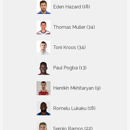
18
Eden Hazard
18
producten
34
Thomas Muller
34
producten
34
Toni Kroos
34
producten
13
Paul Pogba
13
producten
9
Henrikh Mkhitaryan
9
producten
18
Romelu Lukaku
18
producten
22
Sergio Ramos
22