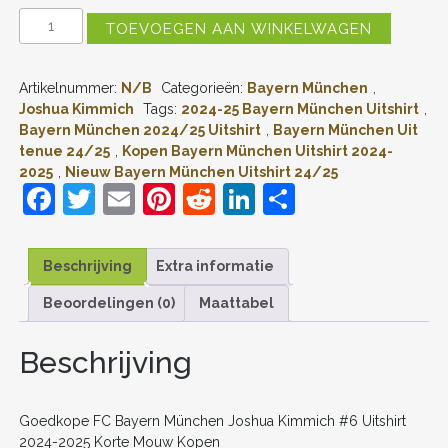
GOEDKOPE
TOEVOEGEN AAN WINKELWAGEN
FC
BAYERN
MÜNCHEN
Artikelnummer:
N/B
Categorieën:
Bayern München
,
JOSHUA
KIMMICH
Joshua Kimmich
Tags:
2024-25 Bayern München Uitshirt
,
#6
Bayern München 2024/25 Uitshirt
,
Bayern München Uit
UITSHIRT
tenue 24/25
,
Kopen Bayern München Uitshirt 2024-
2024-
2025
,
Nieuw Bayern München Uitshirt 24/25
2025
F
T
E
Pi
R
Li
D
KORTE
MOUW
a
w
m
nt
e
n
el
KOPEN
AANTAL
c
itt
ai
er
d
k
e
Beschrijving
Extra informatie
e
er
l
e
di
e
n
Beoordelingen (0)
Maattabel
b
st
t
dI
o
n
Beschrijving
o
k
Goedkope FC Bayern München Joshua Kimmich #6 Uitshirt
2024-2025 Korte Mouw Kopen