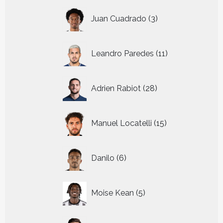
3
Juan Cuadrado
3
producten
11
Leandro Paredes
11
producten
28
Adrien Rabiot
28
producten
15
Manuel Locatelli
15
producten
6
Danilo
6
producten
5
Moise Kean
5
producten
39