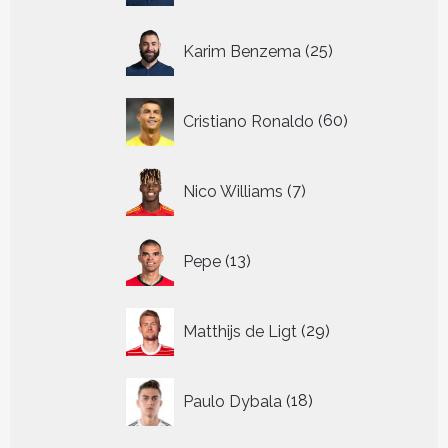
25
Karim Benzema
25
producten
60
Cristiano Ronaldo
60
producten
7
Nico Williams
7
producten
13
Pepe
13
producten
29
Matthijs de Ligt
29
producten
18
Paulo Dybala
18
producten