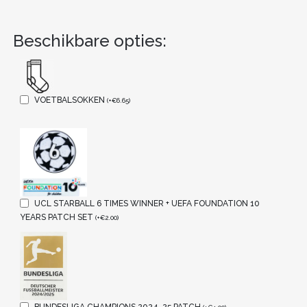
Beschikbare opties:
VOETBALSOKKEN
(
+
€
6.65
)
UCL STARBALL 6 TIMES WINNER + UEFA FOUNDATION 10
YEARS PATCH SET
(
+
€
2.00
)
BUNDESLIGA CHAMPIONS 2024-25 PATCH