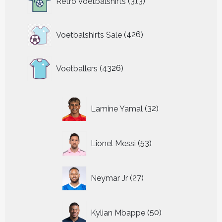
Retro Voetbalshirts
313
producten
426
Voetbalshirts Sale
426
producten
4326
Voetballers
4326
producten
32
Lamine Yamal
32
producten
53
Lionel Messi
53
producten
27
Neymar Jr
27
producten
50
Kylian Mbappe
50
producten