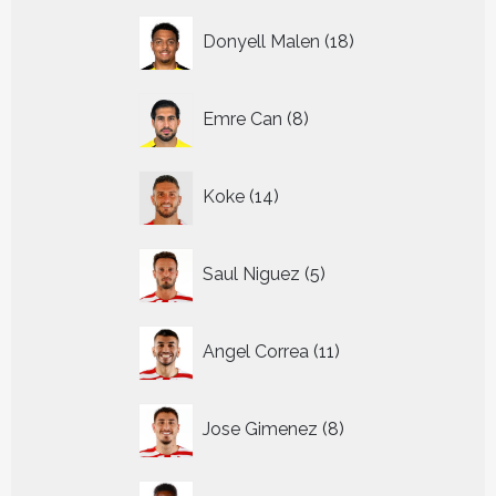
18
Donyell Malen
18
producten
8
Emre Can
8
producten
14
Koke
14
producten
5
Saul Niguez
5
producten
11
Angel Correa
11
producten
8
Jose Gimenez
8
producten
7