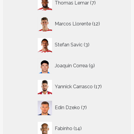
Thomas Lemar
7
producten
12
Marcos Llorente
12
producten
3
Stefan Savic
3
producten
9
Joaquin Correa
9
producten
17
Yannick Carrasco
17
producten
7
Edin Dzeko
7
producten
14
Fabinho
14
producten