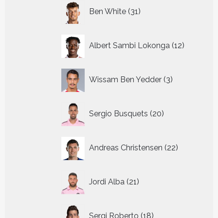
31
Ben White
31
producten
12
Albert Sambi Lokonga
12
producte
3
Wissam Ben Yedder
3
producten
20
Sergio Busquets
20
producten
22
Andreas Christensen
22
producten
21
Jordi Alba
21
producten
18
Sergi Roberto
18