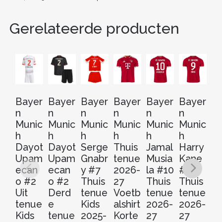
Gerelateerde producten
Bayer
Bayer
Bayer
Bayer
Bayer
Bayer
B
n
n
n
n
n
n
n
Munic
Munic
Munic
Munic
Munic
Munic
M
h
h
h
h
h
h
h 
Dayot
Dayot
Serge
Thuis
Jamal
Harry
Di
Upam
Upam
Gnabr
tenue
Musia
Kane
#
ecan
ecan
y #7
2026-
la #10
#9
Th
o #2
o #2
Thuis
27
Thuis
Thuis
t
Uit
Derd
tenue
Voetb
tenue
tenue
2
tenue
e
Kids
alshirt
2026-
2026-
2
Kids
tenue
2025-
Korte
27
27
V