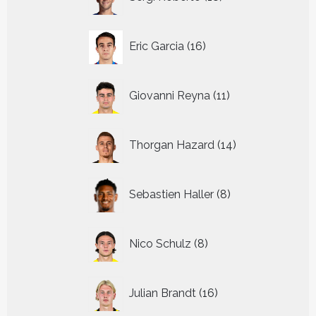
producten
16
Eric Garcia
16
producten
11
Giovanni Reyna
11
producten
14
Thorgan Hazard
14
producten
8
Sebastien Haller
8
producten
8
Nico Schulz
8
producten
16
Julian Brandt
16
producten