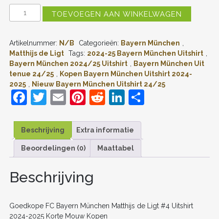
GOEDKOPE
TOEVOEGEN AAN WINKELWAGEN
FC
BAYERN
MÜNCHEN
Artikelnummer:
N/B
Categorieën:
Bayern München
,
MATTHIJS
DE
Matthijs de Ligt
Tags:
2024-25 Bayern München Uitshirt
,
LIGT
Bayern München 2024/25 Uitshirt
,
Bayern München Uit
#4
tenue 24/25
,
Kopen Bayern München Uitshirt 2024-
UITSHIRT
2025
,
Nieuw Bayern München Uitshirt 24/25
2024-
F
T
E
Pi
R
Li
D
2025
KORTE
a
w
m
nt
e
n
el
MOUW
KOPEN
c
itt
ai
er
d
k
e
Beschrijving
Extra informatie
AANTAL
e
er
l
e
di
e
n
Beoordelingen (0)
Maattabel
b
st
t
dI
o
n
Beschrijving
o
k
Goedkope FC Bayern München Matthijs de Ligt #4 Uitshirt
2024-2025 Korte Mouw Kopen