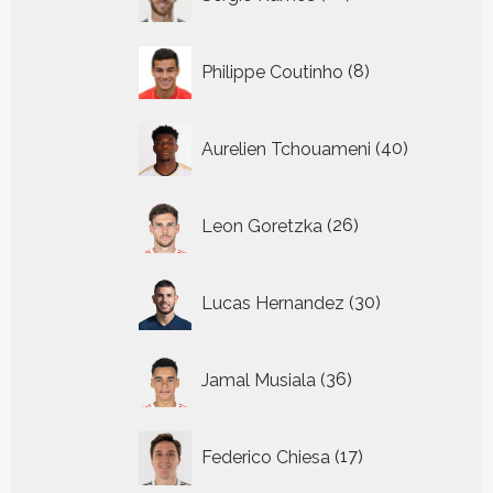
producten
8
Philippe Coutinho
8
producten
40
Aurelien Tchouameni
40
producten
26
Leon Goretzka
26
producten
30
Lucas Hernandez
30
producten
36
Jamal Musiala
36
producten
17
Federico Chiesa
17
producten