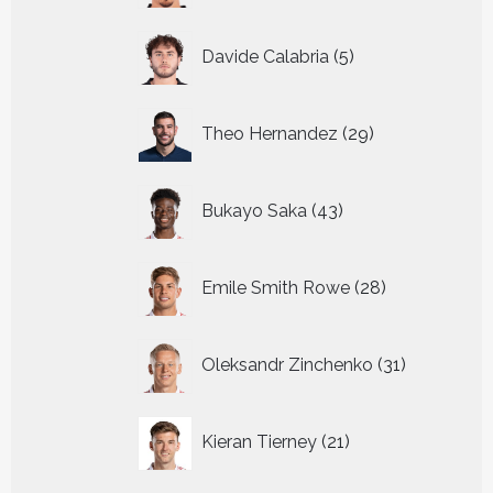
5
Davide Calabria
5
producten
29
Theo Hernandez
29
producten
43
Bukayo Saka
43
producten
28
Emile Smith Rowe
28
producten
31
Oleksandr Zinchenko
31
producten
21
Kieran Tierney
21
producten