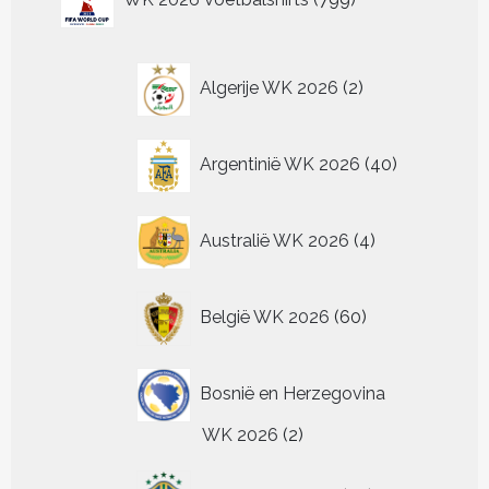
kan
optie
producten
productpagina
productpagin
worden
gekozen
kan
op
worden
gekozen
de
op
worden
2
Algerije WK 2026
2
productpagina
de
op
producten
productpagina
de
productpagina
40
Argentinië WK 2026
40
producten
4
Australië WK 2026
4
producten
60
België WK 2026
60
producten
Bosnië en Herzegovina
2
WK 2026
2
producten
20