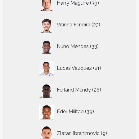
Harry Maguire
39
producten
23
Vitinha Ferreira
23
producten
33
Nuno Mendes
33
producten
21
Lucas Vazquez
21
producten
26
Ferland Mendy
26
producten
39
Eder Militao
39
producten
9
Zlatan Ibrahimovic
9
producten