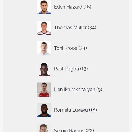
18
Eden Hazard
18
producten
34
Thomas Muller
34
producten
34
Toni Kroos
34
producten
13
Paul Pogba
13
producten
9
Henrikh Mkhitaryan
9
producten
18
Romelu Lukaku
18
producten
22
Sergio Ramos
22