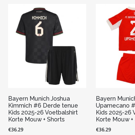
Deze
optie
kan
gekozen
worden
op
de
productpagina
Bayern Munich Joshua
Bayern Munic
Kimmich #6 Derde tenue
Upamecano #2
Kids 2025-26 Voetbalshirt
Kids 2025-26 V
Korte Mouw + Shorts
Korte Mouw + 
€
36.29
€
36.29