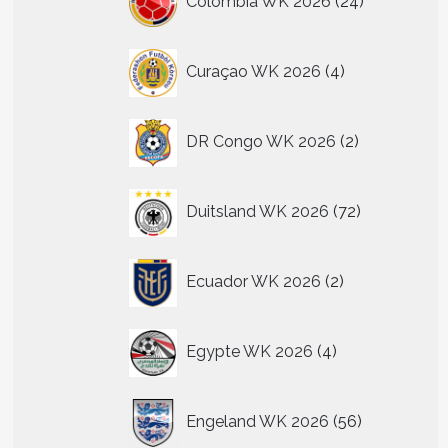
Colombia WK 2026
24
producten
4
Curaçao WK 2026
4
producten
2
DR Congo WK 2026
2
producten
72
Duitsland WK 2026
72
producten
2
Ecuador WK 2026
2
producten
4
Egypte WK 2026
4
producten
56
Engeland WK 2026
56
producten