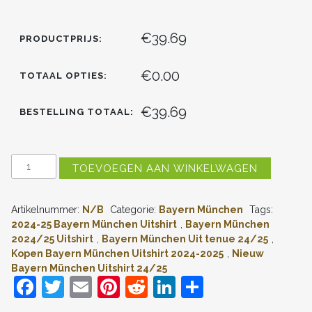
€39.69
PRODUCTPRIJS:
€0.00
TOTAAL OPTIES:
€39.69
BESTELLING TOTAAL:
GOEDKOPE
TOEVOEGEN AAN WINKELWAGEN
FC
BAYERN
MÜNCHEN
Artikelnummer:
N/B
Categorie:
Bayern München
Tags:
UITSHIRT
2024-
2024-25 Bayern München Uitshirt
,
Bayern München
2025
2024/25 Uitshirt
,
Bayern München Uit tenue 24/25
,
KORTE
Kopen Bayern München Uitshirt 2024-2025
,
Nieuw
MOUW
Bayern München Uitshirt 24/25
KOPEN
F
T
E
Pi
R
Li
D
AANTAL
a
w
m
nt
e
n
el