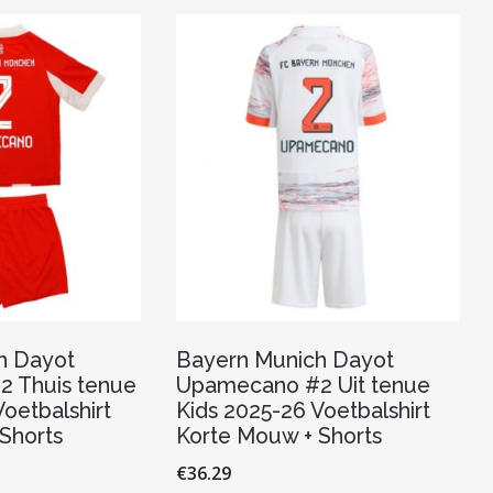
optie
Deze
kan
optie
gekozen
kan
worden
gekozen
op
worden
de
op
productpagina
de
productpagina
h Dayot
Bayern Munich Dayot
 Thuis tenue
Upamecano #2 Uit tenue
oetbalshirt
Kids 2025-26 Voetbalshirt
Shorts
Korte Mouw + Shorts
€
36.29