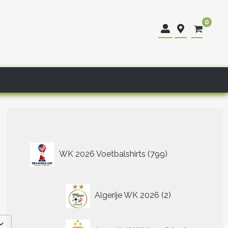
0
799
WK 2026 Voetbalshirts
799
producten
2
Algerije WK 2026
2
producten
40