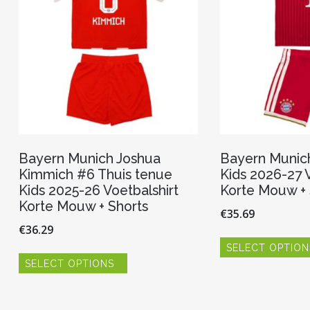
worden
op
de
productpagina
Bayern Munich Joshua
Bayern Munich
Kimmich #6 Thuis tenue
Kids 2026-27 V
Kids 2025-26 Voetbalshirt
Korte Mouw + 
Korte Mouw + Shorts
€
35.69
€
36.29
SELECT OPTION
Dit
SELECT OPTIONS
product
heeft
meerdere
variaties.