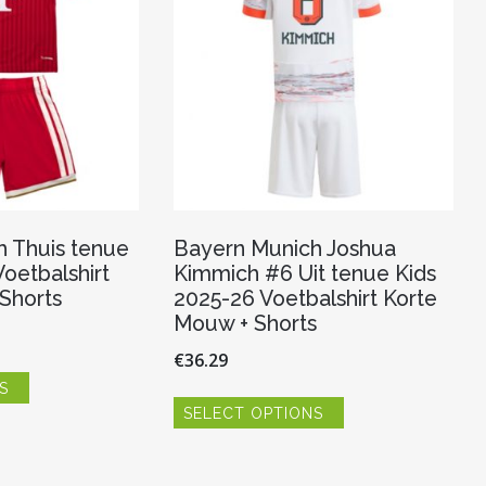
op
op
de
de
productpagina
productpagina
 Thuis tenue
Bayern Munich Joshua
oetbalshirt
Kimmich #6 Uit tenue Kids
Shorts
2025-26 Voetbalshirt Korte
Mouw + Shorts
€
36.29
Dit
S
product
Dit
heeft
SELECT OPTIONS
product
meerdere
heeft
variaties.
meerdere
Deze
variaties.