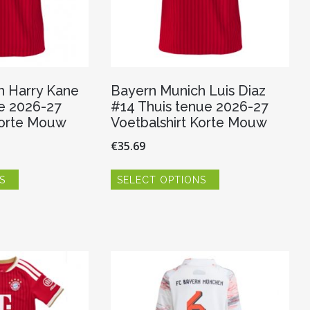
h Harry Kane
Bayern Munich Luis Diaz
e 2026-27
#14 Thuis tenue 2026-27
Korte Mouw
Voetbalshirt Korte Mouw
€
35.69
Dit
Dit
S
SELECT OPTIONS
product
product
heeft
heeft
meerdere
meerdere
variaties.
variaties.
Deze
Deze
optie
optie
kan
kan
gekozen
gekozen
worden
worden