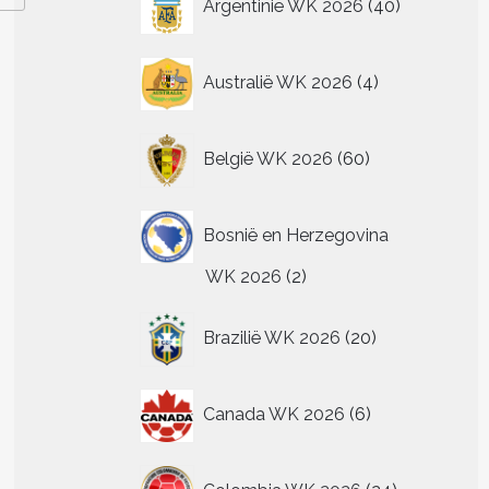
Argentinië WK 2026
40
producten
4
Australië WK 2026
4
producten
60
België WK 2026
60
producten
Bosnië en Herzegovina
2
WK 2026
2
producten
20
Brazilië WK 2026
20
producten
6
Canada WK 2026
6
producten
24