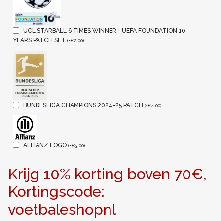
UCL STARBALL 6 TIMES WINNER + UEFA FOUNDATION 10
YEARS PATCH SET
(
+
€
2.00
)
BUNDESLIGA CHAMPIONS 2024-25 PATCH
(
+
€
4.00
)
ALLIANZ LOGO
(
+
€
3.00
)
Krijg 10% korting boven 70€,
Kortingscode:
voetbaleshopnl