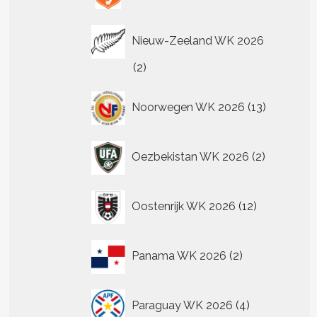
Nieuw-Zeeland WK 2026
2
2
producten
13
Noorwegen WK 2026
13
producten
2
Oezbekistan WK 2026
2
producten
12
Oostenrijk WK 2026
12
producten
2
Panama WK 2026
2
producten
4
Paraguay WK 2026
4
producten