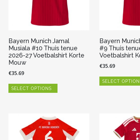
Bayern Munich Jamal
Bayern Munic
Musiala #10 Thuis tenue
#9 Thuis tenu
2026-27 Voetbalshirt Korte
Voetbalshirt 
Mouw
€
35.69
€
35.69
SELECT OPTION
Dit
SELECT OPTIONS
product
heeft
meerdere
variaties.
Deze
optie
kan
gekozen