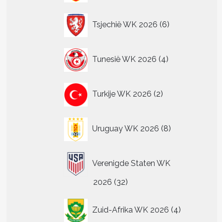
6
Tsjechië WK 2026
6
producten
4
Tunesië WK 2026
4
producten
2
Turkije WK 2026
2
producten
8
Uruguay WK 2026
8
producten
Verenigde Staten WK
32
2026
32
producten
4
Zuid-Afrika WK 2026
4
producten