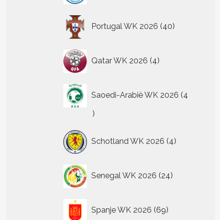
40
Portugal WK 2026
40
producten
4
Qatar WK 2026
4
producten
Saoedi-Arabië WK 2026
4
4
producten
4
Schotland WK 2026
4
producten
24
Senegal WK 2026
24
producten
69
Spanje WK 2026
69
producten