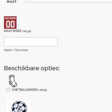
MAAT
MAATWERK
(
+
€
5.56
)
Naam / Nummer
Beschikbare opties:
VOETBALSOKKEN
(
+
€
6.65
)