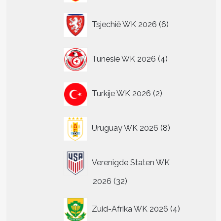
6
Tsjechië WK 2026
6
producten
4
Tunesië WK 2026
4
producten
2
Turkije WK 2026
2
producten
8
Uruguay WK 2026
8
producten
Verenigde Staten WK
32
2026
32
producten
4
Zuid-Afrika WK 2026
4
producten