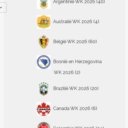
Argentinië WK 2026
40
producten
4
Australië WK 2026
4
producten
60
België WK 2026
60
producten
Bosnië en Herzegovina
2
WK 2026
2
producten
20
Brazilië WK 2026
20
producten
6
Canada WK 2026
6
producten
24