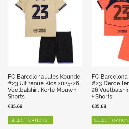
gekozen
worden
op
de
productpagina
FC Barcelona Jules Kounde
FC Barcelona
#23 Uit tenue Kids 2025-26
#23 Derde ten
Voetbalshirt Korte Mouw +
26 Voetbalshi
Shorts
+ Shorts
€
35.68
€
35.68
Dit
SELECT OPTIONS
SELECT OPTION
product
heeft