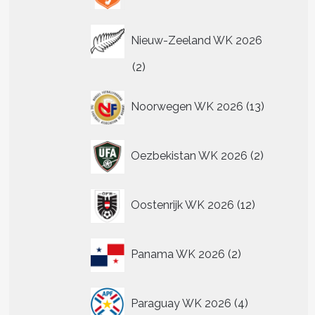
Nieuw-Zeeland WK 2026
2
2
producten
13
Noorwegen WK 2026
13
producten
2
Oezbekistan WK 2026
2
producten
12
Oostenrijk WK 2026
12
producten
2
Panama WK 2026
2
producten
4
Paraguay WK 2026
4
producten