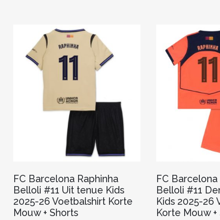
meerdere
variaties.
Deze
optie
kan
gekozen
worden
op
de
productpagina
FC Barcelona Raphinha
FC Barcelona
Belloli #11 Uit tenue Kids
Belloli #11 D
2025-26 Voetbalshirt Korte
Kids 2025-26 V
Mouw + Shorts
Korte Mouw + 