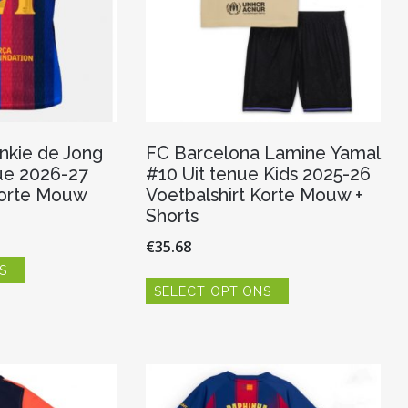
nkie de Jong
FC Barcelona Lamine Yamal
ue 2026-27
#10 Uit tenue Kids 2025-26
Korte Mouw
Voetbalshirt Korte Mouw +
Shorts
€
35.68
Dit
S
product
Dit
heeft
SELECT OPTIONS
product
meerdere
heeft
variaties.
meerdere
Deze
variaties.
optie
Deze
kan
optie
gekozen
kan