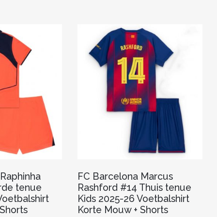
meerdere
meerdere
variaties.
variaties.
Deze
Deze
optie
optie
kan
kan
gekozen
gekozen
worden
worden
op
op
de
de
productpagina
productpagina
 Raphinha
FC Barcelona Marcus
erde tenue
Rashford #14 Thuis tenue
oetbalshirt
Kids 2025-26 Voetbalshirt
Shorts
Korte Mouw + Shorts