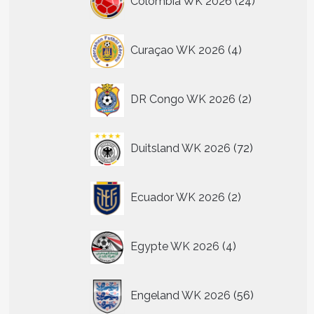
Colombia WK 2026
24
producten
4
Curaçao WK 2026
4
producten
2
DR Congo WK 2026
2
producten
72
Duitsland WK 2026
72
producten
2
Ecuador WK 2026
2
producten
4
Egypte WK 2026
4
producten
56
Engeland WK 2026
56
producten