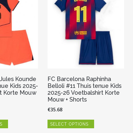
worden
gekozen
op
worden
de
op
productpagina
de
productpagina
 Jules Kounde
FC Barcelona Raphinha
ue Kids 2025-
Belloli #11 Thuis tenue Kids
rt Korte Mouw
2025-26 Voetbalshirt Korte
Mouw + Shorts
€
35.68
Dit
Dit
S
SELECT OPTIONS
product
product
heeft
heeft