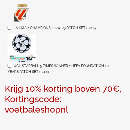
LA LIGA + CHAMPIONS 2024-25 PATCH SET
(
+
€
2.65
)
UCL STARBALL 5 TIMES WINNER + UEFA FOUNDATION 10
YEARS PATCH SET
(
+
€
3.65
)
Krijg 10% korting boven 70€,
Kortingscode:
voetbaleshopnl