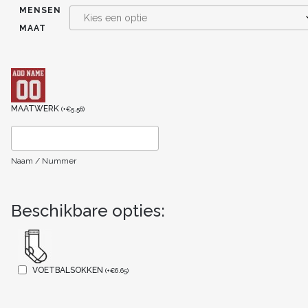
MENSEN
MAAT
MAATWERK
(
+
€
5.56
)
Naam / Nummer
Beschikbare opties:
VOETBALSOKKEN
(
+
€
6.65
)