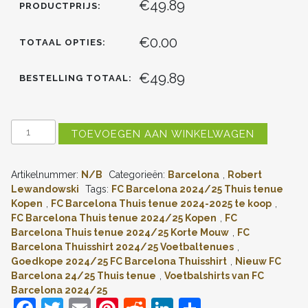
€49.89
PRODUCTPRIJS:
€0.00
TOTAAL OPTIES:
€49.89
BESTELLING TOTAAL:
KOPEN
TOEVOEGEN AAN WINKELWAGEN
FC
BARCELONA
ROBERT
Artikelnummer:
N/B
Categorieën:
Barcelona
,
Robert
LEWANDOWSKI
#9
Lewandowski
Tags:
FC Barcelona 2024/25 Thuis tenue
THUISSHIRT
Kopen
,
FC Barcelona Thuis tenue 2024-2025 te koop
,
2024-
FC Barcelona Thuis tenue 2024/25 Kopen
,
FC
2025
Barcelona Thuis tenue 2024/25 Korte Mouw
,
FC
KORTE
Barcelona Thuisshirt 2024/25 Voetbaltenues
,
MOUW
Goedkope 2024/25 FC Barcelona Thuisshirt
,
Nieuw FC
(+
KORTE
Barcelona 24/25 Thuis tenue
,
Voetbalshirts van FC
BROEKEN)
Barcelona 2024/25
AANTAL