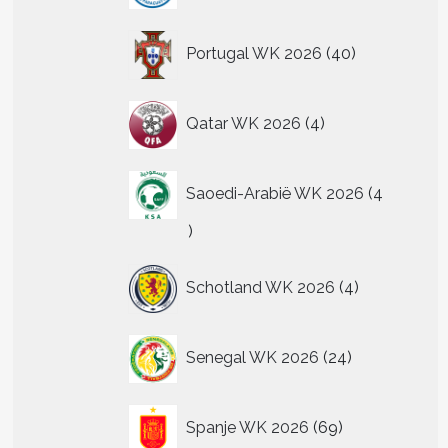
40
Portugal WK 2026
40
producten
4
Qatar WK 2026
4
producten
Saoedi-Arabië WK 2026
4
4
producten
4
Schotland WK 2026
4
producten
24
Senegal WK 2026
24
producten
69
Spanje WK 2026
69
producten