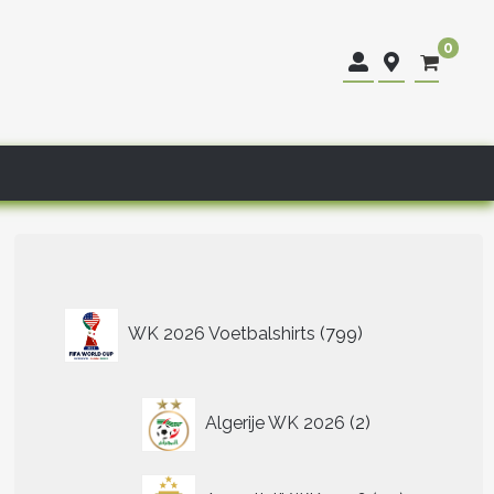
0
799
WK 2026 Voetbalshirts
799
producten
2
Algerije WK 2026
2
producten
40