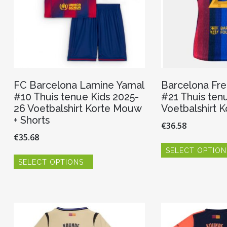
FC Barcelona Lamine Yamal
Barcelona Fre
#10 Thuis tenue Kids 2025-
#21 Thuis ten
26 Voetbalshirt Korte Mouw
Voetbalshirt 
+ Shorts
€
36.58
€
35.68
SELECT OPTION
Dit
SELECT OPTIONS
product
heeft
meerdere
variaties.
Deze
optie
kan