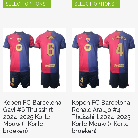
SELECT OPTIONS
SELECT OPTIONS
product
product
heeft
heeft
meerdere
meerder
variaties.
variaties.
Deze
Deze
optie
optie
kan
kan
gekozen
gekozen
worden
worden
op
op
de
de
productpagina
productp
Kopen FC Barcelona
Kopen FC Barcelona
Gavi #6 Thuisshirt
Ronald Araujo #4
2024-2025 Korte
Thuisshirt 2024-2025
Mouw (+ Korte
Korte Mouw (+ Korte
broeken)
broeken)