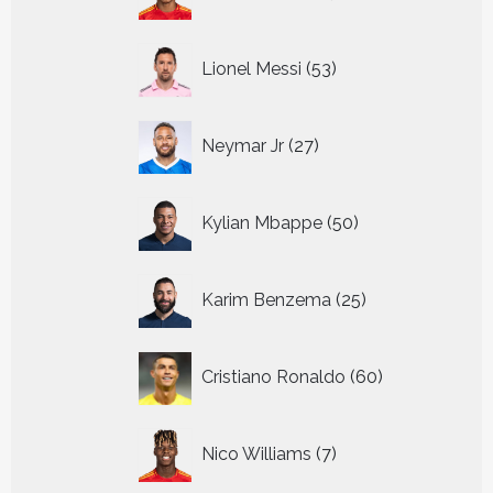
producten
53
Lionel Messi
53
producten
27
Neymar Jr
27
producten
50
Kylian Mbappe
50
producten
25
Karim Benzema
25
producten
60
Cristiano Ronaldo
60
producten
7
Nico Williams
7
producten