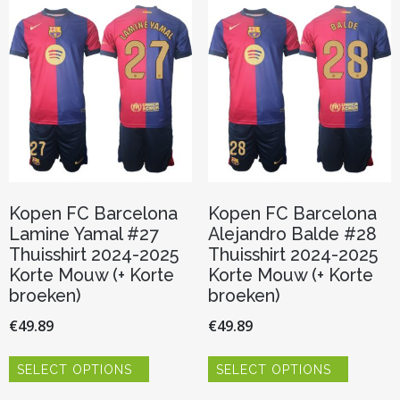
Deze
Deze
optie
optie
kan
kan
gekozen
gekozen
worden
worden
op
op
de
de
productpagina
productp
Kopen FC Barcelona
Kopen FC Barcelona
Lamine Yamal #27
Alejandro Balde #28
Thuisshirt 2024-2025
Thuisshirt 2024-2025
Korte Mouw (+ Korte
Korte Mouw (+ Korte
broeken)
broeken)
€
49.89
€
49.89
Dit
Dit
SELECT OPTIONS
SELECT OPTIONS
product
product
heeft
heeft