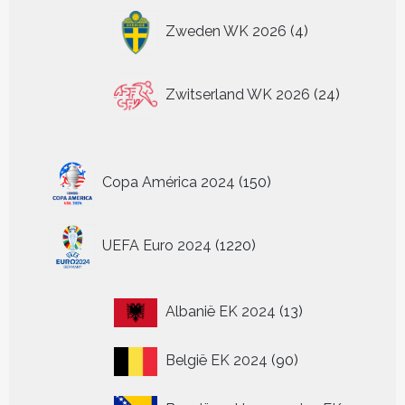
4
Zweden WK 2026
4
producten
24
Zwitserland WK 2026
24
producten
150
Copa América 2024
150
producten
1220
UEFA Euro 2024
1220
producten
13
Albanië EK 2024
13
producten
90
België EK 2024
90
producten