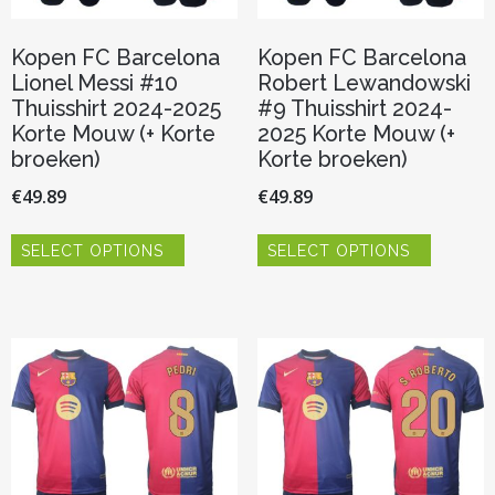
Kopen FC Barcelona
Kopen FC Barcelona
Lionel Messi #10
Robert Lewandowski
Thuisshirt 2024-2025
#9 Thuisshirt 2024-
Korte Mouw (+ Korte
2025 Korte Mouw (+
broeken)
Korte broeken)
€
49.89
€
49.89
Dit
Dit
SELECT OPTIONS
SELECT OPTIONS
product
product
heeft
heeft
meerdere
meerder
variaties.
variaties.
Deze
Deze
optie
optie
kan
kan
gekozen
gekozen
worden
worden
op
op
de
de