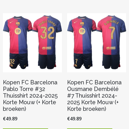
meerdere
meerder
variaties.
variaties.
Deze
Deze
optie
optie
kan
kan
gekozen
gekozen
worden
worden
op
op
de
de
productpagina
productp
Kopen FC Barcelona
Kopen FC Barcelona
Pablo Torre #32
Ousmane Dembélé
Thuisshirt 2024-2025
#7 Thuisshirt 2024-
Korte Mouw (+ Korte
2025 Korte Mouw (+
broeken)
Korte broeken)
€
49.89
€
49.89
Dit
Dit