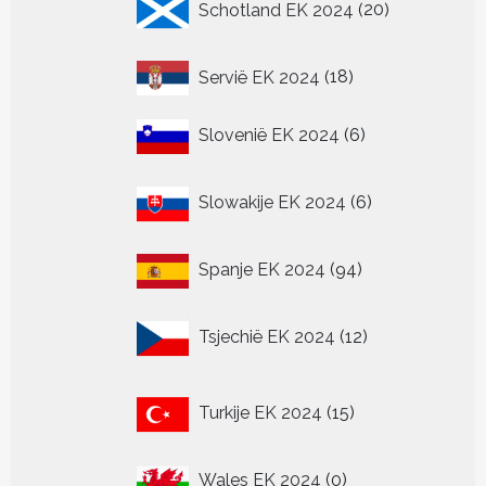
Schotland EK 2024
20
producten
18
Servië EK 2024
18
producten
6
Slovenië EK 2024
6
producten
6
Slowakije EK 2024
6
producten
94
Spanje EK 2024
94
producten
12
Tsjechië EK 2024
12
producten
15
Turkije EK 2024
15
producten
0
Wales EK 2024
0