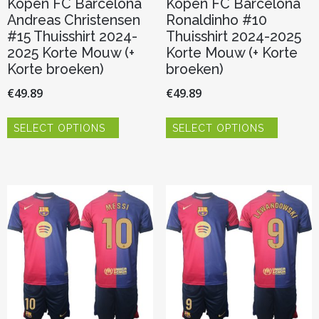
Kopen FC Barcelona
Kopen FC Barcelona
Andreas Christensen
Ronaldinho #10
#15 Thuisshirt 2024-
Thuisshirt 2024-2025
2025 Korte Mouw (+
Korte Mouw (+ Korte
Korte broeken)
broeken)
€
49.89
€
49.89
Dit
Dit
SELECT OPTIONS
SELECT OPTIONS
product
product
heeft
heeft
meerdere
meerder
variaties.
variaties.
Deze
Deze
optie
optie
kan
kan
gekozen
gekozen
worden
worden
op
op
de
de
productpagina
productp