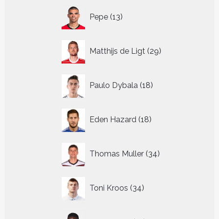
13
Pepe
13
producten
29
Matthijs de Ligt
29
producten
18
Paulo Dybala
18
producten
18
Eden Hazard
18
producten
34
Thomas Muller
34
producten
34
Toni Kroos
34
producten
13