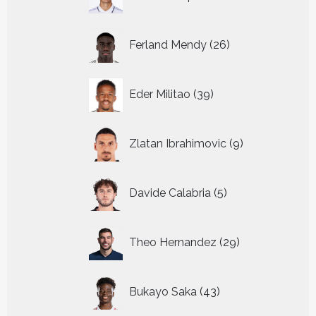
producten
26
Ferland Mendy
26
producten
39
Eder Militao
39
producten
9
Zlatan Ibrahimovic
9
producten
5
Davide Calabria
5
producten
29
Theo Hernandez
29
producten
43
Bukayo Saka
43
producten