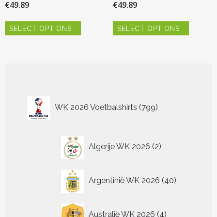
€
49.89
€
49.89
Dit
Dit
SELECT OPTIONS
SELECT OPTIONS
product
product
heeft
heeft
meerdere
meerder
variaties.
variaties.
Deze
Deze
optie
optie
kan
kan
799
gekozen
gekozen
WK 2026 Voetbalshirts
799
worden
worden
producten
op
op
de
de
2
productpagina
productp
Algerije WK 2026
2
producten
40
Argentinië WK 2026
40
producten
4
Australië WK 2026
4