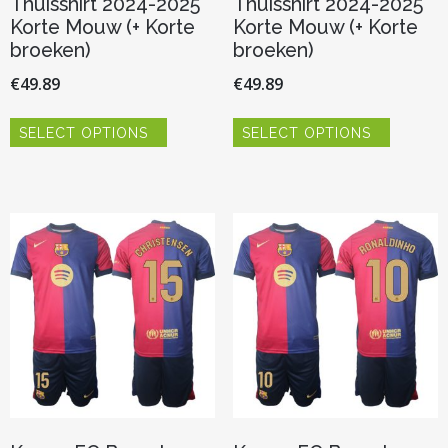
Thuisshirt 2024-2025
Thuisshirt 2024-2025
Korte Mouw (+ Korte
Korte Mouw (+ Korte
broeken)
broeken)
€
49.89
€
49.89
Dit
Dit
SELECT OPTIONS
SELECT OPTIONS
product
product
heeft
heeft
meerdere
meerder
variaties.
variaties.
Deze
Deze
optie
optie
kan
kan
gekozen
gekozen
worden
worden
op
op
de
de
productpagina
productp