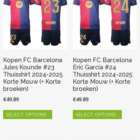
gekozen
gekozen
worden
worden
op
op
de
de
productpagina
productp
Kopen FC Barcelona
Kopen FC Barcelona
Jules Kounde #23
Eric García #24
Thuisshirt 2024-2025
Thuisshirt 2024-2025
Korte Mouw (+ Korte
Korte Mouw (+ Korte
broeken)
broeken)
€
49.89
€
49.89
Dit
Dit
SELECT OPTIONS
SELECT OPTIONS
product
product
heeft
heeft
meerdere
meerder
variaties.
variaties.