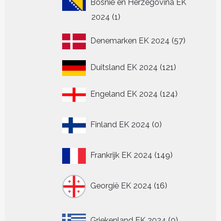
Bosnië en Herzegovina EK
1
2024
1
product
57
Denemarken EK 2024
57
producten
121
Duitsland EK 2024
121
producten
124
Engeland EK 2024
124
producten
0
Finland EK 2024
0
producten
149
Frankrijk EK 2024
149
producten
16
Georgië EK 2024
16
producten
0
Griekenland EK 2024
0