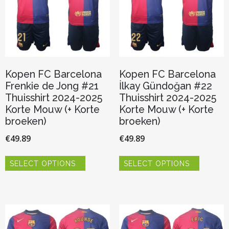
op
op
de
de
productpagina
productp
Kopen FC Barcelona
Kopen FC Barcelona
Frenkie de Jong #21
İlkay Gündoğan #22
Thuisshirt 2024-2025
Thuisshirt 2024-2025
Korte Mouw (+ Korte
Korte Mouw (+ Korte
broeken)
broeken)
€
49.89
€
49.89
Dit
Dit
SELECT OPTIONS
SELECT OPTIONS
product
product
heeft
heeft
meerdere
meerder
variaties.
variaties.
Deze
Deze
optie
optie
kan
kan