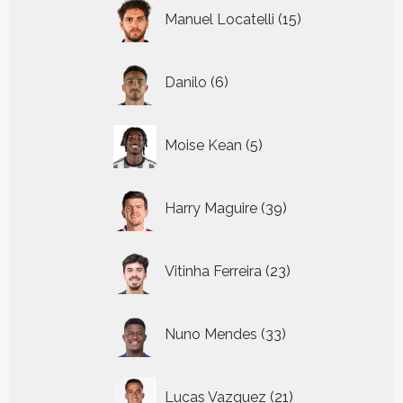
15
Manuel Locatelli
15
producten
6
Danilo
6
producten
5
Moise Kean
5
producten
39
Harry Maguire
39
producten
23
Vitinha Ferreira
23
producten
33
Nuno Mendes
33
producten
21
Lucas Vazquez
21