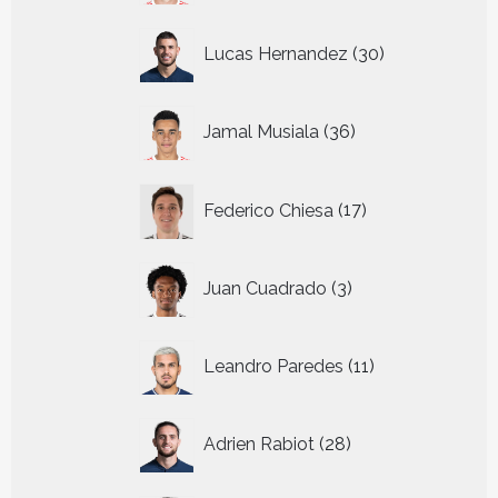
30
Lucas Hernandez
30
producten
36
Jamal Musiala
36
producten
17
Federico Chiesa
17
producten
3
Juan Cuadrado
3
producten
11
Leandro Paredes
11
producten
28
Adrien Rabiot
28
producten