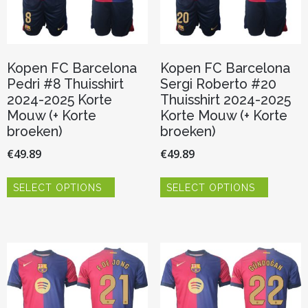
productpagina
productp
Kopen FC Barcelona
Kopen FC Barcelona
Pedri #8 Thuisshirt
Sergi Roberto #20
2024-2025 Korte
Thuisshirt 2024-2025
Mouw (+ Korte
Korte Mouw (+ Korte
broeken)
broeken)
€
49.89
€
49.89
Dit
Dit
SELECT OPTIONS
SELECT OPTIONS
product
product
heeft
heeft
meerdere
meerder
variaties.
variaties.
Deze
Deze
optie
optie
kan
kan
gekozen
gekozen
worden
worden