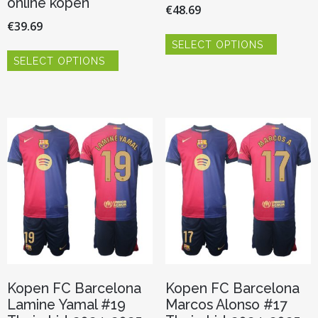
online kopen
€
48.69
€
39.69
Dit
SELECT OPTIONS
product
Dit
heeft
SELECT OPTIONS
product
meerder
heeft
variaties.
meerdere
Deze
variaties.
optie
Deze
kan
optie
gekozen
kan
worden
gekozen
op
worden
de
op
productp
de
productpagina
Kopen FC Barcelona
Kopen FC Barcelona
Lamine Yamal #19
Marcos Alonso #17