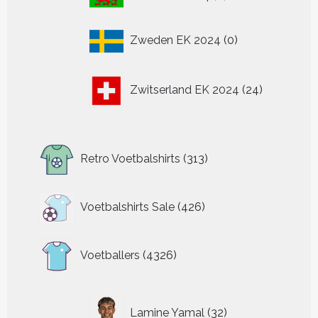
producten
0
Zweden EK 2024
0
producten
24
Zwitserland EK 2024
24
producten
313
Retro Voetbalshirts
313
producten
426
Voetbalshirts Sale
426
producten
4326
Voetballers
4326
producten
32
Lamine Yamal
32