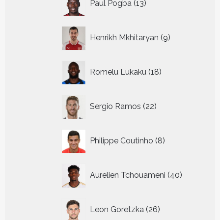
Paul Pogba
13
producten
9
Henrikh Mkhitaryan
9
producten
18
Romelu Lukaku
18
producten
22
Sergio Ramos
22
producten
8
Philippe Coutinho
8
producten
40
Aurelien Tchouameni
40
producten
26
Leon Goretzka
26
producten