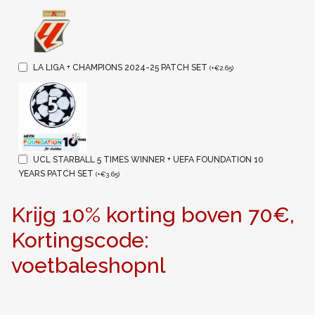
LA LIGA + CHAMPIONS 2024-25 PATCH SET
(
+
€
2.65
)
UCL STARBALL 5 TIMES WINNER + UEFA FOUNDATION 10
YEARS PATCH SET
(
+
€
3.65
)
Krijg 10% korting boven 70€,
Kortingscode:
voetbaleshopnl