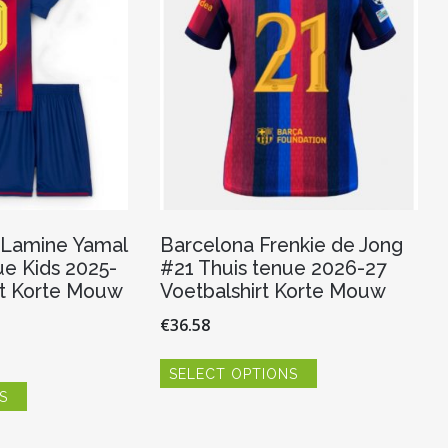
op
op
de
de
productpagina
productpagina
 Lamine Yamal
Barcelona Frenkie de Jong
ue Kids 2025-
#21 Thuis tenue 2026-27
rt Korte Mouw
Voetbalshirt Korte Mouw
€
36.58
Dit
SELECT OPTIONS
product
Dit
heeft
S
product
meerdere
heeft
variaties.
meerdere