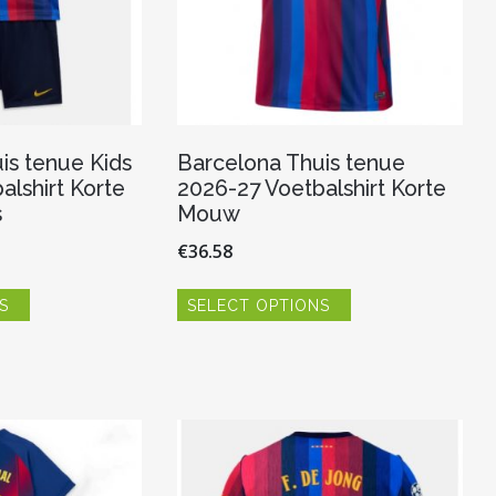
is tenue Kids
Barcelona Thuis tenue
alshirt Korte
2026-27 Voetbalshirt Korte
s
Mouw
€
36.58
Dit
Dit
S
SELECT OPTIONS
product
product
heeft
heeft
meerdere
meerdere
variaties.
variaties.
Deze
Deze
optie
optie
kan
kan
gekozen
gekozen
worden
worden