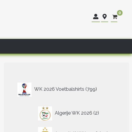
0
799
WK 2026 Voetbalshirts
799
producten
2
Algerije WK 2026
2
producten
40