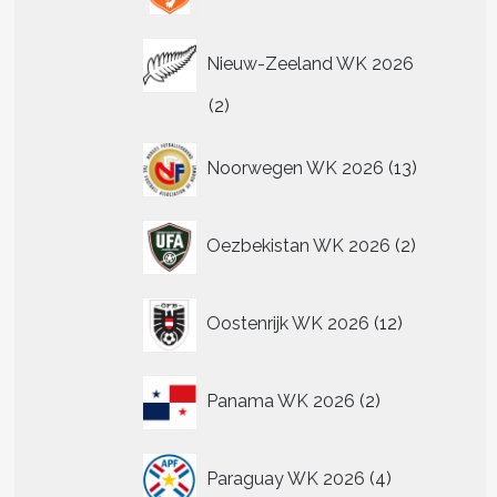
Nieuw-Zeeland WK 2026
2
2
producten
13
Noorwegen WK 2026
13
producten
2
Oezbekistan WK 2026
2
producten
12
Oostenrijk WK 2026
12
producten
2
Panama WK 2026
2
producten
4
Paraguay WK 2026
4
producten