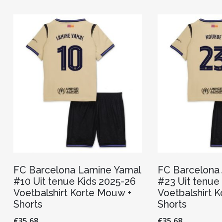
Deze
optie
kan
gekozen
worden
op
de
productpagina
FC Barcelona Lamine Yamal
FC Barcelona
#10 Uit tenue Kids 2025-26
#23 Uit tenue
Voetbalshirt Korte Mouw +
Voetbalshirt 
Shorts
Shorts
€
35.68
€
35.68