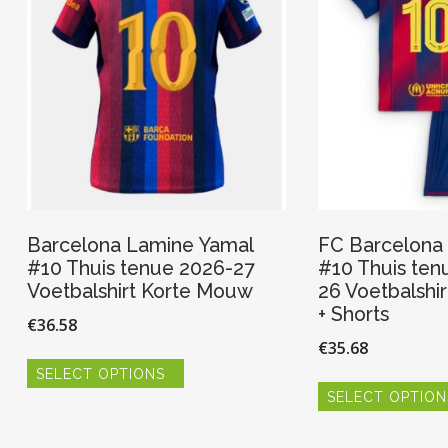
worden
op
de
productpagina
Barcelona Lamine Yamal
FC Barcelona
#10 Thuis tenue 2026-27
#10 Thuis ten
Voetbalshirt Korte Mouw
26 Voetbalshi
+ Shorts
€
36.58
€
35.68
Dit
SELECT OPTIONS
product
heeft
SELECT OPTION
meerdere
variaties.