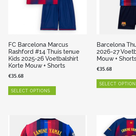
FC Barcelona Marcus
Barcelona Thu
Rashford #14 Thuis tenue
2026-27 Voetb
Kids 2025-26 Voetbalshirt
Mouw + Short
Korte Mouw + Shorts
€
35.68
€
35.68
SELECT OPTION
Dit
SELECT OPTIONS
product
heeft
meerdere
variaties.
Deze
optie
kan
gekozen