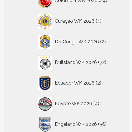
Colombia WK 2026
24
producten
4
Curaçao WK 2026
4
producten
2
DR Congo WK 2026
2
producten
72
Duitsland WK 2026
72
producten
2
Ecuador WK 2026
2
producten
4
Egypte WK 2026
4
producten
56
Engeland WK 2026
56
producten