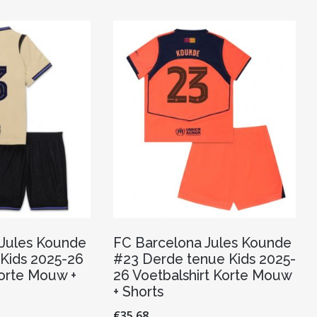
Deze
variaties.
optie
Deze
kan
optie
gekozen
kan
worden
gekozen
op
worden
de
op
productpagina
de
productpagina
 Jules Kounde
FC Barcelona Jules Kounde
 Kids 2025-26
#23 Derde tenue Kids 2025-
Korte Mouw +
26 Voetbalshirt Korte Mouw
+ Shorts
€
35.68