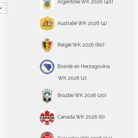
Argentinië WK 2026
40
producten
4
Australië WK 2026
4
producten
60
België WK 2026
60
producten
Bosnië en Herzegovina
2
WK 2026
2
producten
20
Brazilië WK 2026
20
producten
6
Canada WK 2026
6
producten
24