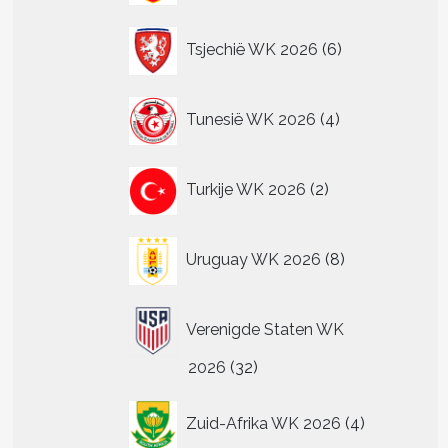
6
Tsjechië WK 2026
6
producten
4
Tunesië WK 2026
4
producten
2
Turkije WK 2026
2
producten
8
Uruguay WK 2026
8
producten
Verenigde Staten WK
32
2026
32
producten
4
Zuid-Afrika WK 2026
4
producten