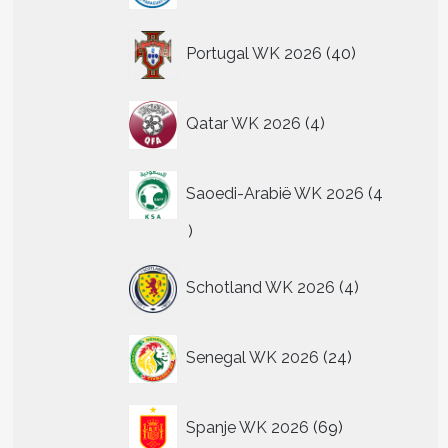
40
Portugal WK 2026
40
producten
4
Qatar WK 2026
4
producten
Saoedi-Arabië WK 2026
4
4
producten
4
Schotland WK 2026
4
producten
24
Senegal WK 2026
24
producten
69
Spanje WK 2026
69
producten