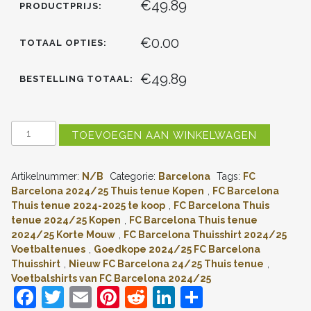
€49.89
PRODUCTPRIJS:
€0.00
TOTAAL OPTIES:
€49.89
BESTELLING TOTAAL:
KOPEN
TOEVOEGEN AAN WINKELWAGEN
FC
BARCELONA
RONALDINHO
Artikelnummer:
N/B
Categorie:
Barcelona
Tags:
FC
#10
THUISSHIRT
Barcelona 2024/25 Thuis tenue Kopen
,
FC Barcelona
2024-
Thuis tenue 2024-2025 te koop
,
FC Barcelona Thuis
2025
tenue 2024/25 Kopen
,
FC Barcelona Thuis tenue
KORTE
2024/25 Korte Mouw
,
FC Barcelona Thuisshirt 2024/25
MOUW
Voetbaltenues
,
Goedkope 2024/25 FC Barcelona
(+
Thuisshirt
,
Nieuw FC Barcelona 24/25 Thuis tenue
,
KORTE
BROEKEN)
Voetbalshirts van FC Barcelona 2024/25
AANTAL
F
T
E
Pi
R
Li
D