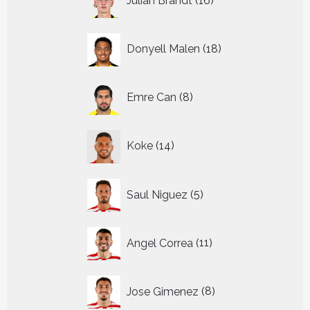
Julian Brandt
16
producten
18
Donyell Malen
18
producten
8
Emre Can
8
producten
14
Koke
14
producten
5
Saul Niguez
5
producten
11
Angel Correa
11
producten
8
Jose Gimenez
8
producten