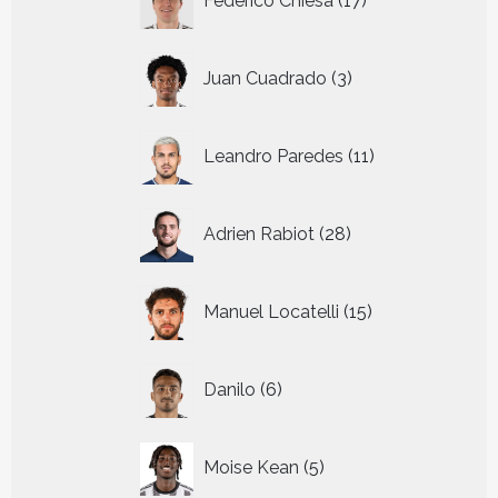
Federico Chiesa
17
producten
3
Juan Cuadrado
3
producten
11
Leandro Paredes
11
producten
28
Adrien Rabiot
28
producten
15
Manuel Locatelli
15
producten
6
Danilo
6
producten
5
Moise Kean
5
producten