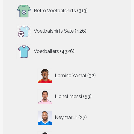
313
Retro Voetbalshirts
313
producten
426
Voetbalshirts Sale
426
producten
4326
Voetballers
4326
producten
32
Lamine Yamal
32
producten
53
Lionel Messi
53
producten
27
Neymar Jr
27
producten