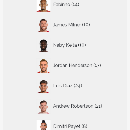
14
Fabinho
14
producten
10
James Milner
10
producten
10
Naby Keita
10
producten
17
Jordan Henderson
17
producten
24
Luis Diaz
24
producten
21
Andrew Robertson
21
producten
8
Dimitri Payet
8
producten