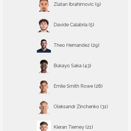
9
Zlatan Ibrahimovic
9
producten
5
Davide Calabria
5
producten
29
Theo Hernandez
29
producten
43
Bukayo Saka
43
producten
28
Emile Smith Rowe
28
producten
31
Oleksandr Zinchenko
31
producten
21
Kieran Tierney
21
producten