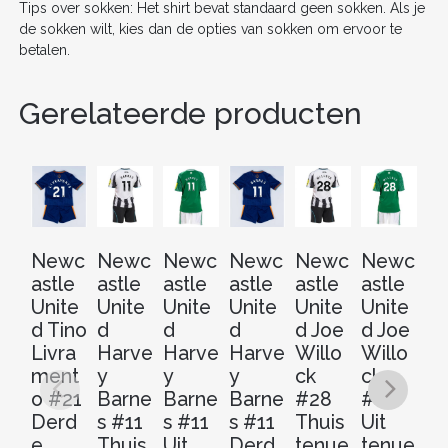
Tips over sokken: Het shirt bevat standaard geen sokken. Als je
de sokken wilt, kies dan de opties van sokken om ervoor te
betalen.
Gerelateerde producten
Newc
Newc
Newc
Newc
Newc
Newc
N
astle
astle
astle
astle
astle
astle
as
Unite
Unite
Unite
Unite
Unite
Unite
Un
d Tino
d
d
d
d Joe
d Joe
d 
Livra
Harve
Harve
Harve
Willo
Willo
Wi
ment
y
y
y
ck
ck
c
o #21
Barne
Barne
Barne
#28
#28
#
Derd
s #11
s #11
s #11
Thuis
Uit
D
e
Thuis
Uit
Derd
tenue
tenue
e