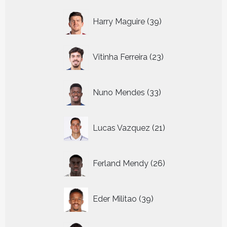
39
Harry Maguire
39
producten
23
Vitinha Ferreira
23
producten
33
Nuno Mendes
33
producten
21
Lucas Vazquez
21
producten
26
Ferland Mendy
26
producten
39
Eder Militao
39
producten