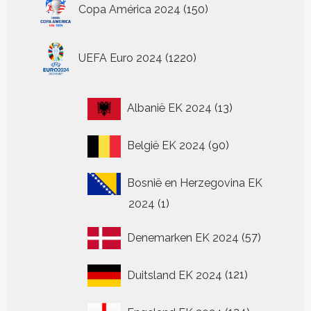
150
Copa América 2024
150
producten
1220
UEFA Euro 2024
1220
producten
13
Albanië EK 2024
13
producten
90
België EK 2024
90
producten
Bosnië en Herzegovina EK
1
2024
1
product
57
Denemarken EK 2024
57
producten
121
Duitsland EK 2024
121
producten
124