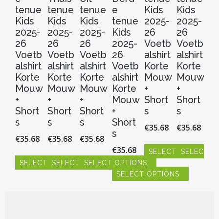
tenue
tenue
tenue
e
Kids
Kids
t
Kids
Kids
Kids
tenue
2025-
2025-
Ki
2025-
2025-
2025-
Kids
26
26
20
26
26
26
2025-
Voetb
Voetb
2
Voetb
Voetb
Voetb
26
alshirt
alshirt
V
alshirt
alshirt
alshirt
Voetb
Korte
Korte
al
Korte
Korte
Korte
alshirt
Mouw
Mouw
Ko
Mouw
Mouw
Mouw
Korte
+
+
M
+
+
+
Mouw
Short
Short
+
Short
Short
Short
+
s
s
Sh
s
s
s
Short
s
€
35.68
€
35.68
s
€
35.68
€
35.68
€
35.68
€
3
€
35.68
SELECT OPTIONS
SELECT O
SELECT OPTIONS
SELECT OPTIONS
SELECT OPTIONS
S
Dit
Dit
SELECT OPTIONS
product
product
Dit
Dit
Dit
Dit
heeft
heeft
product
product
product
pr
Dit
meerdere
meerdere
heeft
heeft
heeft
hee
product
variaties.
variaties.
meerdere
meerdere
meerdere
me
heeft
Deze
Deze
variaties.
variaties.
variaties.
vari
meerdere