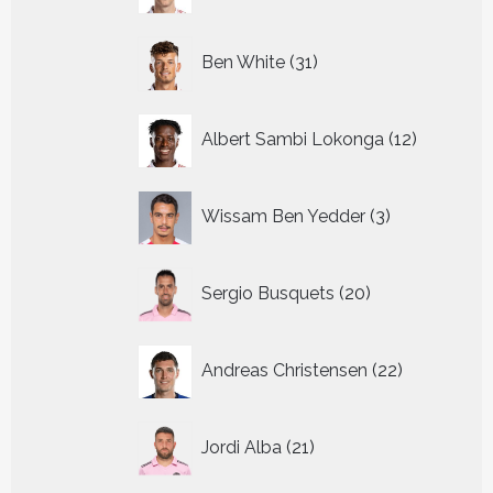
31
Ben White
31
producten
12
Albert Sambi Lokonga
12
producte
3
Wissam Ben Yedder
3
producten
20
Sergio Busquets
20
producten
22
Andreas Christensen
22
producten
21
Jordi Alba
21
producten