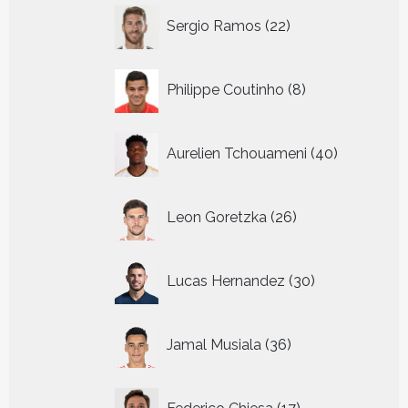
22
Sergio Ramos
22
producten
8
Philippe Coutinho
8
producten
40
Aurelien Tchouameni
40
producten
26
Leon Goretzka
26
producten
30
Lucas Hernandez
30
producten
36
Jamal Musiala
36
producten
17