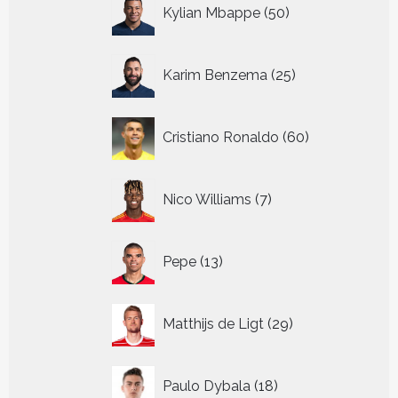
50
Kylian Mbappe
50
producten
25
Karim Benzema
25
producten
60
Cristiano Ronaldo
60
producten
7
Nico Williams
7
producten
13
Pepe
13
producten
29
Matthijs de Ligt
29
producten
18
Paulo Dybala
18
producten