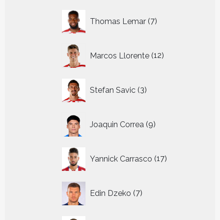
7
Thomas Lemar
7
producten
12
Marcos Llorente
12
producten
3
Stefan Savic
3
producten
9
Joaquin Correa
9
producten
17
Yannick Carrasco
17
producten
7
Edin Dzeko
7
producten