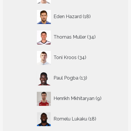
18
Eden Hazard
18
producten
34
Thomas Muller
34
producten
34
Toni Kroos
34
producten
13
Paul Pogba
13
producten
9
Henrikh Mkhitaryan
9
producten
18
Romelu Lukaku
18
producten