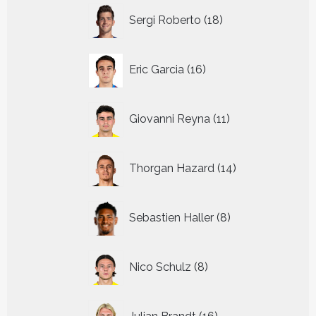
18
Sergi Roberto
18
producten
16
Eric Garcia
16
producten
11
Giovanni Reyna
11
producten
14
Thorgan Hazard
14
producten
8
Sebastien Haller
8
producten
8
Nico Schulz
8
producten
16