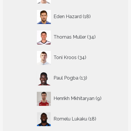
18
Eden Hazard
18
producten
34
Thomas Muller
34
producten
34
Toni Kroos
34
producten
13
Paul Pogba
13
producten
9
Henrikh Mkhitaryan
9
producten
18
Romelu Lukaku
18
producten