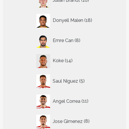
Julian Brandt
16
producten
18
Donyell Malen
18
producten
8
Emre Can
8
producten
14
Koke
14
producten
5
Saul Niguez
5
producten
11
Angel Correa
11
producten
8
Jose Gimenez
8
producten