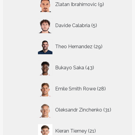
9
Zlatan Ibrahimovic
9
producten
5
Davide Calabria
5
producten
29
Theo Hernandez
29
producten
43
Bukayo Saka
43
producten
28
Emile Smith Rowe
28
producten
31
Oleksandr Zinchenko
31
producten
21
Kieran Tierney
21
producten