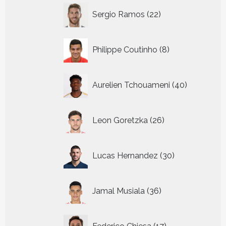
22
Sergio Ramos
22
producten
8
Philippe Coutinho
8
producten
40
Aurelien Tchouameni
40
producten
26
Leon Goretzka
26
producten
30
Lucas Hernandez
30
producten
36
Jamal Musiala
36
producten
17