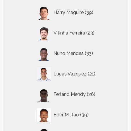
39
Harry Maguire
39
producten
23
Vitinha Ferreira
23
producten
33
Nuno Mendes
33
producten
21
Lucas Vazquez
21
producten
26
Ferland Mendy
26
producten
39
Eder Militao
39
producten