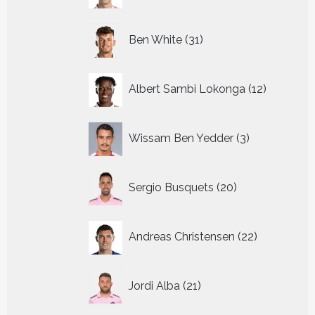
31
Ben White
31
producten
12
Albert Sambi Lokonga
12
producte
3
Wissam Ben Yedder
3
producten
20
Sergio Busquets
20
producten
22
Andreas Christensen
22
producten
21
Jordi Alba
21
producten