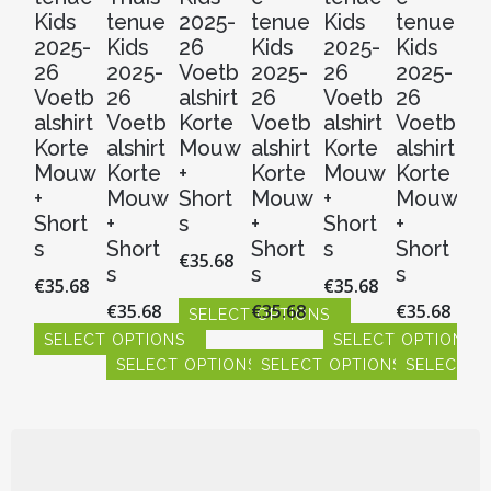
Kids
tenue
2025-
tenue
Kids
tenue
t
2025-
Kids
26
Kids
2025-
Kids
Ki
26
2025-
Voetb
2025-
26
2025-
20
Voetb
26
alshirt
26
Voetb
26
2
alshirt
Voetb
Korte
Voetb
alshirt
Voetb
V
Korte
alshirt
Mouw
alshirt
Korte
alshirt
al
Mouw
Korte
+
Korte
Mouw
Korte
Ko
+
Mouw
Short
Mouw
+
Mouw
M
Short
+
s
+
Short
+
+
s
Short
Short
s
Short
Sh
€
35.68
s
s
s
s
€
35.68
€
35.68
€
35.68
€
35.68
€
35.68
€
3
SELECT OPTIONS
SELECT OPTIONS
SELECT OPTIONS
Dit
SELECT OPTIONS
product
SELECT OPTIONS
SELECT O
S
Dit
Dit
heeft
product
product
Dit
Dit
Dit
Dit
meerdere
heeft
heeft
product
product
product
pr
variaties.
meerdere
meerdere
heeft
heeft
heeft
hee
Deze
variaties.
variaties.
meerdere
meerdere
meerdere
me
optie
Deze
Deze
variaties.
variaties.
variaties.
vari