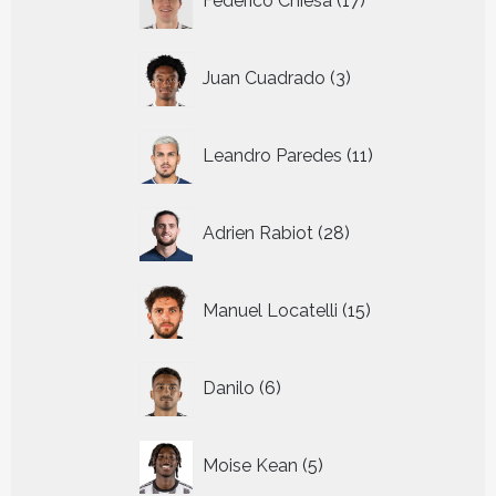
Federico Chiesa
17
producten
3
Juan Cuadrado
3
producten
11
Leandro Paredes
11
producten
28
Adrien Rabiot
28
producten
15
Manuel Locatelli
15
producten
6
Danilo
6
producten
5
Moise Kean
5
producten