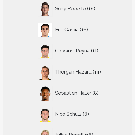
18
Sergi Roberto
18
producten
16
Eric Garcia
16
producten
11
Giovanni Reyna
11
producten
14
Thorgan Hazard
14
producten
8
Sebastien Haller
8
producten
8
Nico Schulz
8
producten
16