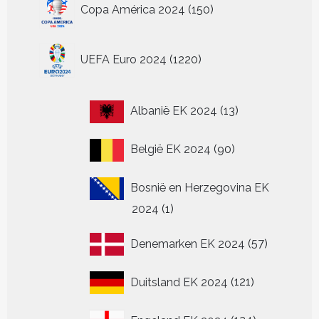
150
Copa América 2024
150
producten
1220
UEFA Euro 2024
1220
producten
13
Albanië EK 2024
13
producten
90
België EK 2024
90
producten
Bosnië en Herzegovina EK
1
2024
1
product
57
Denemarken EK 2024
57
producten
121
Duitsland EK 2024
121
producten
124