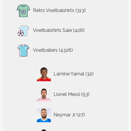
313
Retro Voetbalshirts
313
producten
426
Voetbalshirts Sale
426
producten
4326
Voetballers
4326
producten
32
Lamine Yamal
32
producten
53
Lionel Messi
53
producten
27
Neymar Jr
27
producten