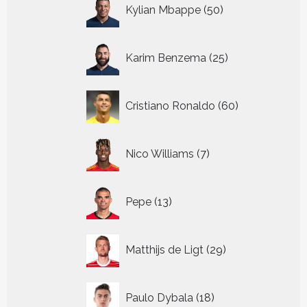
50
Kylian Mbappe
50
producten
25
Karim Benzema
25
producten
60
Cristiano Ronaldo
60
producten
7
Nico Williams
7
producten
13
Pepe
13
producten
29
Matthijs de Ligt
29
producten
18
Paulo Dybala
18
producten