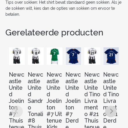
Tips over sokken: Het shirt bevat standaard geen sokken. Als je
de sokken wilt, kies dan de opties van sokken om ervoor te
betalen.
Gerelateerde producten
Newc
Newc
Newc
Newc
Newc
Newc
N
astle
astle
astle
astle
astle
astle
as
Unite
Unite
Unite
Unite
Unite
Unite
Un
d
d
d
d
d Tino
d Tino
d
Joelin
Sandr
Joelin
Joelin
Livra
Livra
H
ton
o
ton
ton
ment
ment
y
#7
Tonali
#7 Uit
#7
o #21
o #21
B
Thuis
#8
tenue
Derd
Thuis
Derd
s 
tenue
Thuis
Kids
e
tenue
e
Th