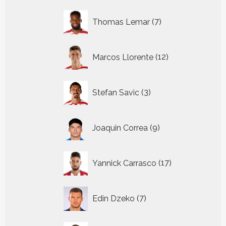
7
Thomas Lemar
7
producten
12
Marcos Llorente
12
producten
3
Stefan Savic
3
producten
9
Joaquin Correa
9
producten
17
Yannick Carrasco
17
producten
7
Edin Dzeko
7
producten