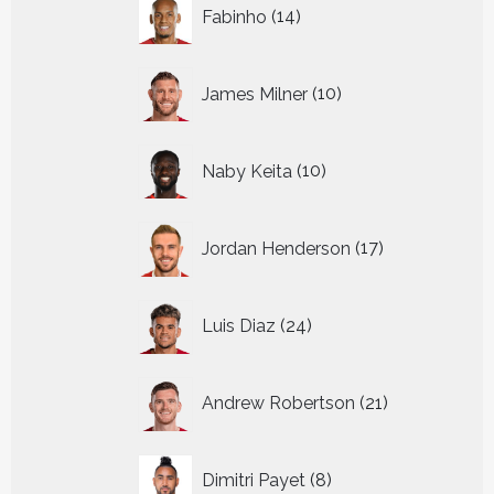
14
Fabinho
14
producten
10
James Milner
10
producten
10
Naby Keita
10
producten
17
Jordan Henderson
17
producten
24
Luis Diaz
24
producten
21
Andrew Robertson
21
producten
8
Dimitri Payet
8
producten