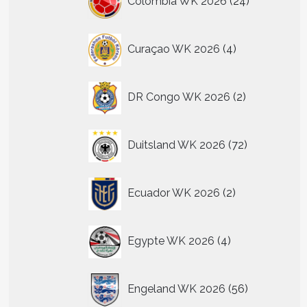
Colombia WK 2026
24
producten
4
Curaçao WK 2026
4
producten
2
DR Congo WK 2026
2
producten
72
Duitsland WK 2026
72
producten
2
Ecuador WK 2026
2
producten
4
Egypte WK 2026
4
producten
56
Engeland WK 2026
56
producten