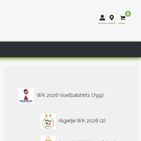
0
799
WK 2026 Voetbalshirts
799
producten
2
Algerije WK 2026
2
producten
40