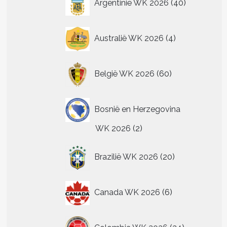
Argentinië WK 2026
40
producten
4
Australië WK 2026
4
producten
60
België WK 2026
60
producten
Bosnië en Herzegovina
2
WK 2026
2
producten
20
Brazilië WK 2026
20
producten
6
Canada WK 2026
6
producten
24