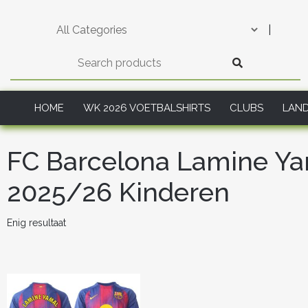
Skip
to
|
content
HOME
WK 2026 VOETBALSHIRTS
CLUBS
LAN
FC Barcelona Lamine Ya
2025/26 Kinderen
Enig resultaat