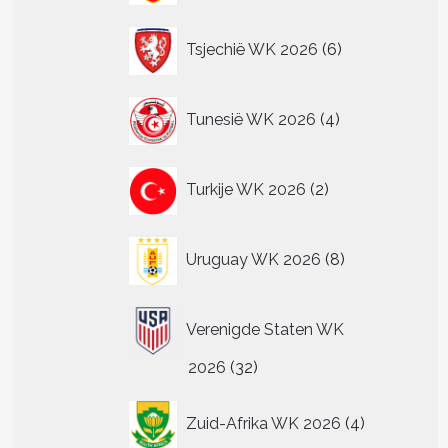
6
Tsjechië WK 2026
6
producten
4
Tunesië WK 2026
4
producten
2
Turkije WK 2026
2
producten
8
Uruguay WK 2026
8
producten
Verenigde Staten WK
32
2026
32
producten
4
Zuid-Afrika WK 2026
4
producten