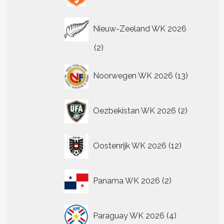
Nieuw-Zeeland WK 2026
2
2
producten
13
Noorwegen WK 2026
13
producten
2
Oezbekistan WK 2026
2
producten
12
Oostenrijk WK 2026
12
producten
2
Panama WK 2026
2
producten
4
Paraguay WK 2026
4
producten