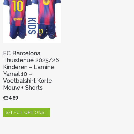
FC Barcelona
Thuistenue 2025/26
Kinderen – Lamine
Yamal 10 –
Voetbalshirt Korte
Mouw + Shorts
€
34.89
Dit
SELECT OPTIONS
product
heeft
meerdere
variaties.