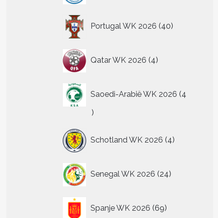
40
Portugal WK 2026
40
producten
4
Qatar WK 2026
4
producten
Saoedi-Arabië WK 2026
4
4
producten
4
Schotland WK 2026
4
producten
24
Senegal WK 2026
24
producten
69
Spanje WK 2026
69
producten