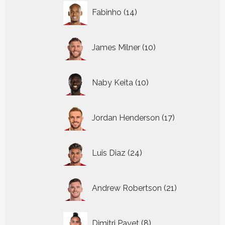
14
Fabinho
14
producten
10
James Milner
10
producten
10
Naby Keita
10
producten
17
Jordan Henderson
17
producten
24
Luis Diaz
24
producten
21
Andrew Robertson
21
producten
8
Dimitri Payet
8