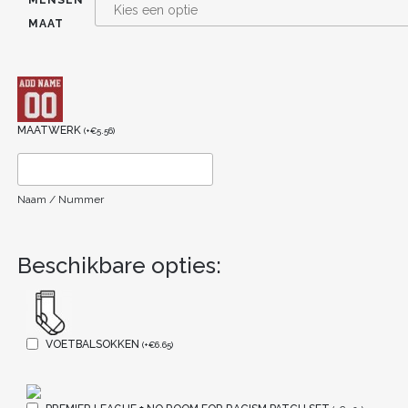
MAAT
MAATWERK
(
+
€
5.56
)
Naam / Nummer
Beschikbare opties:
VOETBALSOKKEN
(
+
€
6.65
)