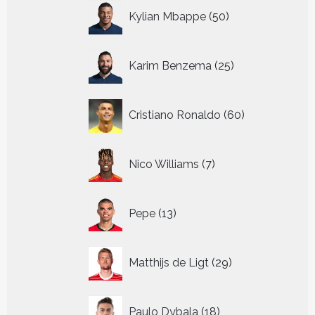
50
Kylian Mbappe
50
producten
25
Karim Benzema
25
producten
60
Cristiano Ronaldo
60
producten
7
Nico Williams
7
producten
13
Pepe
13
producten
29
Matthijs de Ligt
29
producten
18
Paulo Dybala
18