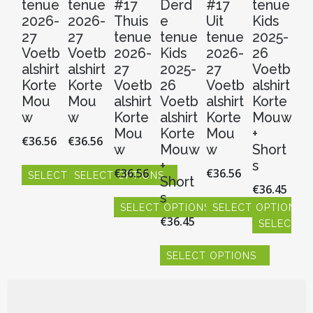
tenue
tenue
#17
Derd
#17
tenue
2
2026-
2026-
Thuis
e
Uit
Kids
V
27
27
tenue
tenue
tenue
2025-
al
Voetb
Voetb
2026-
Kids
2026-
26
Ko
alshirt
alshirt
27
2025-
27
Voetb
M
Korte
Korte
Voetb
26
Voetb
alshirt
+
Mou
Mou
alshirt
Voetb
alshirt
Korte
Sh
w
w
Korte
alshirt
Korte
Mouw
s
Mou
Korte
Mou
+
€
36.56
€
36.56
€
3
w
Mouw
w
Short
+
s
€
36.56
€
36.56
SELECT OPTIONS
SELECT OPTIONS
S
Short
€
36.45
Dit
Dit
Dit
s
product
product
SELECT OPTIONS
SELECT OPTIONS
pr
€
36.45
heeft
heeft
hee
SELECT O
Dit
Dit
meerdere
meerdere
me
product
product
Dit
variaties.
variaties.
vari
heeft
heeft
SELECT OPTIONS
product
Deze
Deze
De
meerdere
meerdere
heeft
Dit
optie
optie
opt
variaties.
variaties.
meerdere
product
kan
kan
ka
Deze
Deze
variaties.
heeft
gekozen
gekozen
ge
optie
optie