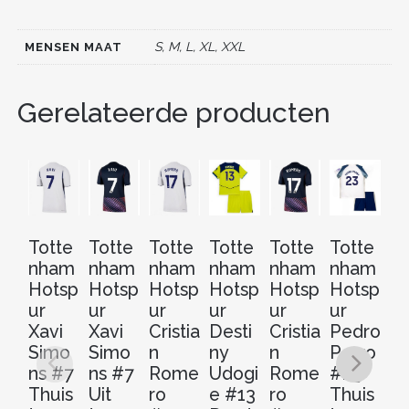
o
n
o
S, M, L, XL, XXL
MENSEN MAAT
k
Gerelateerde producten
Totte
Totte
Totte
Totte
Totte
Totte
To
nham
nham
nham
nham
nham
nham
n
Hotsp
Hotsp
Hotsp
Hotsp
Hotsp
Hotsp
H
ur
ur
ur
ur
ur
ur
ur
Xavi
Xavi
Cristia
Desti
Cristia
Pedro
Th
Simo
Simo
n
ny
n
Porro
t
ns #7
ns #7
Rome
Udogi
Rome
#23
Ki
Thuis
Uit
ro
e #13
ro
Thuis
2