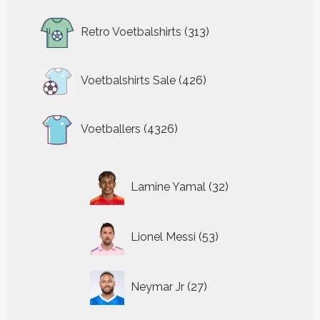
313
Retro Voetbalshirts
313
producten
426
Voetbalshirts Sale
426
producten
4326
Voetballers
4326
producten
32
Lamine Yamal
32
producten
53
Lionel Messi
53
producten
27
Neymar Jr
27
producten