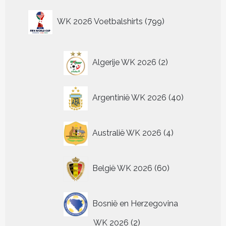
Deze
meerdere
worden
worden
wo
kan
kan
optie
variaties.
799
op
op
op
WK 2026 Voetbalshirts
799
gekozen
gekozen
kan
Deze
producten
de
de
de
worden
worden
gekozen
optie
productpagina
productpagina
pr
op
op
worden
kan
de
de
op
2
gekozen
Algerije WK 2026
2
productpagina
productpagina
de
worden
producten
productpagin
op
de
40
Argentinië WK 2026
40
productpagina
producten
4
Australië WK 2026
4
producten
60
België WK 2026
60
producten
Bosnië en Herzegovina
2
WK 2026
2