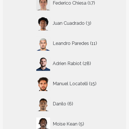
Federico Chiesa
17
producten
3
Juan Cuadrado
3
producten
11
Leandro Paredes
11
producten
28
Adrien Rabiot
28
producten
15
Manuel Locatelli
15
producten
6
Danilo
6
producten
5
Moise Kean
5
producten