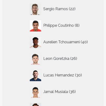
22
Sergio Ramos
22
producten
8
Philippe Coutinho
8
producten
40
Aurelien Tchouameni
40
producten
26
Leon Goretzka
26
producten
30
Lucas Hernandez
30
producten
36
Jamal Musiala
36
producten
17