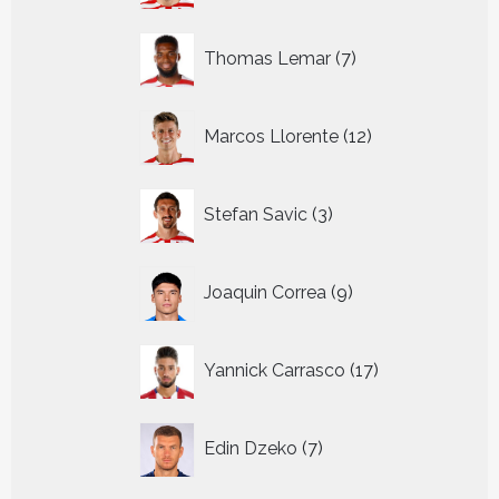
7
Thomas Lemar
7
producten
12
Marcos Llorente
12
producten
3
Stefan Savic
3
producten
9
Joaquin Correa
9
producten
17
Yannick Carrasco
17
producten
7
Edin Dzeko
7
producten