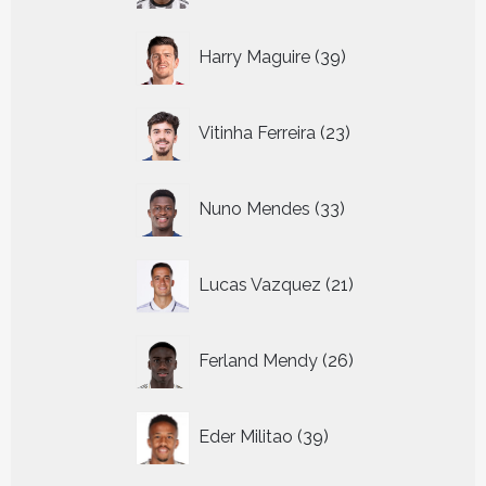
39
Harry Maguire
39
producten
23
Vitinha Ferreira
23
producten
33
Nuno Mendes
33
producten
21
Lucas Vazquez
21
producten
26
Ferland Mendy
26
producten
39
Eder Militao
39
producten