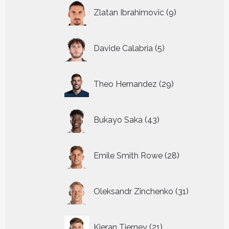
9
Zlatan Ibrahimovic
9
producten
5
Davide Calabria
5
producten
29
Theo Hernandez
29
producten
43
Bukayo Saka
43
producten
28
Emile Smith Rowe
28
producten
31
Oleksandr Zinchenko
31
producten
21
Kieran Tierney
21