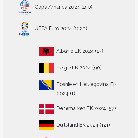
150
Copa América 2024
150
producten
1220
UEFA Euro 2024
1220
producten
13
Albanië EK 2024
13
producten
90
België EK 2024
90
producten
Bosnië en Herzegovina EK
1
2024
1
product
57
Denemarken EK 2024
57
producten
121
Duitsland EK 2024
121
producten