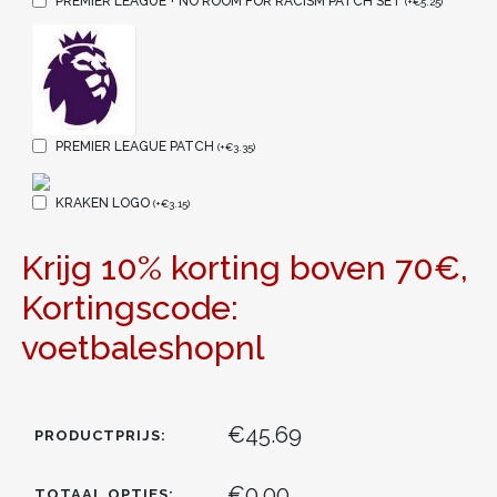
PREMIER LEAGUE + NO ROOM FOR RACISM PATCH SET
(
+
€
5.25
)
PREMIER LEAGUE PATCH
(
+
€
3.35
)
KRAKEN LOGO
(
+
€
3.15
)
Krijg 10% korting boven 70€,
Kortingscode:
voetbaleshopnl
€45.69
PRODUCTPRIJS:
€0.00
TOTAAL OPTIES: