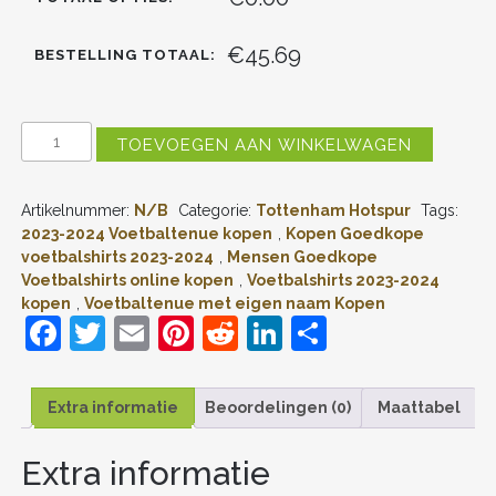
€45.69
BESTELLING TOTAAL:
TOTTENHAM
TOEVOEGEN AAN WINKELWAGEN
HOTSPUR
THUIS
TENUE
Artikelnummer:
N/B
Categorie:
Tottenham Hotspur
Tags:
MENSEN
2023-
2023-2024 Voetbaltenue kopen
,
Kopen Goedkope
24
voetbalshirts 2023-2024
,
Mensen Goedkope
KORTE
Voetbalshirts online kopen
,
Voetbalshirts 2023-2024
MOUW
kopen
,
Voetbaltenue met eigen naam Kopen
(+
F
T
E
Pi
R
Li
D
KORTE
BROEKEN)
a
w
m
nt
e
n
el
AANTAL
c
itt
ai
er
d
k
e
Extra informatie
Beoordelingen (0)
Maattabel
e
er
l
e
di
e
n
Extra informatie
b
st
t
dI