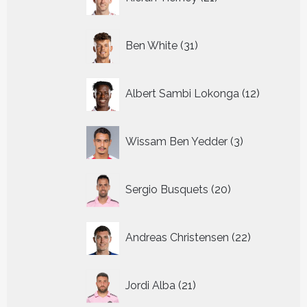
producten
31
Ben White
31
producten
12
Albert Sambi Lokonga
12
producte
3
Wissam Ben Yedder
3
producten
20
Sergio Busquets
20
producten
22
Andreas Christensen
22
producten
21
Jordi Alba
21
producten