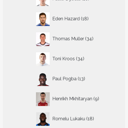
producten
18
Eden Hazard
18
producten
34
Thomas Muller
34
producten
34
Toni Kroos
34
producten
13
Paul Pogba
13
producten
9
Henrikh Mkhitaryan
9
producten
18
Romelu Lukaku
18
producten