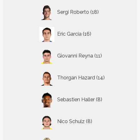
18
Sergi Roberto
18
producten
16
Eric Garcia
16
producten
11
Giovanni Reyna
11
producten
14
Thorgan Hazard
14
producten
8
Sebastien Haller
8
producten
8
Nico Schulz
8
producten
16